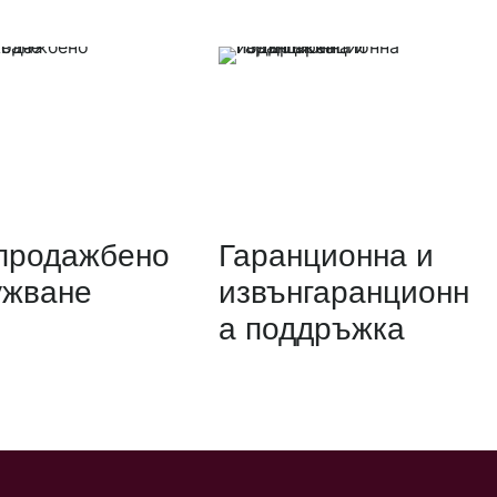
продажбено
Гаранционна и
ужване
извънгаранционн
а поддръжка