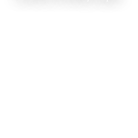
Видеоконферентни —
H323/SIP решения,
интелигентни камери и Home
Office оборудване за бизнеса.