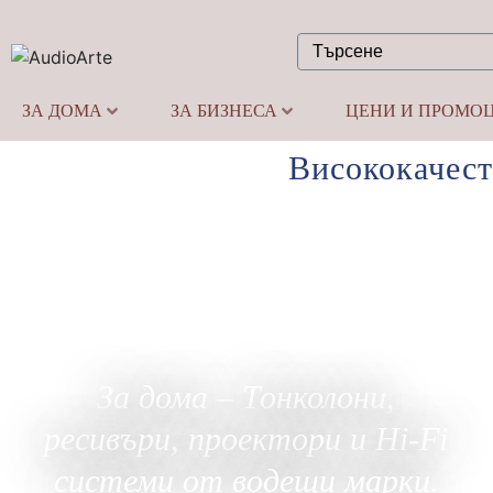
ЗА ДОМА
ЗА БИЗНЕСА
ЦЕНИ И ПРОМО
Висококачест
За дома – Тонколони,
ресивъри, проектори и Hi-Fi
системи от водещи марки.