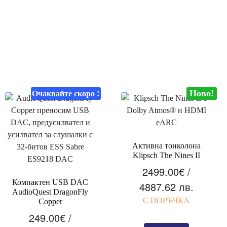
Ново!
Oчаквайте скоро !
Активна тонколона
Klipsch The Nines II
2499.00
€
/
Компактен USB DAC
4887.62 лв.
AudioQuest DragonFly
С ПОРЪЧКА
Copper
249.00
€
/