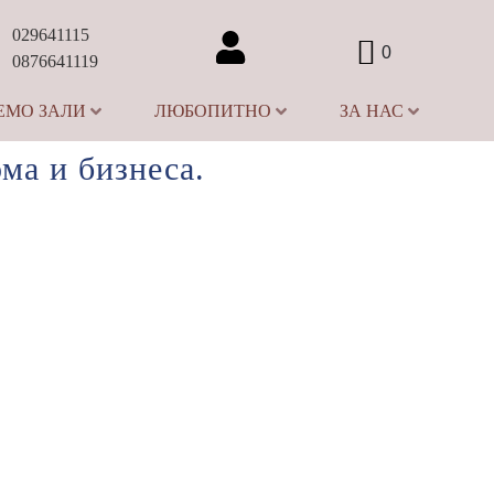
029641115
0
0876641119
ЕМО ЗАЛИ
ЛЮБОПИТНО
ЗА НАС
ма и бизнеса.
Цялостно
–
системно изграждaне
Проектиране,
доставка,монтаж и