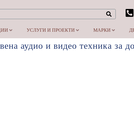
ЦИИ
УСЛУГИ И ПРОЕКТИ
МАРКИ
Д
вена аудио и видео техника за до
За бизнеса –
Видеоконферентни и
озвучителни решения за офиси