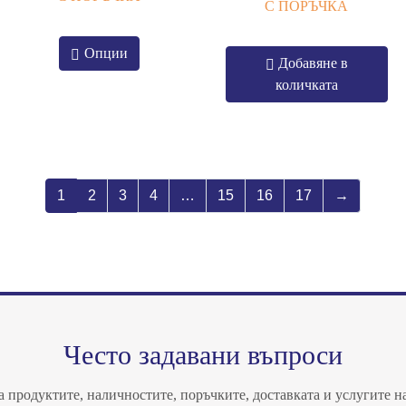
С ПОРЪЧКА
Опции
Добавяне в
количката
1
2
3
4
…
15
16
17
→
Често задавани въпроси
 продуктите, наличностите, поръчките, доставката и услугите н