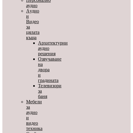
Персонално
аудио
Aудио
и
Видео
за
цялата
къща
Архитектурни
аудио
решения
Озвучаване
на
двора
и
градината
Телевизори
за
баня
Мебели
за
аудио
и
видео
техника