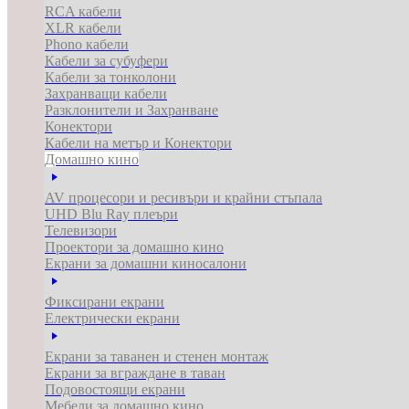
RCA кабели
XLR кабели
Phono кабели
Кабели за субуфери
Кабели за тонколони
Захранващи кабели
Разклонители и Захранване
Конектори
Кабели на метър и Конектори
Домашно кино
AV процесори и ресивъри и крайни стъпала
UHD Blu Ray плеъри
Телевизори
Проектори за домашно кино
Екрани за домашни киносалони
Фиксирани екрани
Електрически екрани
Екрани за таванен и стенен монтаж
Екрани за вграждане в таван
Подовостоящи екрани
Мебели за домашно кино