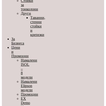
Стойки
за
тонколони
Други
Таванни,
стенни
стойки
и
крепежи
За
Бизнеса
Цени
и
Промоции
Намалени
ISOL
–
8
модели
Намалени
Elipson
модели
Промоции
EX
Demo