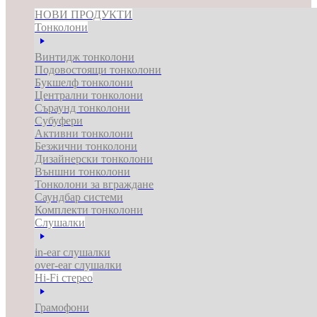
НОВИ ПРОДУКТИ
Тонколони
Винтидж тонколони
Подовостоящи тонколони
Букшелф тонколони
Централни тонколони
Съраунд тонколони
Субуфери
Активни тонколони
Безжични тонколони
Дизайнерски тонколони
Външни тонколони
Тонколони за вграждане
Саундбар системи
Комплекти тонколони
Слушалки
in-ear слушалки
over-ear слушалки
Hi-Fi стерео
Грамофони