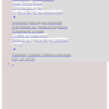
Smart House/Home
Персонално аудио
Аудио и Видео за цялата къща
Архитектурни аудио решения
Озвучаване на двора и градината
Телевизори за баня
Стойки за тонколони
Мебели за аудио и видео техника
Други
Таванни, стенни стойки и крепежи
CD, LP, DVD
ЗА БИЗНЕСА