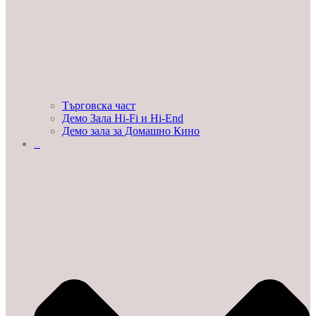
Търговска част
Демо Зала Hi-Fi и Hi-End
Демо зала за Домашно Кино
ЛЮБОПИТНО