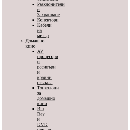
Разклонители
и
Захранване
Конектори
Кабели
на
метър
Домашно
кино
AV
процесори
и
ресивъри
и
крайни
стъпала
Тонколони
за
домашно
кино
Blu
Ray
и
DVD
плеъри