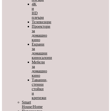
4K
и
HD
плеъри
Телевизори
Проектори
за
домашно
кино
Екрани
за
домашни
киносалони
Мебели
за
домашно
кино
Таванни,
стенни
стойки
и
крепежи
Smart
House/Home