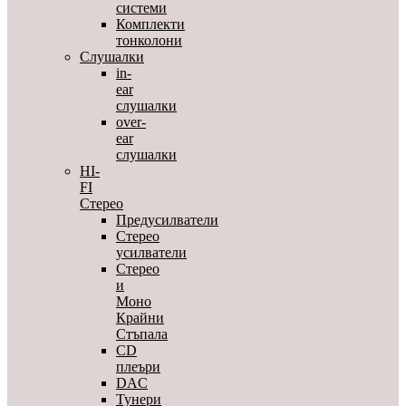
системи
Комплекти
тонколони
Слушалки
in-
ear
слушалки
over-
ear
слушалки
HI-
FI
Стерео
Предусилватели
Стерео
усилватели
Стерео
и
Моно
Крайни
Стъпала
CD
плеъри
DAC
Тунери