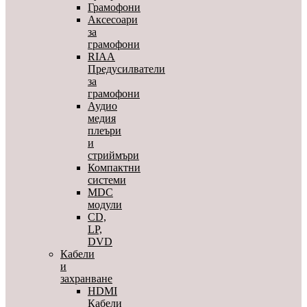
Грамофони
Аксесоари
за
грамофони
RIAA
Предусилватели
за
грамофони
Аудио
медия
плеъри
и
стриймъри
Компактни
системи
MDC
модули
CD,
LP,
DVD
Кабели
и
захранване
HDMI
Кабели