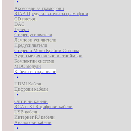
Аксесоари за грамофони
RIAA Предусилватели за грамофони
CD плеъри
DAC
Тунери
Стерео усилватели
Лампови усилватели
Предусилватели
Стерео и Моно Крайни Стъпала
Аудио медия плеъри и стриймъри
Компактни системи
MDC модули
Кабели и захранване
HDMI Кабели
Цифрови кабели
Оптични кабели
RCA и XLR цифрови кабели
USB кабели
Интернет RJ кабели
Аналогови кабели