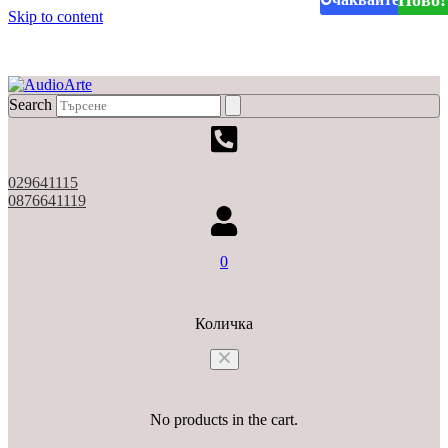
Oчаквайте скоро !
Ново!
Ново!
Ново!
Ново!
Skip to content
X
Search
029641115
0876641119
0
Количка
No products in the cart.