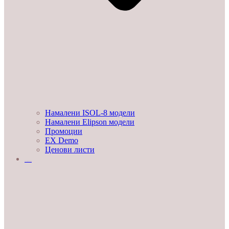
Намалени ISOL-8 модели
Намалени Elipson модели
Промоции
EX Demo
Ценови листи
УСЛУГИ И ПРОЕКТИ