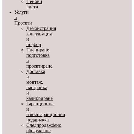
Ценови
листи
Услуги
и
Проекти
Демонстрация
консултация
и
подбор
Планиране
подготовка
и
проектиране
Доставка
и
монтаж,
настройка
и
калибриране
Гаранционна
и
извънгаранционна
поддръжка
Следпродажбено
обслужване