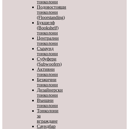
тонколони
Подовостоящи
тонколони
(Floorstanding)
Букшелф
(Bookshelf)
тонколони
Централни
тонколони
Съраунд
тонколони
Субуфери
(Subwoofers)
Активни
тонколони
Безжични
тонколони
Дизайнерски
тонколони
Външни
тонколони
Тонколони
за
вграждане
Саундбар