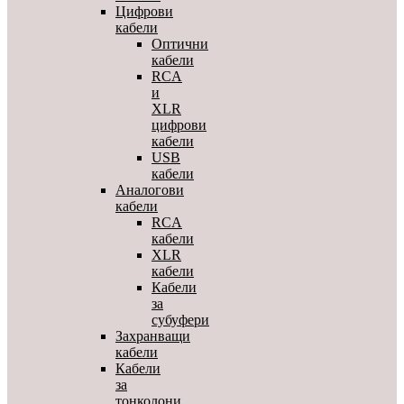
Цифрови
кабели
Оптични
кабели
RCA
и
XLR
цифрови
кабели
USB
кабели
Аналогови
кабели
RCA
кабели
XLR
кабели
Кабели
за
субуфери
Захранващи
кабели
Кабели
за
тонколони