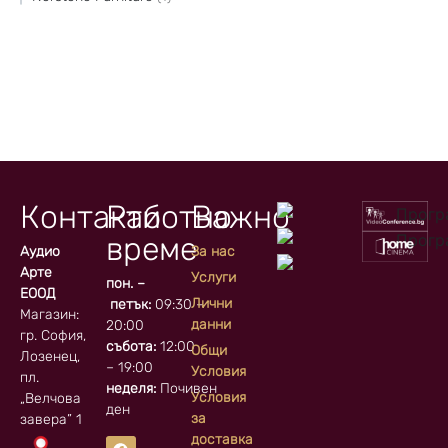
Контакти
Работно
Важно
време
Аудио
За нас
Арте
Услуги
пон. –
ЕООД
Лични
петък:
09:30 –
Магазин:
данни
20:00
гр. София, кв.
събота:
12:00
Общи
Лозенец,
– 19:00
Условия
пл.
неделя:
Почивен
Условия
„Велчова
ден
за
завера” 1
доставка