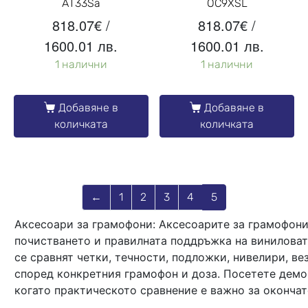
AT33Sa
OC9XSL
818.07
€
/
818.07
€
/
1600.01 лв.
1600.01 лв.
1 налични
1 налични
Добавяне в
Добавяне в
количката
количката
←
1
2
3
4
5
Аксесоари за грамофони: Аксесоарите за грамофони
почистването и правилната поддръжка на виниловат
се сравнят четки, течности, подложки, нивелири, ве
според конкретния грамофон и доза. Посетете демо з
когато практическото сравнение е важно за окончат