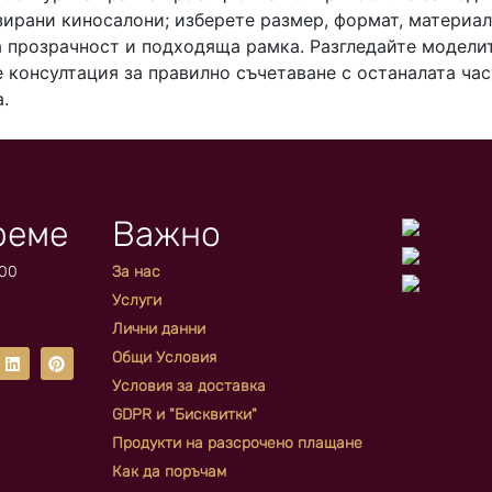
ирани киносалони; изберете размер, формат, материал,
 прозрачност и подходяща рамка. Разгледайте модели
 консултация за правилно съчетаване с останалата час
.
реме
Важно
:00
За нас
Услуги
Лични данни
Общи Условия
Условия за доставка
GDPR и "Бисквитки"
Продукти на разсрочено плащане
Как да поръчам