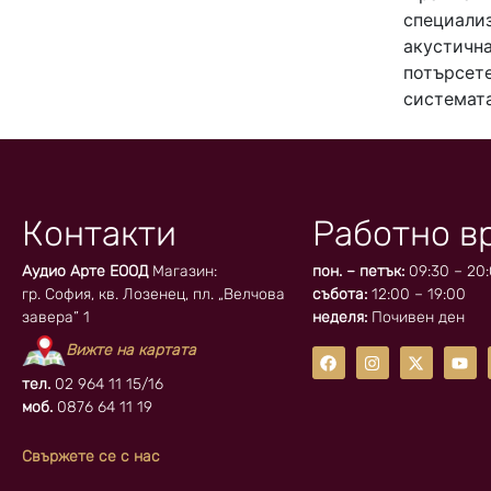
специализ
акустична
потърсете
системата
Контакти
Работно в
Аудио Арте ЕООД
Магазин:
пон. – петък:
09:30 – 20
гр. София, кв. Лозенец, пл. „Велчова
събота:
12:00 – 19:00
завера” 1
неделя:
Почивен ден
Вижте на картата
тел.
02 964 11 15/16
моб.
0876 64 11 19
Свържете се с нас