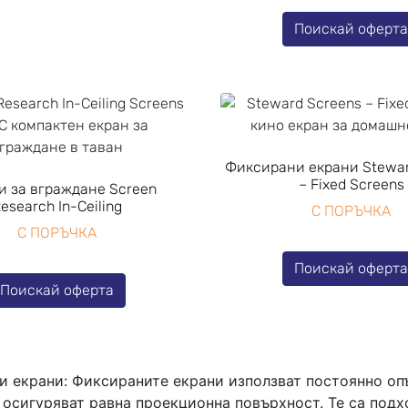
Поискай оферт
Фиксирани екрани Stewar
– Fixed Screens
и за вграждане Screen
esearch In-Ceiling
С ПОРЪЧКА
С ПОРЪЧКА
Поискай оферт
Поискай оферта
 екрани: Фиксираните екрани използват постоянно оп
 осигуряват равна проекционна повърхност. Те са под