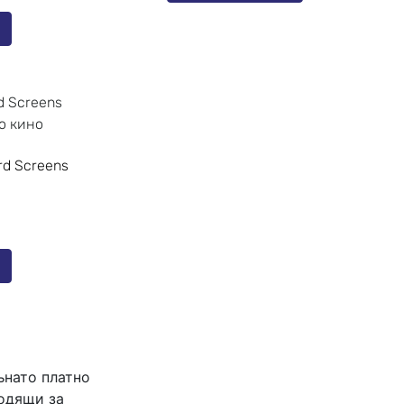
а
d Screens
а
ънато платно
ходящи за