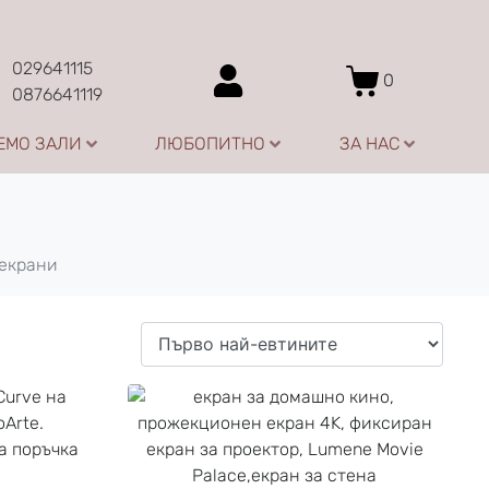
029641115
0
0876641119
ЕМО ЗАЛИ
ЛЮБОПИТНО
ЗА НАС
екрани