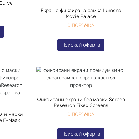
Curve
Екран с фиксирана рамка Lumene
Movie Palace
С ПОРЪЧКА
а
Поискай оферта
Фиксирани екрани без маски Screen
Research Fixed Screens
а и маски
С ПОРЪЧКА
e E-Mask
Поискай оферта