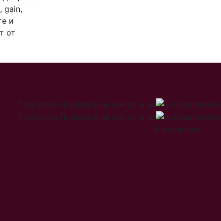
 gain,
те и
т от