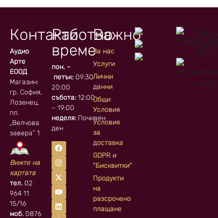
Контакти
Работно
Важно
време
Аудио
За нас
Арте
Услуги
пон. –
ЕООД
Лични
петък:
09:30 –
Магазин:
данни
20:00
гр. София, кв.
събота:
12:00
Общи
Лозенец,
– 19:00
Условия
пл.
неделя:
Почивен
Условия
„Велчова
ден
за
завера” 1
доставка
GDPR и
Вижте на
"Бисквитки"
картата
Продукти
тел.
02
на
964 11
разсрочено
15/16
плащане
моб.
0876