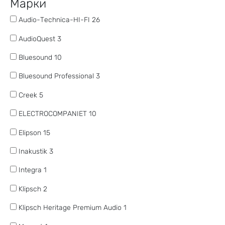
Марки
Audio-Technica-HI-FI
26
AudioQuest
3
Bluesound
10
Bluesound Professional
3
Creek
5
ELECTROCOMPANIET
10
Elipson
15
Inakustik
3
Integra
1
Klipsch
2
Klipsch Heritage Premium Audio
1