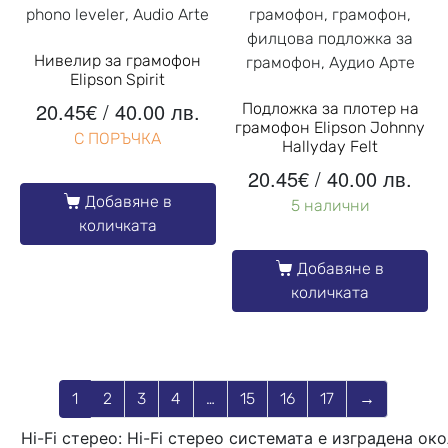
Нивелир за грамофон
Elipson Spirit
20.45
€
/ 40.00 лв.
Подложка за плотер на
грамофон Elipson Johnny
С ПОРЪЧКА
Hallyday Felt
20.45
€
/ 40.00 лв.
Добавяне в
5 налични
количката
Добавяне в
количката
1
2
3
4
…
15
16
17
→
Hi-Fi стерео: Hi-Fi стерео системата е изградена ок