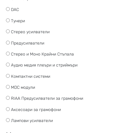
DAC
Тунери
Стерео усилватели
Предусилватели
Стерео и Моно Крайни Стъпала
Аудио медия плеъри и стриймъри
Компактни системи
MDC модули
RIAA Предусилватели за грамофони
Аксесоари за грамофони
Лампови усилватели