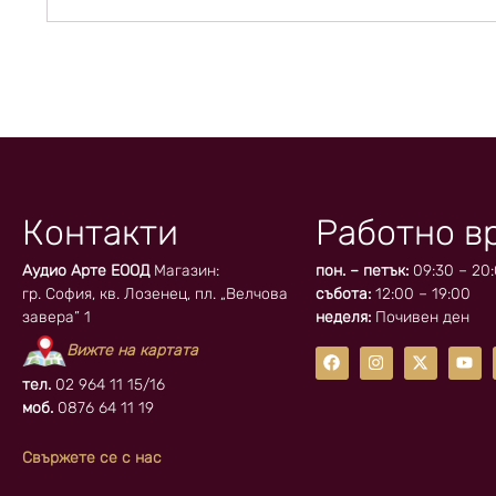
Контакти
Работно в
Аудио Арте ЕООД
Магазин:
пон. – петък:
09:30 – 20
гр. София, кв. Лозенец, пл. „Велчова
събота:
12:00 – 19:00
завера” 1
неделя:
Почивен ден
Вижте на картата
тел.
02 964 11 15/16
моб.
0876 64 11 19
Свържете се с нас