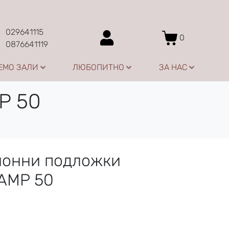
029641115
0
0876641119
ЕМО ЗАЛИ
ЛЮБОПИТНО
ЗА НАС
P 50
ионни подложки
AMP 50