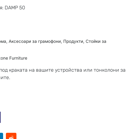
я: DAMP 50
ома
,
Аксесоари за грамофони
,
Продукти
,
Стойки за
tone Furniture
под краката на вашите устройства или тонколони за
ите.