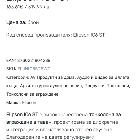
163.61
€
/ 319.99 лв.
Цена за:
брой
Код според производителя: Elipson IC6 ST
EAN:
3760221804289
SKU:
ELIINIC6STBWT
Категории:
AV Продукти за дома
,
Aудио и Видео за цялата
къща
,
Архитектурни аудио решения
,
Продукти
,
Тонколони
,
Тонколони за вграждане
Марка:
Elipson
Elipson IC6 ST
е висококачествена
тонколона за
вграждане в таван
, проектирана за дискретна
интеграция и впечатляващо стерео звучене.
Благодарение на двата регулируеми