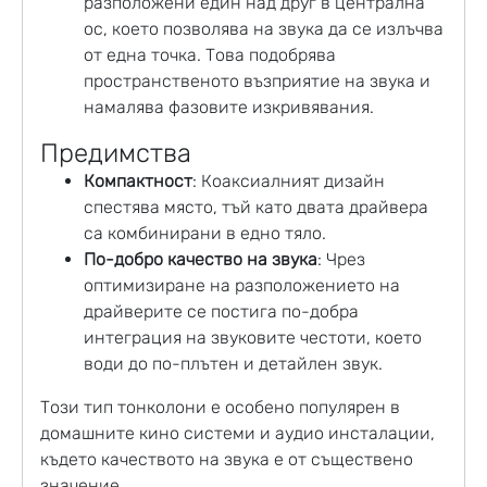
разположени един над друг в централна
ос, което позволява на звука да се излъчва
от една точка. Това подобрява
пространственото възприятие на звука и
намалява фазовите изкривявания.
Предимства
Компактност
: Коаксиалният дизайн
спестява място, тъй като двата драйвера
са комбинирани в едно тяло.
По-добро качество на звука
: Чрез
оптимизиране на разположението на
драйверите се постига по-добра
интеграция на звуковите честоти, което
води до по-плътен и детайлен звук.
Този тип тонколони е особено популярен в
домашните кино системи и аудио инсталации,
където качеството на звука е от съществено
значение.