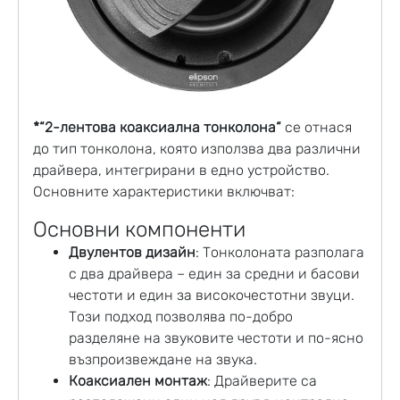
*“2-лентова коаксиална тонколона“
се отнася
до тип
тонколона,
която използва два различни
драйвера, интегрирани в едно устройство.
Основните характеристики включват:
Основни компоненти
Двулентов дизайн
:
Тонколоната
разполага
с два драйвера – един за средни и басови
честоти и един за високочестотни звуци.
Този подход позволява по-добро
разделяне на звуковите честоти и по-ясно
възпроизвеждане на звука.
Коаксиален монтаж
: Драйверите са