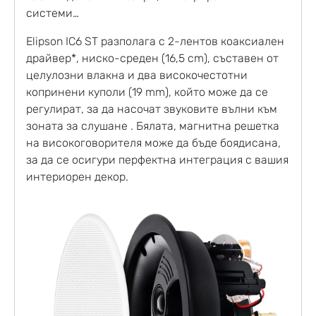
системи…
Elipson IC6 ST разполага с 2-лентов коаксиален
драйвер*, ниско-среден (16,5 cm), съставен от
целулозни влакна и два високочестотни
копринени куполи (19 mm), който може да се
регулират, за да насочат звуковите вълни към
зоната за слушане . Бялата, магнитна решетка
на високоговорителя може да бъде боядисана,
за да се осигури перфектна интеграция с вашия
интериорен декор.