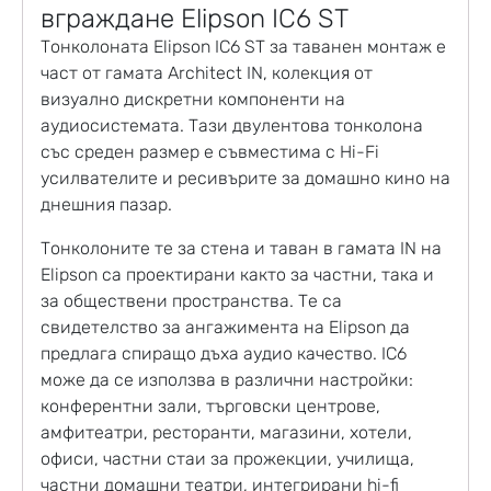
вграждане Elipson IC6 ST
Тонколоната
Elipson IC6 ST за таванен монтаж е
част от гамата Architect IN, колекция от
визуално дискретни компоненти на
аудиосистемата. Тази двулентова тонколона
със среден размер е съвместима с Hi-Fi
усилвателите и ресивърите за домашно кино на
днешния пазар.
Тонколоните те за стена и таван в гамата IN на
Elipson са проектирани както за частни, така и
за обществени пространства. Те са
свидетелство за ангажимента на Elipson да
предлага спиращо дъха аудио качество. IC6
може да се използва в различни настройки:
конферентни зали, търговски центрове,
амфитеатри, ресторанти, магазини, хотели,
офиси, частни стаи за прожекции, училища,
частни домашни театри, интегрирани hi-fi