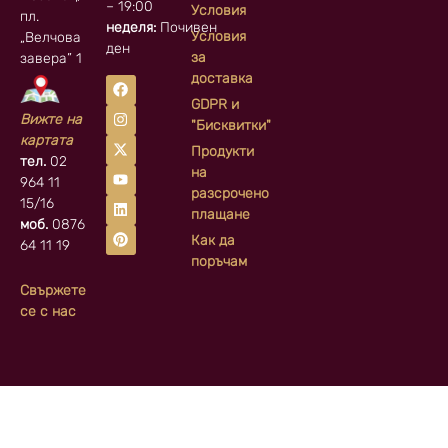
– 19:00
Условия
пл.
неделя:
Почивен
Условия
„Велчова
ден
за
завера” 1
доставка
GDPR и
Вижте на
"Бисквитки"
картата
Продукти
тел.
02
на
964 11
разсрочено
15/16
плащане
моб.
0876
Как да
64 11 19
поръчам
Свържете
се с нас