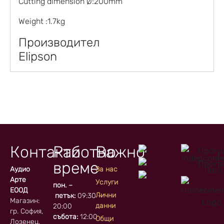
Cutting dimension Ø:200mm
Weight :1.7kg
Производител
Elipson
Контакти
Работно
Важно
време
Аудио
За нас
Арте
Услуги
пон. –
ЕООД
Лични
петък:
09:30 –
Магазин:
данни
20:00
гр. София, кв.
събота:
12:00
Общи
Лозенец,