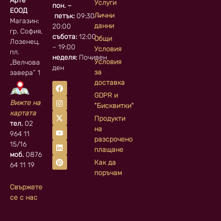
Арте
Услуги
пон. –
ЕООД
Лични
петък:
09:30 –
Магазин:
данни
20:00
гр. София, кв.
събота:
12:00
Общи
Лозенец,
– 19:00
Условия
пл.
неделя:
Почивен
Условия
„Велчова
ден
за
завера” 1
доставка
GDPR и
Вижте на
"Бисквитки"
картата
Продукти
тел.
02
на
964 11
разсрочено
15/16
плащане
моб.
0876
Как да
64 11 19
поръчам
Свържете
се с нас