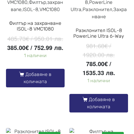
Филтър на захранване
ISOL-8 VMC1080
Разклонител ISOL-8
PowerLine Ultra 6-Way
485.73
€
/ 950.01 лв.
981.68
€
/
385.00
€
/ 752.99 лв.
1920.00 лв.
1 налични
785.00
€
/
1535.33 лв.
Добавяне в
1 налични
количката
Добавяне в
количката