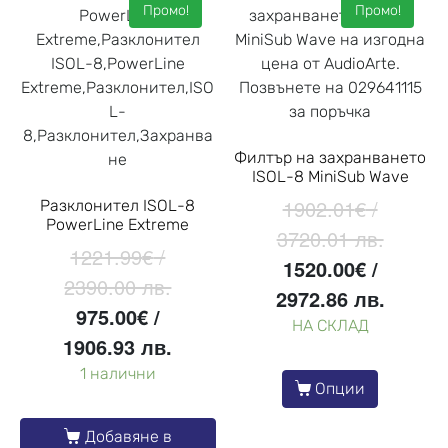
Промо!
Промо!
Филтър на захранването
ISOL-8 MiniSub Wave
1902.01
€
/
Разклонител ISOL-8
PowerLine Extreme
3720.01 лв.
1221.99
€
/
1520.00
€
/
2390.00 лв.
2972.86 лв.
975.00
€
/
НА СКЛАД
1906.93 лв.
1 налични
Опции
Добавяне в