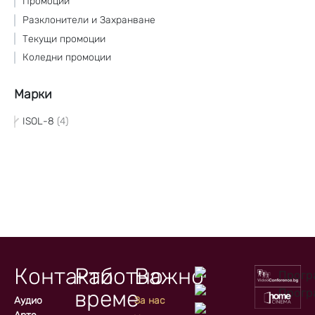
Промоции
Разклонители и Захранване
Текущи промоции
Коледни промоции
Марки
ISOL-8
4
Контакти
Работно
Важно
време
Аудио
За нас