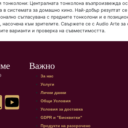
 тонколони: Централната тонколона възпроизвежда ос
а в системата за домашно кино. Най-добър резултат се
тонално съгласувана с предните тонколони и е позицио
, насочена към зрителите. Свържете се с Audio Arte за
ите варианти и проверка на съвместимостта.
еме
Важно
0
За нас
Услуги
Лични данни
Общи Условия
Условия за доставка
GDPR и "Бисквитки"
Продукти на разсрочено