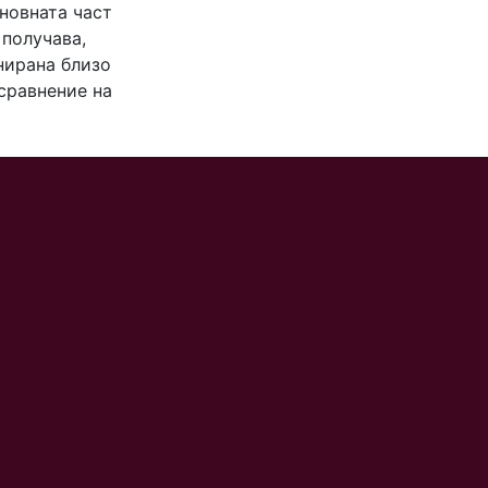
новната част
 получава,
нирана близо
 сравнение на