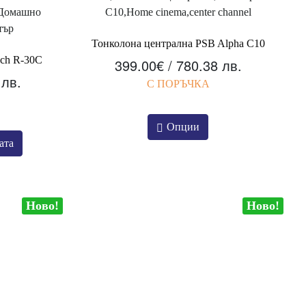
Тонколона централна PSB Alpha C10
sch R-30C
399.00
€
/ 780.38 лв.
 лв.
С ПОРЪЧКА
Опции
ата
Ново!
Ново!