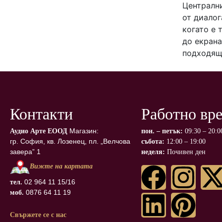
Централни
от диалог
когато е 
до екрана
подходящ
Контакти
Работно вр
Магазин:
Аудио Арте ЕООД
пон. – петък:
09:30 – 20:0
гр. София, кв. Лозенец, пл. „Велчова
събота:
12:00 – 19:00
завера” 1
неделя:
Почивен ден
Вижте на картата
02 964 11 15/16
тел.
0876 64 11 19
моб.
Свържете се с нас