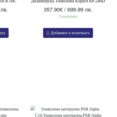
sch R-50C
Дизайнерска Тонколона Klipsch RP-240D
 лв.
357.90
€
/ 699.99 лв.
3 налични
ата
Добавяне в количката