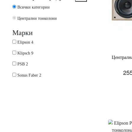
Всички категории
Централни тонколони
Марки
Elipson
4
Klipsch
9
Централн
PSB
2
25
Sonus Faber
2