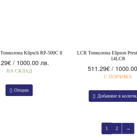
Тонколона Klipsch RP-500C ll
LCR Тонколона Elipson Presti
14LCR
.29
€
/ 1000.00 лв.
511.29
€
/ 1000.00
НА СКЛАД
С ПОРЪЧКА
Опции
Добавяне в количк
1
2
→