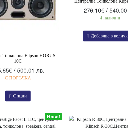
Централна Тонколона Klip
276.10
€
/ 540.00
4 налични
Добавяне в количк
а Тонколона Elipson HORUS
10C
5.65
€
/ 500.01 лв.
С ПОРЪЧКА
Опции
Ново!