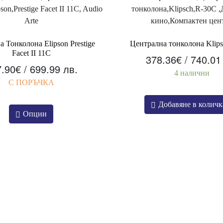
 Тонколона Elipson Prestige
Централна тонколона Klip
Facet II 11C
378.36
€
/ 740.01
7.90
€
/ 699.99 лв.
4 налични
С ПОРЪЧКА
Добавяне в количк
Опции