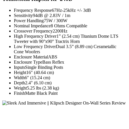
Frequency Response67Hz-25kHz +/- 3dB
Sensitivity94dB @ 2.83V / 1m
Power Handling75W / 300W
Nominal Impedance8 Ohms Compatible
Crossover Frequency2200Hz
High Frequency Driver1” (2.54 cm) Titanium Dome LTS
Tweeter with 90°x90° Tractrix Horn
Low Frequency DriverDual 3.5” (8.89 cm) Cerametallic
Cone Woofers
Enclosure MaterialABS
Enclosure TypeBass Reflex
InputsSingle Binding Posts
Height16″ (40.64 cm)
Width6″ (15.24 cm)
Depth2.4″ (6.10 cm)
Weight5.25 lbs (2.38 kg)
FinishMatte Black Paint