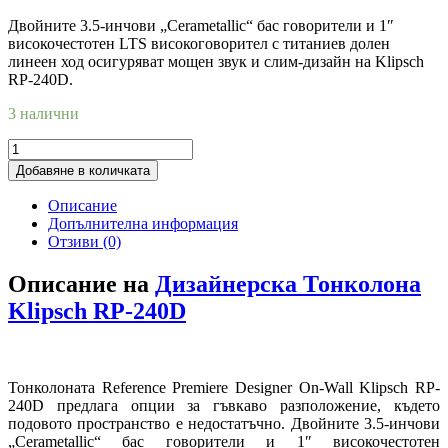
Двойните 3.5-инчови „Cerametallic“ бас говорители и 1″
високочестотен LTS високоговорител с титаниев долен
линеен ход осигуряват мощен звук и слим-дизайн на Klipsch
RP-240D.
3 налични
Добавяне в количката
Описание
Допълнителна информация
Отзиви (0)
Описание на
Дизайнерска Тонколона
Klipsch RP-240D
Тонколоната Reference Premiere Designer On-Wall Klipsch RP-
240D предлага опции за гъвкаво разположение, където
подовото пространство е недостатъчно. Двойните 3.5-инчови
„Cerametallic“ бас говорители и 1″ високочестотен