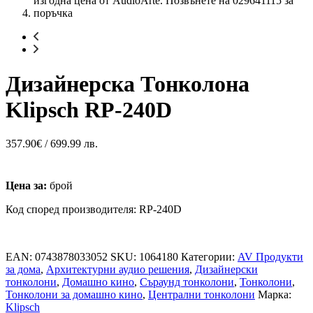
Дизайнерска Тонколона
Klipsch RP-240D
357.90
€
/ 699.99 лв.
Цена за:
брой
Код според производителя: RP-240D
EAN:
0743878033052
SKU:
1064180
Категории:
AV Продукти
за дома
,
Архитектурни аудио решения
,
Дизайнерски
тонколони
,
Домашно кино
,
Съраунд тонколони
,
Тонколони
,
Тонколони за домашно кино
,
Централни тонколони
Марка:
Klipsch