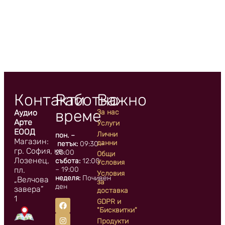
Контакти
Работно
Важно
време
Аудио
За нас
Арте
Услуги
ЕООД
Лични
пон. –
Магазин:
данни
петък:
09:30 –
гр. София, кв.
20:00
Общи
Лозенец,
събота:
12:00
Условия
пл.
– 19:00
Условия
неделя:
Почивен
„Велчова
за
ден
завера”
доставка
1
GDPR и
"Бисквитки"
Продукти