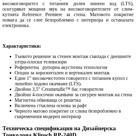
високоговорител с титаниев долен линеен ход (LTS),
осигуряват мощния звук на високоговорителите от слим-
кутията Reference Premiere за стена. Матовото покритие
помага да се слее безпроблемно с интериора и останалата
електроника.
Характаристики:
Тънкото решение за стенен монтаж съвпада с днешните
ултра-плоски телевизори
Референтна рупорна акустична технология
Опции за хоризонтален и вертикален монтаж
Един 1” високочестотен говорител с титаниев купол с
линейно ходово окачване (LTS).
Двойни 3,5″ Cerametallic™ бас говорители
Двойни 4-посочни окачвачи за сигурен монтаж на стена
Магнитна обвиваща се решетка
Включена стъклена основа за рафт
Черното матово покритие се слива безпроблемно в
съвременния модерен интериор
Техническа спецификация на Дизайнерска
Тонколона Klipsch RP-240D