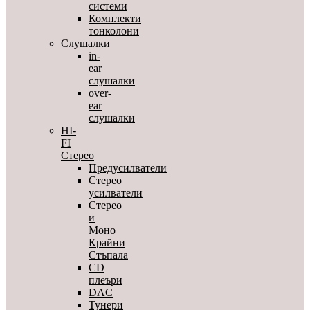
системи
Комплекти
тонколони
Слушалки
in-
ear
слушалки
over-
ear
слушалки
HI-
FI
Стерео
Предусилватели
Стерео
усилватели
Стерео
и
Моно
Крайни
Стъпала
CD
плеъри
DAC
Тунери