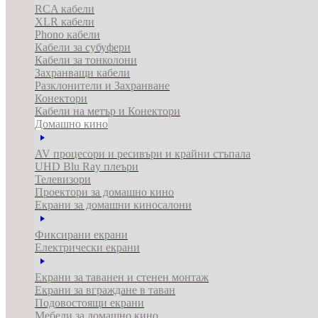
RCA кабели
XLR кабели
Phono кабели
Кабели за субуфери
Кабели за тонколони
Захранващи кабели
Разклонители и Захранване
Конектори
Кабели на метър и Конектори
Домашно кино
AV процесори и ресивъри и крайни стъпала
UHD Blu Ray плеъри
Телевизори
Проектори за домашно кино
Екрани за домашни киносалони
Фиксирани екрани
Електрически екрани
Екрани за таванен и стенен монтаж
Екрани за вграждане в таван
Подовостоящи екрани
Мебели за домашно кино