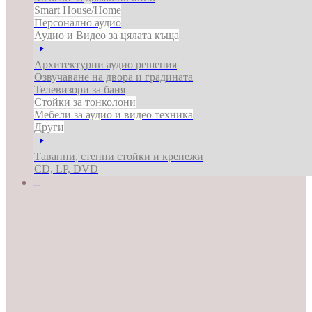
Smart House/Home
Персонално аудио
Аудио и Видео за цялата къща
Архитектурни аудио решения
Озвучаване на двора и градината
Телевизори за баня
Стойки за тонколони
Мебели за аудио и видео техника
Други
Таванни, стенни стойки и крепежи
CD, LP, DVD
ЗА БИЗНЕСА