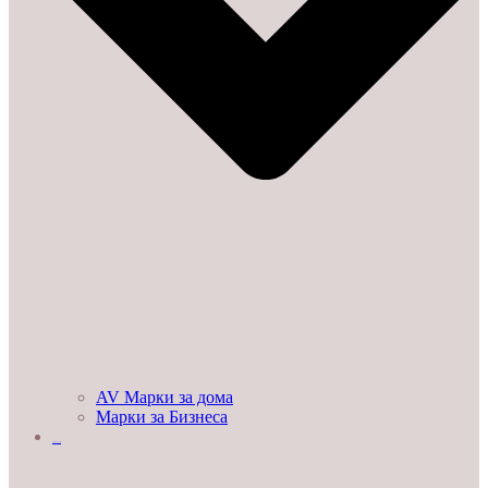
AV Марки за дома
Марки за Бизнеса
ДЕМО ЗАЛИ