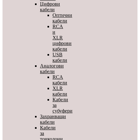
Цифрови
кабели
Оптични
кабели
RCA
и
XLR
цифрови
кабели
USB
кабели
Аналогови
кабели
RCA
кабели
XLR
кабели
Кабели
за
субуфери
Захранващи
кабели
Кабели
за
тонколони