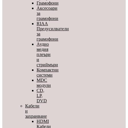
Грамофони
Аксесоари
за
грамофони
RIAA
Предусилватели
за
грамофони
Аудио
медия
плеъри
и
стриймъри
Компактни
системи
MDC
модули
CD,
LP,
DVD
Кабели
и
захранване
HDMI
Кабели