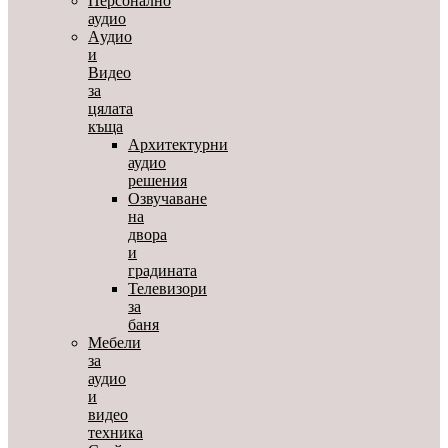
Персонално
аудио
Aудио
и
Видео
за
цялата
къща
Архитектурни
аудио
решения
Озвучаване
на
двора
и
градината
Телевизори
за
баня
Мебели
за
аудио
и
видео
техника