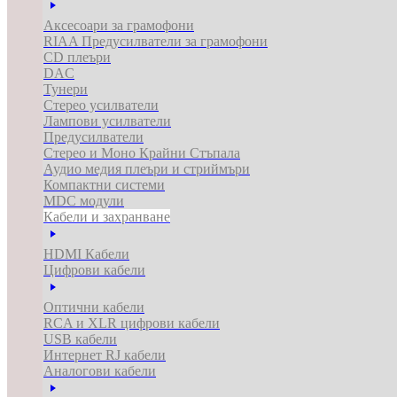
Аксесоари за грамофони
RIAA Предусилватели за грамофони
CD плеъри
DAC
Тунери
Стерео усилватели
Лампови усилватели
Предусилватели
Стерео и Моно Крайни Стъпала
Аудио медия плеъри и стриймъри
Компактни системи
MDC модули
Кабели и захранване
HDMI Кабели
Цифрови кабели
Оптични кабели
RCA и XLR цифрови кабели
USB кабели
Интернет RJ кабели
Аналогови кабели