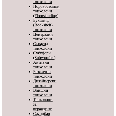
тонколони
Подовостоящи
тонколони
(Floorstanding)
Букшелф
(Bookshelf)
тонколони
Централни
тонколони
Съраунд
тонколони
Субуфери
(Subwoofers)
Активни
тонколони
Безжични
тонколони
Дизайнерски
тонколони
Външни
тонколони
Тонколони
за
вграждане
Саундбар