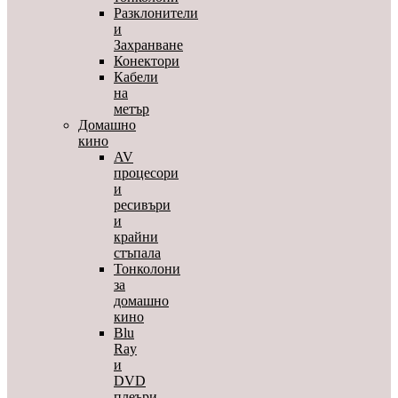
Разклонители
и
Захранване
Конектори
Кабели
на
метър
Домашно
кино
AV
процесори
и
ресивъри
и
крайни
стъпала
Тонколони
за
домашно
кино
Blu
Ray
и
DVD
плеъри