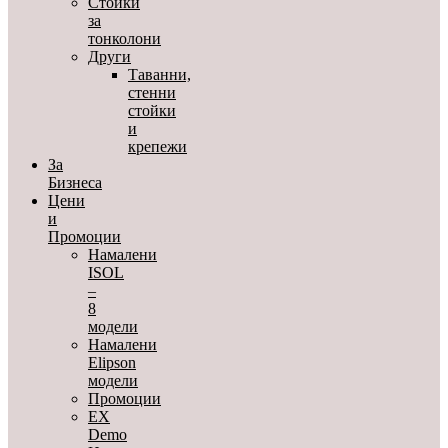
Стойки
за
тонколони
Други
Таванни,
стенни
стойки
и
крепежи
За
Бизнеса
Цени
и
Промоции
Намалени
ISOL
–
8
модели
Намалени
Elipson
модели
Промоции
EX
Demo