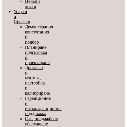
Ценови
листи
Услуги
и
Проекти
Демонстрация
консултация
и
подбор
Планиране
подготовка
и
проектиране
Доставка
и
монтаж,
настройка
и
калибриране
Гаранционна
и
извънгаранционна
поддръжка
Следпродажбено
обслужване