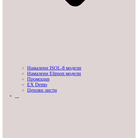
Намалени ISOL-8 модели
Намалени Elipson модели
Промоции
EX Demo
Ценови листи
УСЛУГИ И ПРОЕКТИ