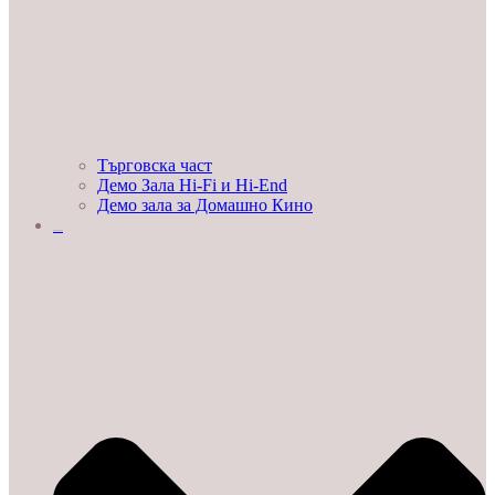
Търговска част
Демо Зала Hi-Fi и Hi-End
Демо зала за Домашно Кино
ЛЮБОПИТНО