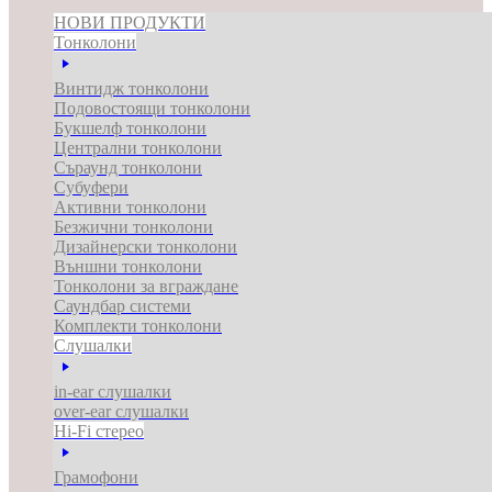
НОВИ ПРОДУКТИ
Тонколони
Винтидж тонколони
Подовостоящи тонколони
Букшелф тонколони
Централни тонколони
Съраунд тонколони
Субуфери
Активни тонколони
Безжични тонколони
Дизайнерски тонколони
Външни тонколони
Тонколони за вграждане
Саундбар системи
Комплекти тонколони
Слушалки
in-ear слушалки
over-ear слушалки
Hi-Fi стерео
Грамофони