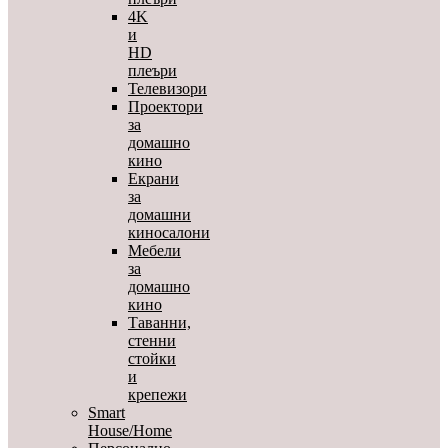
4K
и
HD
плеъри
Телевизори
Проектори
за
домашно
кино
Екрани
за
домашни
киносалони
Мебели
за
домашно
кино
Таванни,
стенни
стойки
и
крепежи
Smart
House/Home