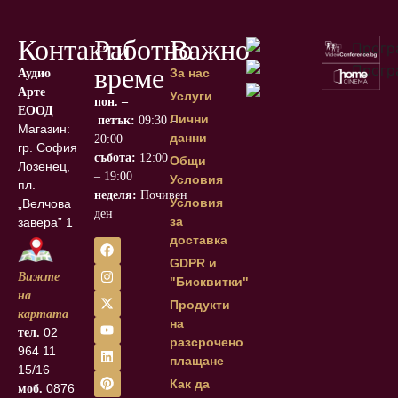
Контакти
Работно
Важно
време
За нас
Аудио
Арте
Услуги
пон. –
ЕООД
Лични
петък:
09:30 –
Магазин:
данни
20:00
гр. София, кв.
събота:
12:00
Общи
Лозенец,
– 19:00
Условия
пл.
неделя:
Почивен
Условия
„Велчова
ден
за
завера” 1
доставка
GDPR и
Вижте
"Бисквитки"
на
Продукти
картата
на
02
тел.
разсрочено
964 11
плащане
15/16
Как да
0876
моб.