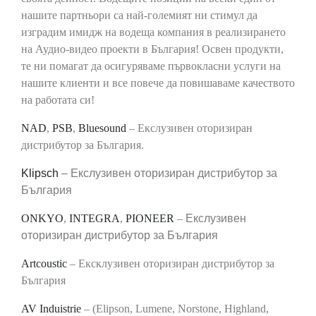
нашите партньори са най-големият ни стимул да
изградим имидж на водеща компания в реализирането
на Аудио-видео проекти в България! Освен продукти,
те ни помагат да осигуряваме първокласни услуги на
нашите клиенти и все повече да повишаваме качеството
на работата си!
NAD
,
PSB
,
Bluesound
– Екслузивен оторизиран
дистрибутор за България.
Klipsch
– Екслузивен оторизиран дистрибутор за
България
ONKYO
,
INTEGRA
,
PIONEER
–
Екслузивен
оторизиран дистрибутор за България
Artcoustic
– Ексклузивен оторизиран дистрибутор за
България
AV Induistrie
– (Elipson, Lumene, Norstone, Highland,