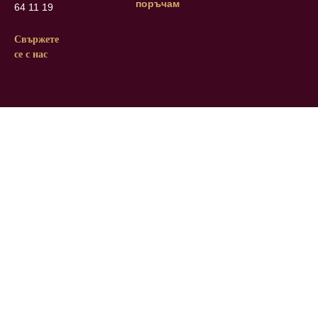
поръчам
64 11 19
Свържете
се с нас