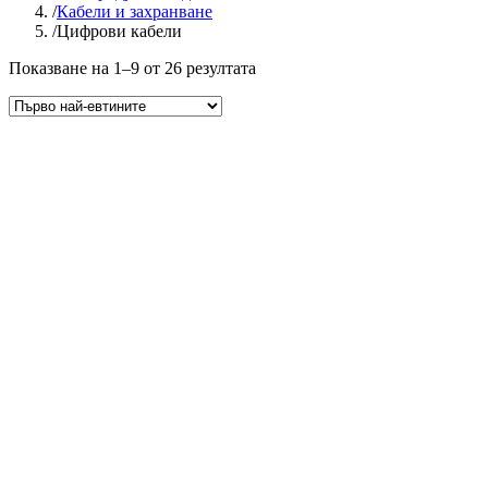
Кабели и захранване
Цифрови кабели
Показване на 1–9 от 26 резултата
Sorted
by
price:
low
to
high