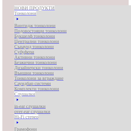
НОВИ ПРОДУКТИ
Тонколони
Винтидж тонколони
Подовостоящи тонколони
Букшелф тонколони
Централни тонколони
Съраунд тонколони
Субуфери
Активни тонколони
Безжични тонколони
Дизайнерски тонколони
Външни тонколони
Тонколони за вграждане
Саундбар системи
Комплекти тонколони
Слушалки
in-ear слушалки
over-ear слушалки
Hi-Fi стерео
Грамофони