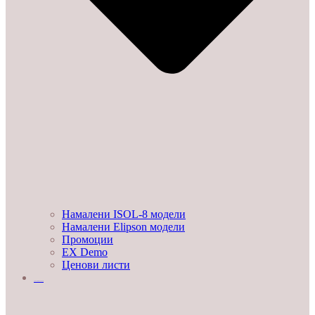
Намалени ISOL-8 модели
Намалени Elipson модели
Промоции
EX Demo
Ценови листи
УСЛУГИ И ПРОЕКТИ