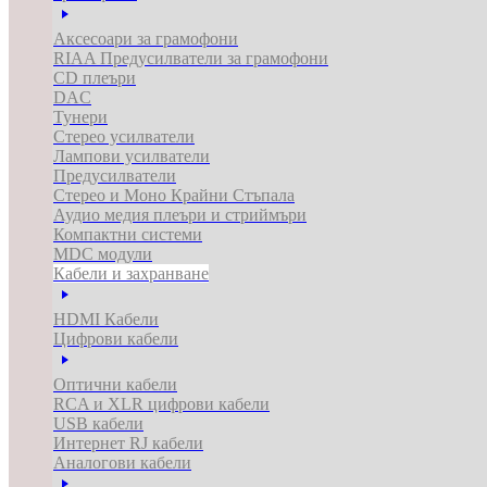
Аксесоари за грамофони
RIAA Предусилватели за грамофони
CD плеъри
DAC
Тунери
Стерео усилватели
Лампови усилватели
Предусилватели
Стерео и Моно Крайни Стъпала
Аудио медия плеъри и стриймъри
Компактни системи
MDC модули
Кабели и захранване
HDMI Кабели
Цифрови кабели
Оптични кабели
RCA и XLR цифрови кабели
USB кабели
Интернет RJ кабели
Аналогови кабели