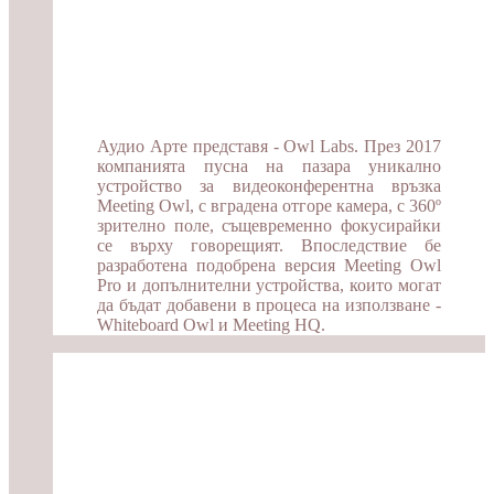
Аудио Арте представя - Owl Labs. През 2017
компанията пусна на пазара уникално
устройство за видеоконферентна връзка
Meeting Owl, с вградена отгоре камера, с 360º
зрително поле, същевременно фокусирайки
се върху говорещият. Впоследствие бе
разработена подобрена версия Meeting Owl
Pro и допълнителни устройства, които могат
да бъдат добавени в процеса на използване -
Whiteboard Owl и Meeting HQ.