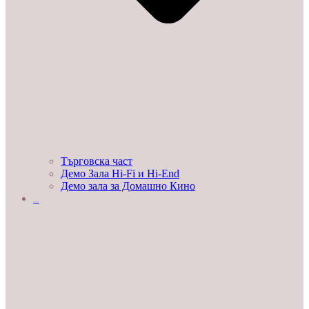
Търговска част
Демо Зала Hi-Fi и Hi-End
Демо зала за Домашно Кино
ЛЮБОПИТНО