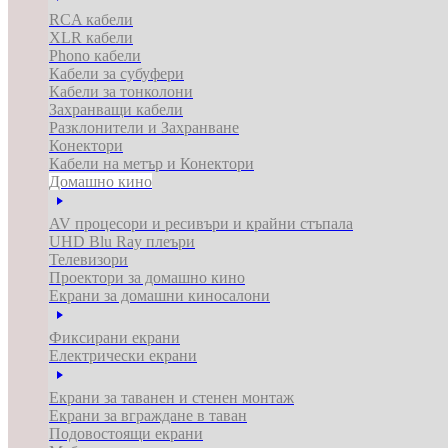
RCA кабели
XLR кабели
Phono кабели
Кабели за субуфери
Кабели за тонколони
Захранващи кабели
Разклонители и Захранване
Конектори
Кабели на метър и Конектори
Домашно кино
AV процесори и ресивъри и крайни стъпала
UHD Blu Ray плеъри
Телевизори
Проектори за домашно кино
Екрани за домашни киносалони
Фиксирани екрани
Електрически екрани
Екрани за таванен и стенен монтаж
Екрани за вграждане в таван
Подовостоящи екрани