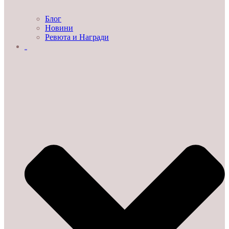
Блог
Новини
Ревюта и Награди
ЗА НАС