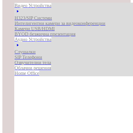
Видео Устройства
H323/SIP Системи
Интелигентни камери за видеоконференции
Камери USB/HDMI
BYOD безжична презентация
Аудио Устройства
Слушалки
SIP Телефони
Озвучителни тела
Облачни решения
Home Office