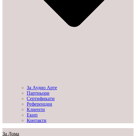
За Аудио Арте
Партньори
Сертификати
Референции
Клиенти
Екип
Контакти
За Дома