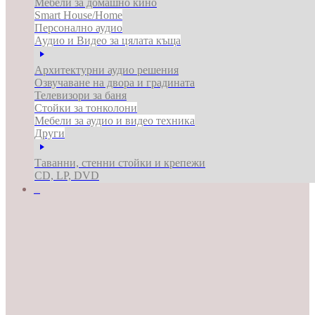
Мебели за домашно кино
Smart House/Home
Персонално аудио
Аудио и Видео за цялата къща
Архитектурни аудио решения
Озвучаване на двора и градината
Телевизори за баня
Стойки за тонколони
Мебели за аудио и видео техника
Други
Таванни, стенни стойки и крепежи
CD, LP, DVD
ЗА БИЗНЕСА