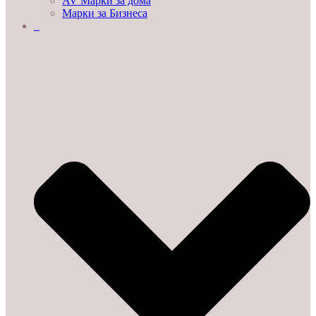
AV Марки за дома
Марки за Бизнеса
ДЕМО ЗАЛИ