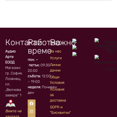
Контакти
Работно
Важно
време
Аудио
За нас
Арте
Услуги
пон. –
ЕООД
Лични
петък:
09:30 –
Магазин:
данни
20:00
гр. София, кв.
събота:
12:00
Общи
Лозенец,
– 19:00
Условия
пл.
неделя:
Почивен
Условия
„Велчова
ден
за
завера” 1
доставка
GDPR и
Вижте на
"Бисквитки"
картата