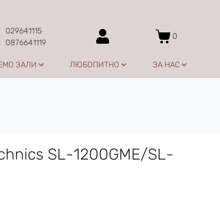
029641115
0
0876641119
ЕМО ЗАЛИ
ЛЮБОПИТНО
ЗА НАС
chnics SL-1200GME/SL-