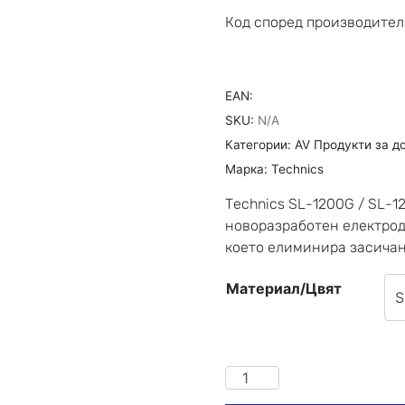
Код според производител
EAN:
SKU:
N/A
Категории:
AV Продукти за д
Марка:
Technics
Technics SL-1200G / SL-1
новоразработен електрод
което елиминира засичан
Материал/Цвят