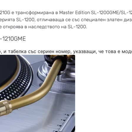
10G е трансформирана в Master Edition SL-1200GME/SL-1
рията SL-1200, отличаваща се със специален златен диза
се откроява в наследството на SL-1200.
L-1210GME
, и табелка със сериен номер, указващи, че това е мод