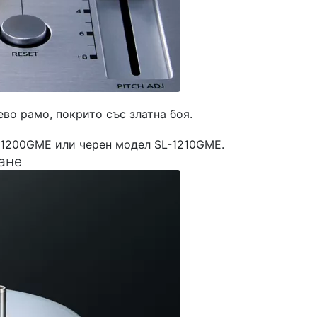
во рамо, покрито със златна боя.
-1200GME или черен модел SL-1210GME.
ане