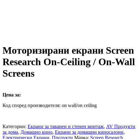
Моторизирани екрани Screen
Research On-Ceiling / On-Wall
Screens
Цена за:
Код според производителя: on wall/on ceiling
Категории:
Екрани за таванен и стенен монтаж
,
AV Продукти
за дома
,
Домашно кино
,
Екрани за домашни киносалони
,
Електрически Екрани
,
Продукти
Марка:
Screen Research