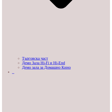
Търговска част
Демо Зала Hi-Fi и Hi-End
Демо зала за Домашно Кино
ЛЮБОПИТНО