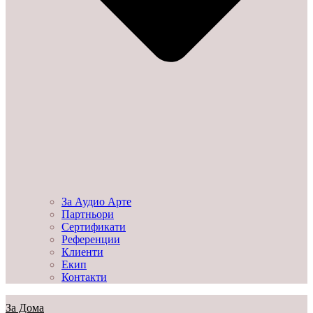
За Аудио Арте
Партньори
Сертификати
Референции
Клиенти
Екип
Контакти
За Дома