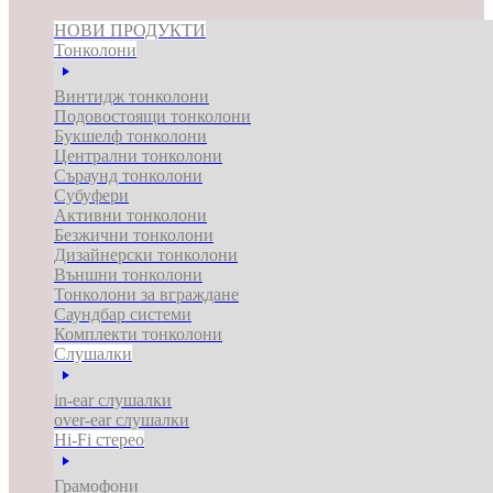
НОВИ ПРОДУКТИ
Тонколони
Винтидж тонколони
Подовостоящи тонколони
Букшелф тонколони
Централни тонколони
Съраунд тонколони
Субуфери
Активни тонколони
Безжични тонколони
Дизайнерски тонколони
Външни тонколони
Тонколони за вграждане
Саундбар системи
Комплекти тонколони
Слушалки
in-ear слушалки
over-ear слушалки
Hi-Fi стерео
Грамофони