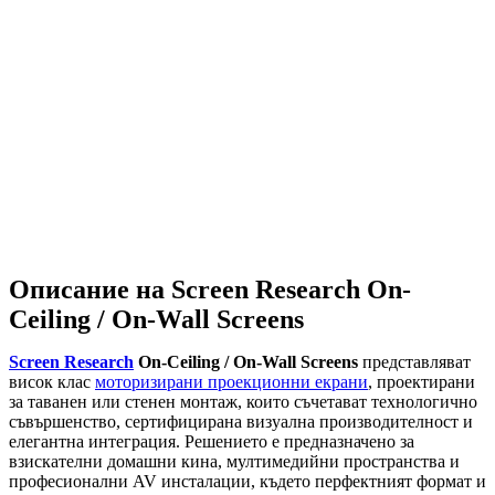
Описание на Screen Research On-
Ceiling / On-Wall Screens
Screen Research
On-Ceiling / On-Wall Screens
представляват
висок клас
моторизирани проекционни екрани
, проектирани
за таванен или стенен монтаж, които съчетават технологично
съвършенство, сертифицирана визуална производителност и
елегантна интеграция. Решението е предназначено за
взискателни домашни кина, мултимедийни пространства и
професионални AV инсталации, където перфектният формат и