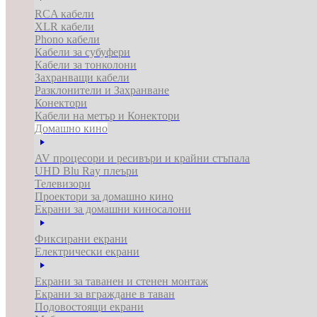
RCA кабели
XLR кабели
Phono кабели
Кабели за субуфери
Кабели за тонколони
Захранващи кабели
Разклонители и Захранване
Конектори
Кабели на метър и Конектори
Домашно кино
AV процесори и ресивъри и крайни стъпала
UHD Blu Ray плеъри
Телевизори
Проектори за домашно кино
Екрани за домашни киносалони
Фиксирани екрани
Електрически екрани
Екрани за таванен и стенен монтаж
Екрани за вграждане в таван
Подовостоящи екрани