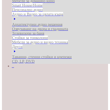
Мебели за домашно кино
Smart House/Home
Персонално аудио
Аудио и Видео за цялата къща
Архитектурни аудио решения
Озвучаване на двора и градината
Телевизори за баня
Стойки за тонколони
Мебели за аудио и видео техника
Други
Таванни, стенни стойки и крепежи
CD, LP, DVD
ЗА БИЗНЕСА