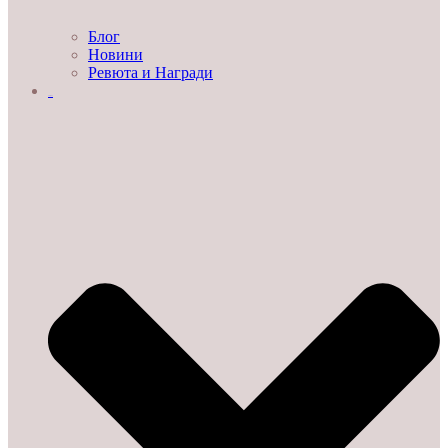
Блог
Новини
Ревюта и Награди
ЗА НАС