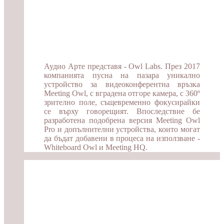
Аудио Арте представя - Owl Labs. През 2017
компанията пусна на пазара уникално
устройство за видеоконферентна връзка
Meeting Owl, с вградена отгоре камера, с 360º
зрително поле, същевременно фокусирайки
се върху говорещият. Впоследствие бе
разработена подобрена версия Meeting Owl
Pro и допълнителни устройства, които могат
да бъдат добавени в процеса на използване -
Whiteboard Owl и Meeting HQ.