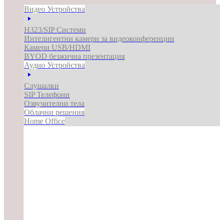
Видео Устройства
H323/SIP Системи
Интелигентни камери за видеоконференции
Камери USB/HDMI
BYOD безжична презентация
Аудио Устройства
Слушалки
SIP Телефони
Озвучителни тела
Облачни решения
Home Office