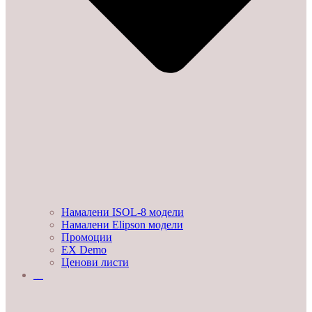
Намалени ISOL-8 модели
Намалени Elipson модели
Промоции
EX Demo
Ценови листи
УСЛУГИ И ПРОЕКТИ