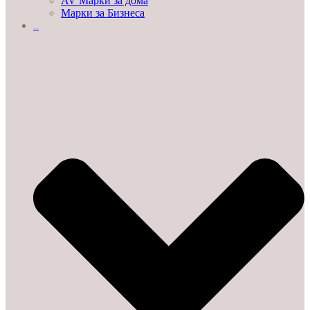
AV Марки за дома
Марки за Бизнеса
ДЕМО ЗАЛИ