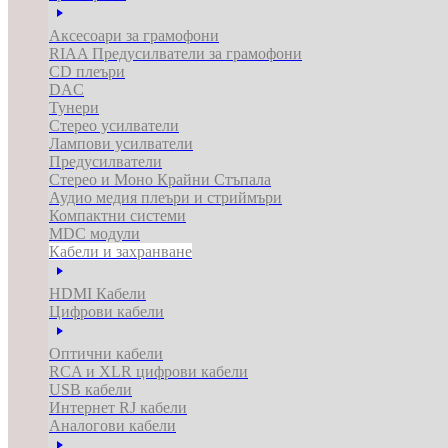
Аксесоари за грамофони
RIAA Предусилватели за грамофони
CD плеъри
DAC
Тунери
Стерео усилватели
Лампови усилватели
Предусилватели
Стерео и Моно Крайни Стъпала
Аудио медия плеъри и стриймъри
Компактни системи
MDC модули
Кабели и захранване
HDMI Кабели
Цифрови кабели
Оптични кабели
RCA и XLR цифрови кабели
USB кабели
Интернет RJ кабели
Аналогови кабели