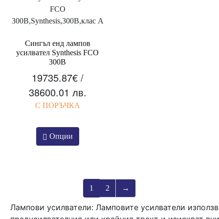
Сингъл енд лампов
усилвател Synthesis FCO
300B
19735.87
€
/
38600.01 лв.
С ПОРЪЧКА
Опции
1
2
→
Лампови усилватели: Ламповите усилватели използв