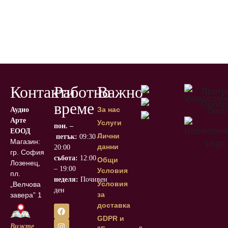
Контакти
Работно
Важно
време
За нас
Аудио
Арте
Услуги
пон. –
ЕООД
Лични
петък:
09:30 –
Магазин:
данни
20:00
гр. София, кв.
събота:
12:00
Общи
Лозенец,
– 19:00
Условия
пл.
неделя:
Почивен
Условия
„Велчова
ден
за
завера” 1
доставка
GDPR и
Вижте