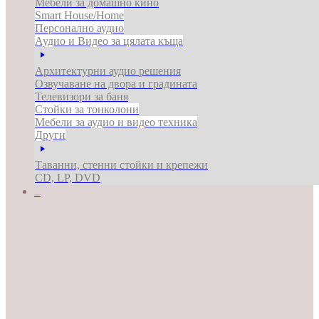
Мебели за домашно кино
Smart House/Home
Персонално аудио
Аудио и Видео за цялата къща
Архитектурни аудио решения
Озвучаване на двора и градината
Телевизори за баня
Стойки за тонколони
Мебели за аудио и видео техника
Други
Таванни, стенни стойки и крепежи
CD, LP, DVD
ЗА БИЗНЕСА