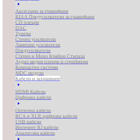
Аксесоари за грамофони
RIAA Предусилватели за грамофони
CD плеъри
DAC
Тунери
Стерео усилватели
Лампови усилватели
Предусилватели
Стерео и Моно Крайни Стъпала
Аудио медия плеъри и стриймъри
Компактни системи
MDC модули
Кабели и захранване
HDMI Кабели
Цифрови кабели
Оптични кабели
RCA и XLR цифрови кабели
USB кабели
Интернет RJ кабели
Аналогови кабели