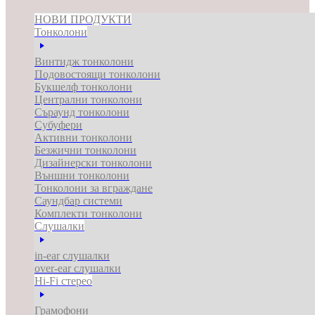
НОВИ ПРОДУКТИ
Тонколони
Винтидж тонколони
Подовостоящи тонколони
Букшелф тонколони
Централни тонколони
Съраунд тонколони
Субуфери
Активни тонколони
Безжични тонколони
Дизайнерски тонколони
Външни тонколони
Тонколони за вграждане
Саундбар системи
Комплекти тонколони
Слушалки
in-ear слушалки
over-ear слушалки
Hi-Fi стерео
Грамофони