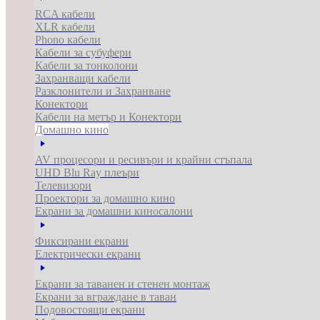
RCA кабели
XLR кабели
Phono кабели
Кабели за субуфери
Кабели за тонколони
Захранващи кабели
Разклонители и Захранване
Конектори
Кабели на метър и Конектори
Домашно кино
AV процесори и ресивъри и крайни стъпала
UHD Blu Ray плеъри
Телевизори
Проектори за домашно кино
Екрани за домашни киносалони
Фиксирани екрани
Електрически екрани
Екрани за таванен и стенен монтаж
Екрани за вграждане в таван
Подовостоящи екрани