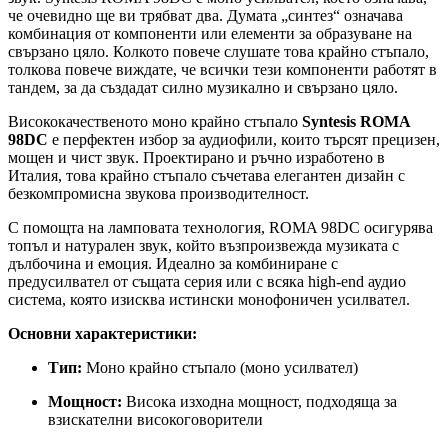
че очевидно ще ви трябват два. Думата „синтез“ означава
комбинация от компоненти или елементи за образуване на
свързано цяло. Колкото повече слушате това крайно стъпало,
толкова повече виждате, че всички тези компоненти работят в
тандем, за да създадат силно музикално и свързано цяло.
Висококачественото моно крайно стъпало
Syntesis ROMA
98DC
е перфектен избор за аудиофили, които търсят прецизен,
мощен и чист звук. Проектирано и ръчно изработено в
Италия, това крайно стъпало съчетава елегантен дизайн с
безкомпромисна звукова производителност.
С помощта на ламповата технология, ROMA 98DC осигурява
топъл и натурален звук, който възпроизвежда музиката с
дълбочина и емоция. Идеално за комбиниране с
предусилвател от същата серия или с всяка high-end аудио
система, която изисква истински монофоничен усилвател.
Основни характеристики:
Тип:
Моно крайно стъпало (моно усилвател)
Мощност:
Висока изходна мощност, подходяща за
взискателни високоговорители