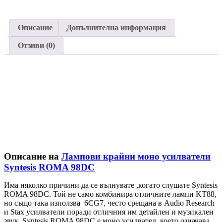
моно
усилватели
Syntesis
Описание
Допълнителна информация
ROMA
98DC
Отзиви (0)
Описание на
Лампови крайни моно усилватели
Syntesis ROMA 98DC
Има няколко причини да се вълнувате ,когато слушате Syntesis
ROMA 98DC. Той не само комбинира отличните лампи KT88,
но също така използва 6CG7, често срещана в Audio Research
и Stax усилватели поради отличния им детайлен и музикален
звук. Syntesis ROMA 98DC е моно усилвател, което означава,