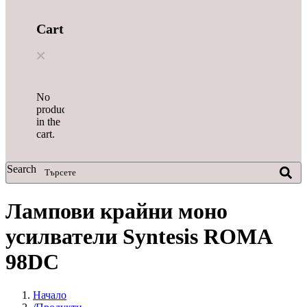
Cart
No
products
in the
cart.
Search
Лампови крайни моно
усилватели Syntesis ROMA
98DC
Начало