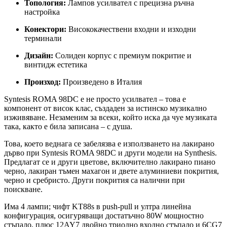
Топология:
Лампов усилвател с прецизна ръчна
настройка
Конектори:
Висококачествени входни и изходни
терминали
Дизайн:
Солиден корпус с премиум покритие и
винтидж естетика
Произход:
Произведено в Италия
Syntesis ROMA 98DC е не просто усилвател – това е
компонент от висок клас, създаден за истинско музикално
изживяване. Незаменим за всеки, който иска да чуе музиката
така, както е била записана – с душа.
Това, което веднага се забелязва е използването на лакирано
дърво при Syntesis ROMA 98DC и други модели на Synthesis.
Предлагат се и други цветове, включително лакирано пиано
черно, лакиран тъмен махагон и двете алуминиеви покрития,
черно и сребристо. Други покрития са налични при
поискване.
Има 4 лампи; чифт KT88s в push-pull и ултра линейна
конфигурация, осигуряващи достатъчно 80W мощностно
стъпало, плюс 12AY7 двойно триодно входно стъпало и 6CG7