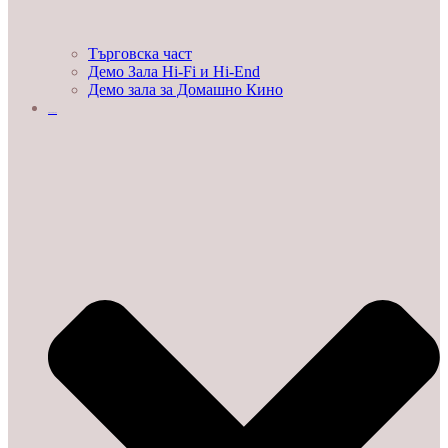
Търговска част
Демо Зала Hi-Fi и Hi-End
Демо зала за Домашно Кино
ЛЮБОПИТНО