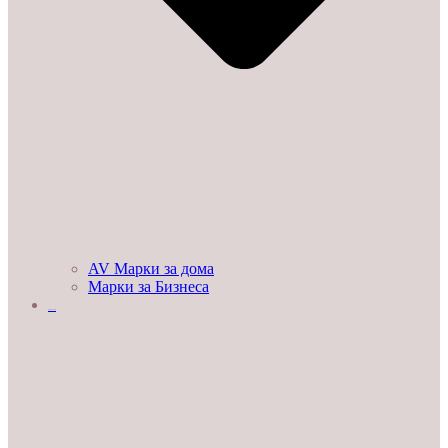
AV Марки за дома
Марки за Бизнеса
ДЕМО ЗАЛИ