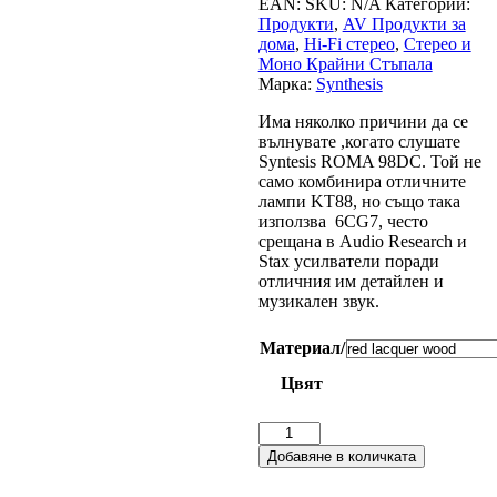
EAN:
SKU:
N/A
Категории:
Продукти
,
AV Продукти за
дома
,
Hi-Fi стерео
,
Стерео и
Моно Крайни Стъпала
Марка:
Synthesis
Има няколко причини да се
вълнувате ,когато слушате
Syntesis ROMA 98DC. Той не
само комбинира отличните
лампи KT88, но също така
използва 6CG7, често
срещана в Audio Research и
Stax усилватели поради
отличния им детайлен и
музикален звук.
Материал/
Цвят
количество
за
Добавяне в количката
Лампови
крайни