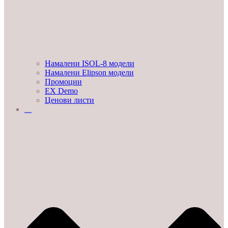
Намалени ISOL-8 модели
Намалени Elipson модели
Промоции
EX Demo
Ценови листи
УСЛУГИ И ПРОЕКТИ