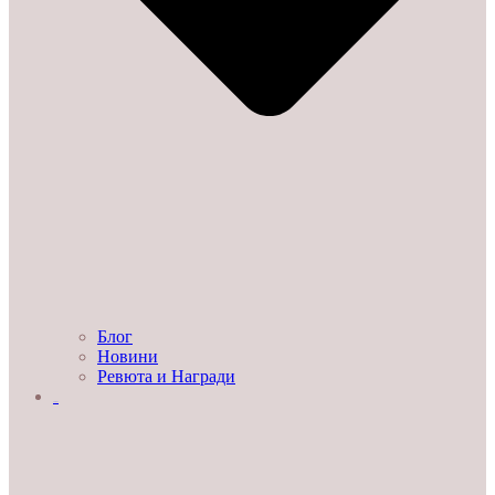
Блог
Новини
Ревюта и Награди
ЗА НАС