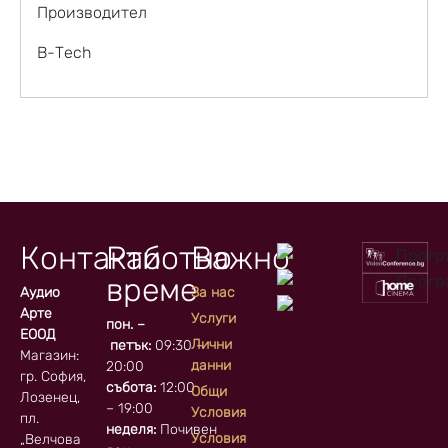
Производител
B-Tech
Контакти
Работно
Важно
време
Аудио
За нас
Арте
Услуги
пон. –
ЕООД
Лични
петък:
09:30 –
Магазин:
данни
20:00
гр. София, кв.
събота:
12:00
Общи
Лозенец,
– 19:00
Условия
пл.
неделя:
Почивен
Условия
„Велчова