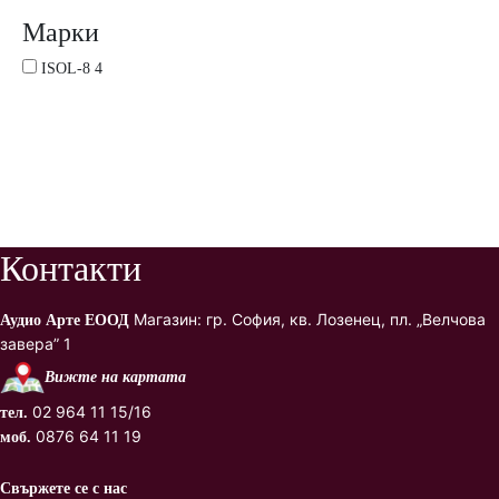
Марки
4
ISOL-8
4
products
Контакти
Магазин: гр. София, кв. Лозенец, пл. „Велчова
Аудио Арте ЕООД
завера” 1
Вижте на картата
02 964 11 15/16
тел.
0876 64 11 19
моб.
Свържете се с нас