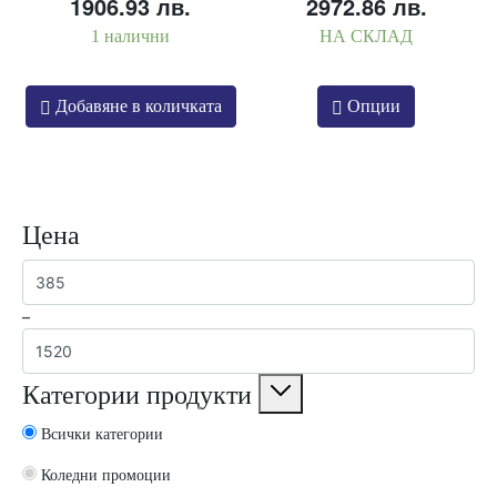
price
цена
price
ц
1906.93 лв.
2972.86 лв.
was:
е:
was:
е:
1 налични
НА СКЛАД
1221.99€
975.00€
1902.01€
15
This
/
/
/
/
Добавяне в количката
Опции
product
2390.00 лв..
1906.93 лв..
3720.01 лв..
29
has
multiple
variants.
The
Цена
options
may
be
–
chosen
on
the
Категории продукти
product
page
Всички категории
Коледни промоции