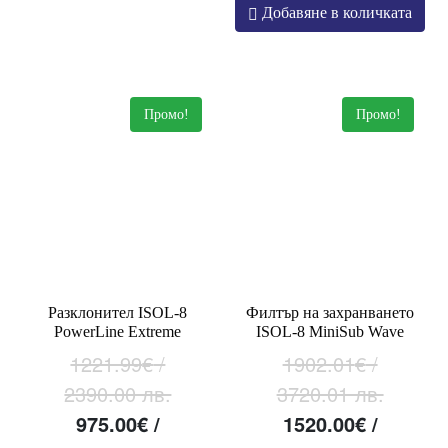
752.99 лв..
/
/
Добавяне в количката
1920.00 лв..
15
Промо!
Промо!
Разклонител ISOL-8
Филтър на захранването
PowerLine Extreme
ISOL-8 MiniSub Wave
1221.99
€
/
1902.01
€
/
2390.00 лв.
3720.01 лв.
Original
Текущата
Original
Т
975.00
€
/
1520.00
€
/