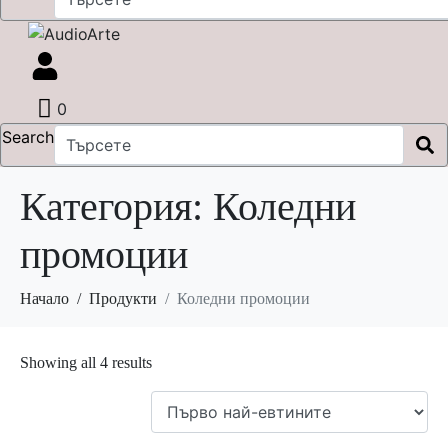
0
Search
Категория:
Коледни
промоции
Начало
Продукти
Коледни промоции
Sorted
Showing all 4 results
by
price:
low