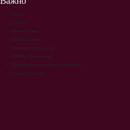
Важно
За нас
Услуги
Лични данни
Общи Условия
Условия за доставка
GDPR и "Бисквитки"
Продукти на разсрочено плащане
Как да поръчам