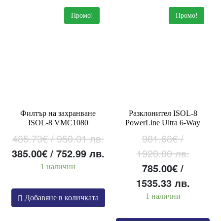
to
Промо!
Промо!
high
Филтър на захранване
Разклонител ISOL-8
ISOL-8 VMC1080
PowerLine Ultra 6-Way
Original
485.73
€
/ 950.01 лв.
981.68
€
/
price
Текущата
385.00
€
/ 752.99 лв.
1920.00 лв.
was:
цена
Original
Т
785.00
€
/
1 налични
485.73€
е:
price
ц
1535.33 лв.
/
385.00€
was:
е:
1 налични
Добавяне в количката
950.01 лв..
/
981.68€
78