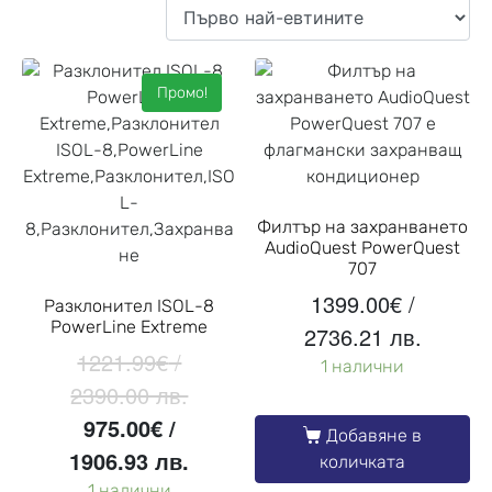
Промо!
Филтър на захранването
AudioQuest PowerQuest
707
1399.00
€
/
Разклонител ISOL-8
PowerLine Extreme
2736.21 лв.
1221.99
€
/
1 налични
2390.00 лв.
975.00
€
/
Добавяне в
1906.93 лв.
количката
1 налични