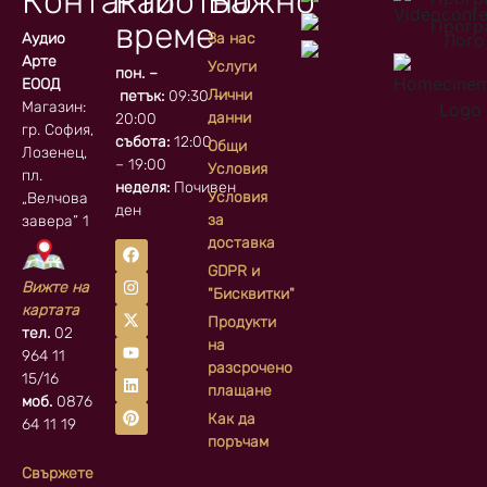
Контакти
Работно
Важно
време
Аудио
За нас
Арте
Услуги
пон. –
ЕООД
Лични
петък:
09:30 –
Магазин:
данни
20:00
гр. София, кв.
събота:
12:00
Общи
Лозенец,
– 19:00
Условия
пл.
неделя:
Почивен
Условия
„Велчова
ден
за
завера” 1
доставка
GDPR и
Вижте на
"Бисквитки"
картата
Продукти
тел.
02
на
964 11
разсрочено
15/16
плащане
моб.
0876
Как да
64 11 19
поръчам
Свържете