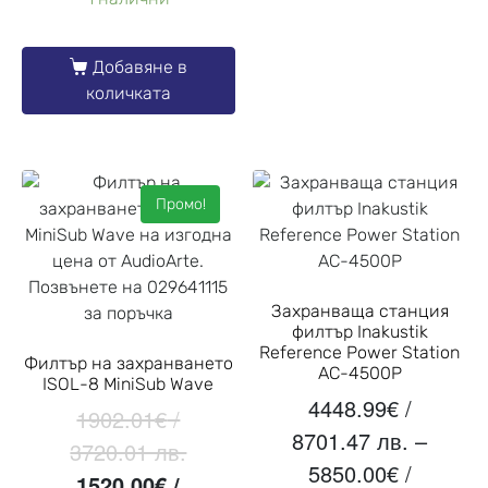
Добавяне в
количката
Промо!
Захранваща станция
филтър Inakustik
Reference Power Station
Филтър на захранването
AC-4500P
ISOL-8 MiniSub Wave
4448.99
€
/
1902.01
€
/
8701.47 лв.
–
3720.01 лв.
5850.00
€
/
1520.00
€
/