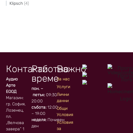
Klipsch
4
Контакти
Работно
Важно
време
Аудио
За нас
Арте
Услуги
пон. –
ЕООД
Лични
петък:
09:30 –
Магазин:
данни
20:00
гр. София, кв.
събота:
12:00
Общи
Лозенец,
– 19:00
Условия
пл.
неделя:
Почивен
Условия
„Велчова
ден
за
завера” 1