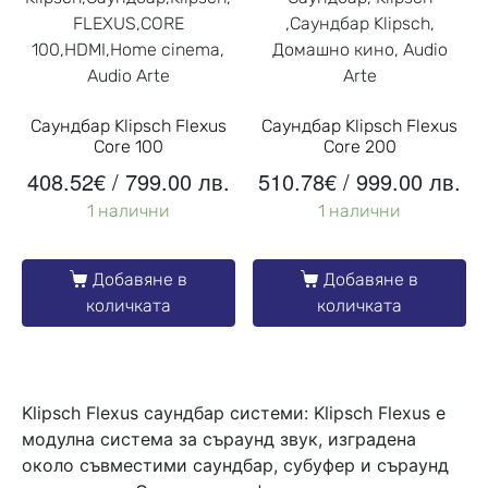
Саундбар Klipsch Flexus
Саундбар Klipsch Flexus
Core 100
Core 200
408.52
€
/ 799.00 лв.
510.78
€
/ 999.00 лв.
1 налични
1 налични
Добавяне в
Добавяне в
количката
количката
Klipsch Flexus саундбар системи: Klipsch Flexus е
модулна система за съраунд звук, изградена
около съвместими саундбар, субуфер и съраунд