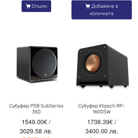
Опции
Добавяне в
количката
Субуфер PSB SubSeries
Субуфер Klipsch RP-
350
1600SW
1549.00
€
/
1738.39
€
/
3029.58 лв.
3400.00 лв.