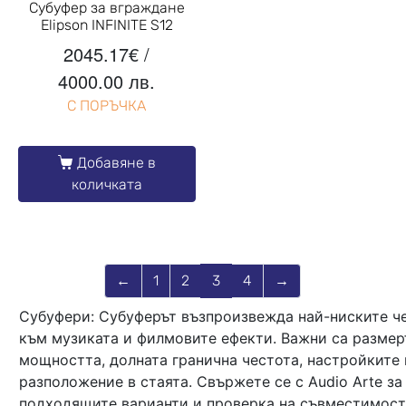
Субуфер за вграждане
Elipson INFINITE S12
2045.17
€
/
4000.00 лв.
С ПОРЪЧКА
Добавяне в
количката
←
1
2
3
4
→
Субуфери: Субуферът възпроизвежда най-ниските че
към музиката и филмовите ефекти. Важни са размеръ
мощността, долната гранична честота, настройките
разположение в стаята. Свържете се с Audio Arte за
подходящите варианти и проверка на съвместимост