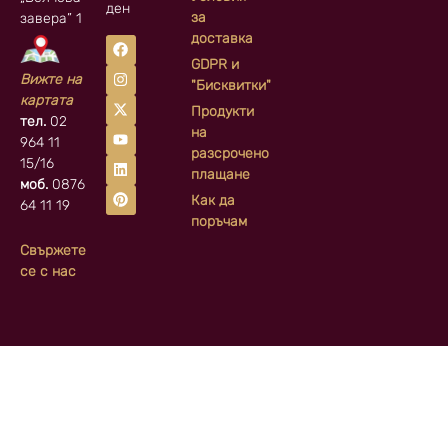
ден
за
завера” 1
доставка
GDPR и
Вижте на
"Бисквитки"
картата
Продукти
тел.
02
на
964 11
разсрочено
15/16
плащане
моб.
0876
Как да
64 11 19
поръчам
Свържете
се с нас