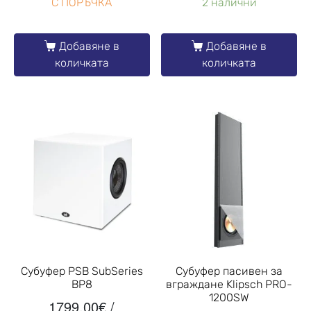
С ПОРЪЧКА
2 налични
Добавяне в
Добавяне в
количката
количката
Субуфер PSB SubSeries
Субуфер пасивен за
BP8
вграждане Klipsch PRO-
1200SW
1799.00
€
/