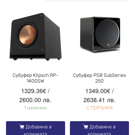
Субуфер Klipsch RP-
Субуфер PSB SubSeries
1400SW
250
1329.36
€
/
1349.00
€
/
2600.00 лв.
2638.41 лв.
1 налични
С ПОРЪЧКА
Добавяне в
Добавяне в
количката
количката