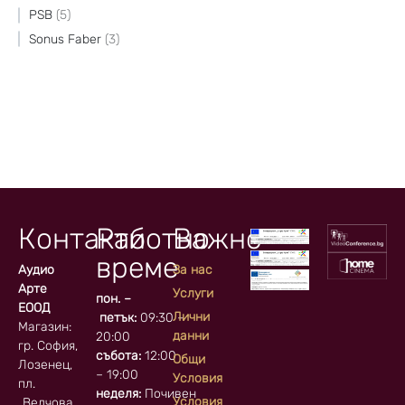
PSB
5
Sonus Faber
3
Контакти
Работно
Важно
време
Аудио
За нас
Арте
Услуги
пон. –
ЕООД
Лични
петък:
09:30 –
Магазин:
данни
20:00
гр. София, кв.
събота:
12:00
Общи
Лозенец,
– 19:00
Условия
пл.
неделя:
Почивен
Условия
„Велчова