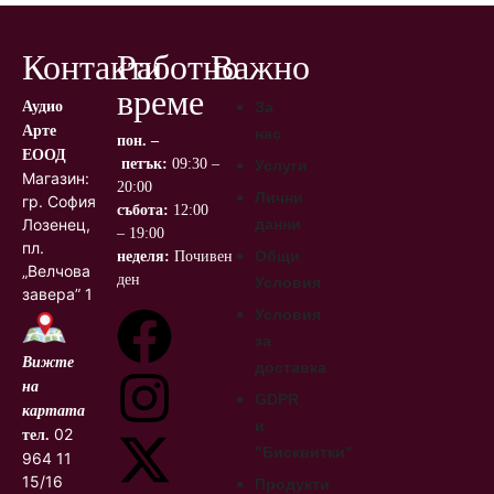
Контакти
Работно
Важно
време
Аудио
За
Арте
нас
пон. –
ЕООД
петък:
09:30 –
Услуги
Магазин:
20:00
Лични
гр. София, кв.
събота:
12:00
Лозенец,
данни
– 19:00
пл.
Общи
неделя:
Почивен
„Велчова
ден
Условия
завера” 1
Условия
за
Вижте
доставка
на
GDPR
картата
и
02
тел.
"Бисквитки"
964 11
15/16
Продукти