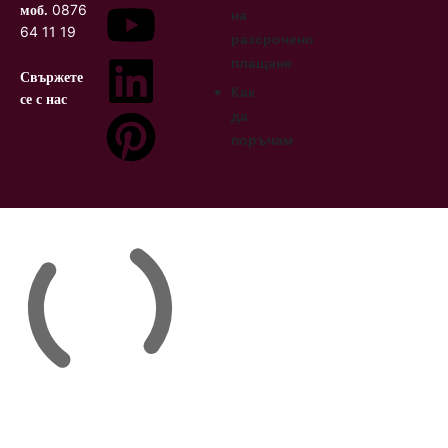
0876
моб.
на
64 11 19
разсрочено
плащане
Свържете
Как
се с нас
да
поръчам