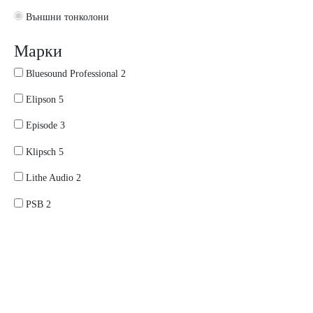
Външни тонколони
Марки
Bluesound Professional
2
Elipson
5
Episode
3
Klipsch
5
Lithe Audio
2
PSB
2