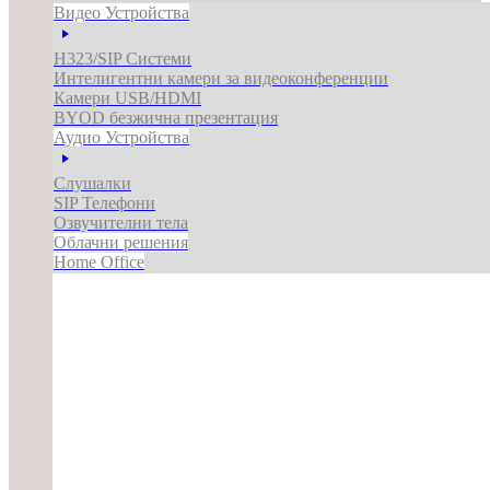
Видео Устройства
H323/SIP Системи
Интелигентни камери за видеоконференции
Камери USB/HDMI
BYOD безжична презентация
Аудио Устройства
Слушалки
SIP Телефони
Озвучителни тела
Облачни решения
Home Office