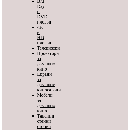
Blu
Ray
и
DVD
плеъри
4K
и
HD
плеъри
Телевизори
Проектори
за
домашно
кино
Екрани
за
домашни
киносалони
Мебели
за
домашно
кино
Таванни,
стенни
стойки