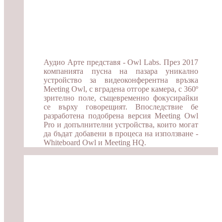
Аудио Арте представя - Owl Labs. През 2017
компанията пусна на пазара уникално
устройство за видеоконферентна връзка
Meeting Owl, с вградена отгоре камера, с 360º
зрително поле, същевременно фокусирайки
се върху говорещият. Впоследствие бе
разработена подобрена версия Meeting Owl
Pro и допълнителни устройства, които могат
да бъдат добавени в процеса на използване -
Whiteboard Owl и Meeting HQ.