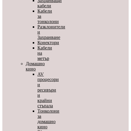
Захранващи
кабели
Кабели
за
тонколони
Разклонители
и
Захранване
Конектори
Кабели
на
метър
Домашно
кино
AV
процесори
и
ресивъри
и
крайни
стъпала
Тонколони
за
домашно
кино