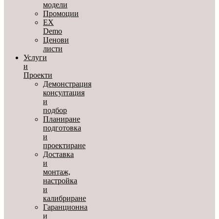
модели
Промоции
EX
Demo
Ценови
листи
Услуги
и
Проекти
Демонстрация
консултация
и
подбор
Планиране
подготовка
и
проектиране
Доставка
и
монтаж,
настройка
и
калибриране
Гаранционна
и