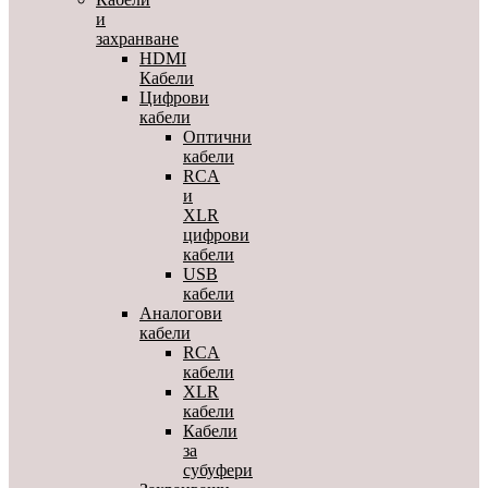
и
захранване
HDMI
Кабели
Цифрови
кабели
Оптични
кабели
RCA
и
XLR
цифрови
кабели
USB
кабели
Аналогови
кабели
RCA
кабели
XLR
кабели
Кабели
за
субуфери