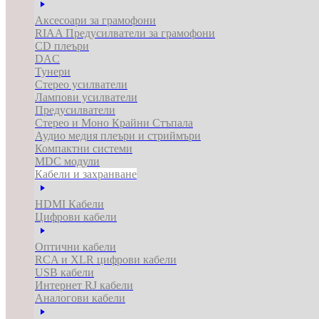
Аксесоари за грамофони
RIAA Предусилватели за грамофони
CD плеъри
DAC
Тунери
Стерео усилватели
Лампови усилватели
Предусилватели
Стерео и Моно Крайни Стъпала
Аудио медия плеъри и стриймъри
Компактни системи
MDC модули
Кабели и захранване
HDMI Кабели
Цифрови кабели
Оптични кабели
RCA и XLR цифрови кабели
USB кабели
Интернет RJ кабели
Аналогови кабели