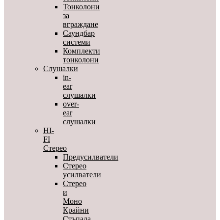
Тонколони
за
вграждане
Саундбар
системи
Комплекти
тонколони
Слушалки
in-
ear
слушалки
over-
ear
слушалки
HI-
FI
Стерео
Предусилватели
Стерео
усилватели
Стерео
и
Моно
Крайни
Стъпала