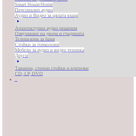
Smart House/Home
Персонално аудио
Аудио и Видео за цялата къща
Архитектурни аудио решения
Озвучаване на двора и градината
Телевизори за баня
Стойки за тонколони
Мебели за аудио и видео техника
Други
Таванни, стенни стойки и крепежи
CD, LP, DVD
ЗА БИЗНЕСА