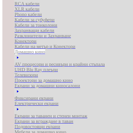
RCA кабели
XLR кабели
Phono кабели
Кабели за субуфери
Кабели за тонколони
Захранващи кабели
Разклонители и Захранване
Конектори
Кабели на метър и Конектори
Домашно кино
AV процесори и ресивъри и крайни стъпала
UHD Blu Ray плеъри
Телевизори
Проектори за домашно кино
Екрани за домашни киносалони
Фиксирани екрани
Електрически екрани
Екрани за таванен и стенен монтаж
Екрани за вграждане в таван
Подовостоящи екрани
Мебели за домашно кино