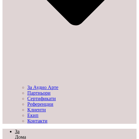
За Аудио Арте
Партньори
Сертификати
Референции
Клиенти
Екип
Контакти
За
Дома