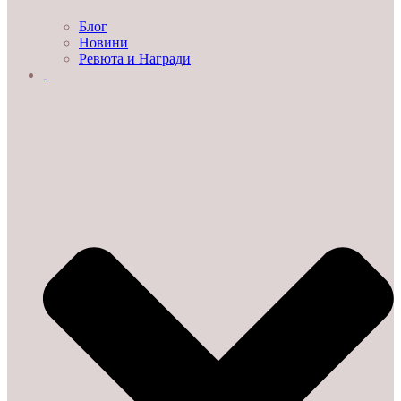
Блог
Новини
Ревюта и Награди
ЗА НАС