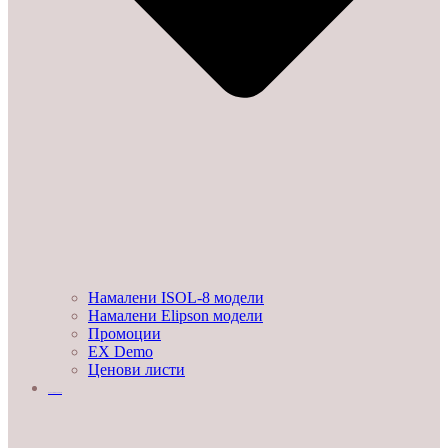
Намалени ISOL-8 модели
Намалени Elipson модели
Промоции
EX Demo
Ценови листи
УСЛУГИ И ПРОЕКТИ