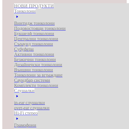
НОВИ ПРОДУКТИ
Тонколони
Винтидж тонколони
Подовостоящи тонколони
Букшелф тонколони
Централни тонколони
Съраунд тонколони
Субуфери
Активни тонколони
Безжични тонколони
Дизайнерски тонколони
Външни тонколони
Тонколони за вграждане
Саундбар системи
Комплекти тонколони
Слушалки
in-ear слушалки
over-ear слушалки
Hi-Fi стерео
Грамофони