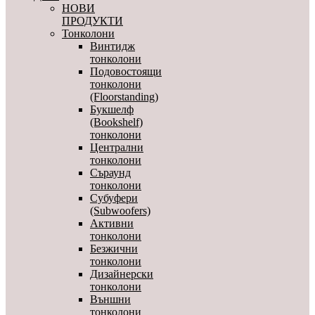
НОВИ
ПРОДУКТИ
Тонколони
Винтидж
тонколони
Подовостоящи
тонколони
(Floorstanding)
Букшелф
(Bookshelf)
тонколони
Централни
тонколони
Съраунд
тонколони
Субуфери
(Subwoofers)
Активни
тонколони
Безжични
тонколони
Дизайнерски
тонколони
Външни
тонколони