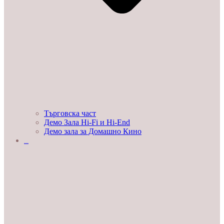
Търговска част
Демо Зала Hi-Fi и Hi-End
Демо зала за Домашно Кино
ЛЮБОПИТНО