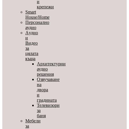
и
крепежи
Smart
House/Home
Персонално
аудио
Aудио
и
Видео
за
цялата
къща
Архитектурни
аудио
решения
Озвучаване
на
двора
и
градината
Телевизори
за
баня
Мебели
за