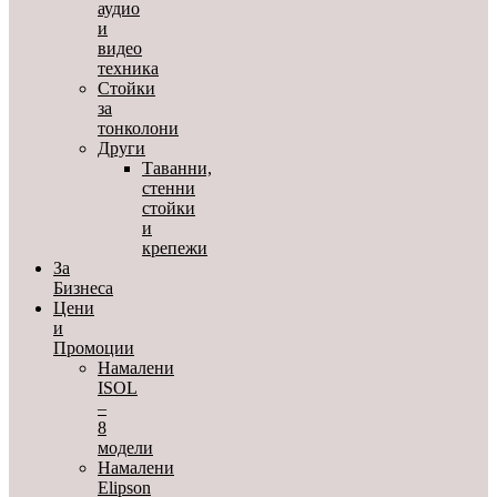
аудио
и
видео
техника
Стойки
за
тонколони
Други
Таванни,
стенни
стойки
и
крепежи
За
Бизнеса
Цени
и
Промоции
Намалени
ISOL
–
8
модели
Намалени
Elipson