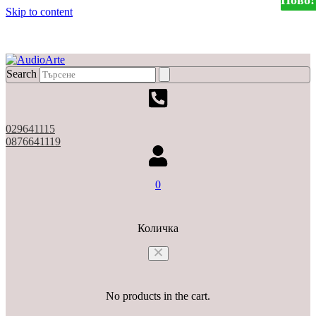
Ново!
Ново!
Ново!
Ново!
Skip to content
X
Search
029641115
0876641119
0
Количка
No products in the cart.