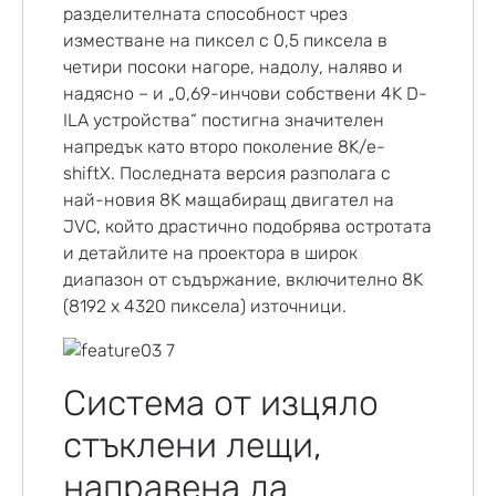
разделителната способност чрез
изместване на пиксел с 0,5 пиксела в
четири посоки нагоре, надолу, наляво и
надясно – и „0,69-инчови собствени 4K D-
ILA устройства“ постигна значителен
напредък като второ поколение 8K/e-
shiftX. Последната версия разполага с
най-новия 8K мащабиращ двигател на
JVC, който драстично подобрява остротата
и детайлите на проектора в широк
диапазон от съдържание, включително 8K
(8192 x 4320 пиксела) източници.
Система от изцяло
стъклени лещи,
направена да