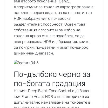
във второто поколение (Gen2).
Алгоритъмът за тонално картографиране е
напълно преразгледан, за да се постигнат
HDR изображения с по-висока
разделителна способност. Освен това
собственият алгоритъм за избор на
тонална крива също е подобрен, за да
възпроизвежда HDR изображения, които
са по-ярки, по-цветни и имат по-широк
динамичен диапазон.
По-дълбоко черно за
по-богата градация
Новият Deep Black Tone Control е добавен
към Frame Adapt HDR с нов алгоритъм за
допълнително намаляване на тоновете в