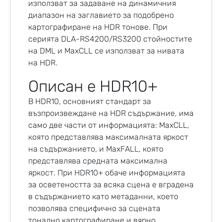
използват за задаване на динамичния
диапазон на заглавието за подобрено
картографиране на HDR тонове. При
серията DLA-RS4200/RS3200 стойностите
на DML и MaxCLL се използват за нивата
на HDR.
Описан е HDR10+
В HDR10, основният стандарт за
възпроизвеждане на HDR съдържание, има
само две части от информацията: MaxCLL,
която представлява максималната яркост
на съдържанието, и MaxFALL, която
представлява средната максимална
яркост. При HDR10+ обаче информацията
за осветеността за всяка сцена е вградена
в съдържанието като метаданни, което
позволява специфично за сцената
тонално картографиране и вярно