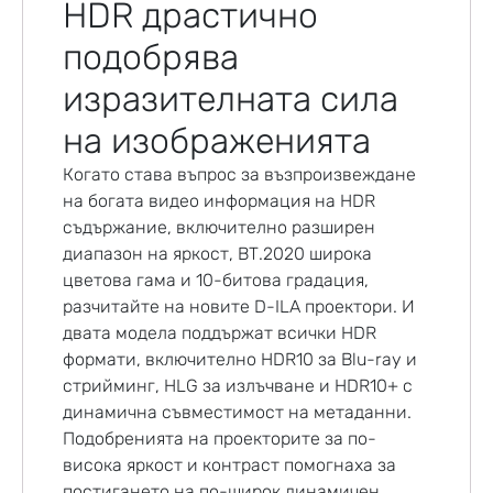
HDR драстично
подобрява
изразителната сила
на изображенията
Когато става въпрос за възпроизвеждане
на богата видео информация на HDR
съдържание, включително разширен
диапазон на яркост, BT.2020 широка
цветова гама и 10-битова градация,
разчитайте на новите D-ILA проектори. И
двата модела поддържат всички HDR
формати, включително HDR10 за Blu-ray и
стрийминг, HLG за излъчване и HDR10+ с
динамична съвместимост на метаданни.
Подобренията на проекторите за по-
висока яркост и контраст помогнаха за
постигането на по-широк динамичен