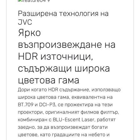
Разширена технология на
JVC
Ярко
възпроизвеждане на
HDR източници,
съдържащи широка
цветова гама
Дори когато HDR съдържание, използващо
широка цветова гама, еквивалентна на
BT.709 и DCI-P3, се прожектира на тези
проектори, оригиналният филмов филтър,
комбиниран с BLU-Escent Laser, работят
заедно, за да възпроизвеждат богати
цветове, като градациите на небето и