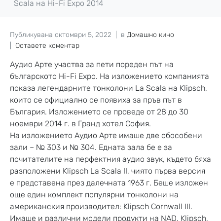
Scala на Hi-Fi Expo 2014
Публикувана
октомври 5, 2022
в
Домашно кино
Оставете коментар
Аудио Арте участва за пети пореден път на
българското Hi-Fi Expo. На изложението компанията
показа легендарните тонколони La Scala на Klipsch,
които се официално се появиха за пръв път в
България. Изложението се проведе от 28 до 30
ноември 2014 г. в Гранд хотел София.
На изложението Аудио Арте имаше две обособени
зали – № 303 и № 304. Едната зала бе е за
почитателите на перфектния аудио звук, където бяха
разположени Klipsch La Scala II, чиято първа версия
е представена през далечната 1963 г. Беше изложен
още един комплект популярни тонколони на
американския производител: Klipsch Cornwall III.
Имаше и различни модели продукти на NAD, Klipsch,