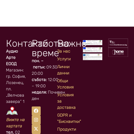
Контакти
Работно
Важно
време
Аудио
За нас
Арте
Услуги
пон. –
ЕООД
Лични
петък:
09:30 –
Магазин:
данни
20:00
гр. София, кв.
събота:
12:00
Общи
Лозенец,
– 19:00
Условия
пл.
неделя:
Почивен
Условия
„Велчова
ден
за
завера” 1
доставка
GDPR и
Вижте на
"Бисквитки"
картата
Продукти
тел.
02