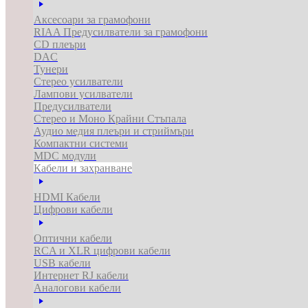
Аксесоари за грамофони
RIAA Предусилватели за грамофони
CD плеъри
DAC
Тунери
Стерео усилватели
Лампови усилватели
Предусилватели
Стерео и Моно Крайни Стъпала
Аудио медия плеъри и стриймъри
Компактни системи
MDC модули
Кабели и захранване
HDMI Кабели
Цифрови кабели
Оптични кабели
RCA и XLR цифрови кабели
USB кабели
Интернет RJ кабели
Аналогови кабели