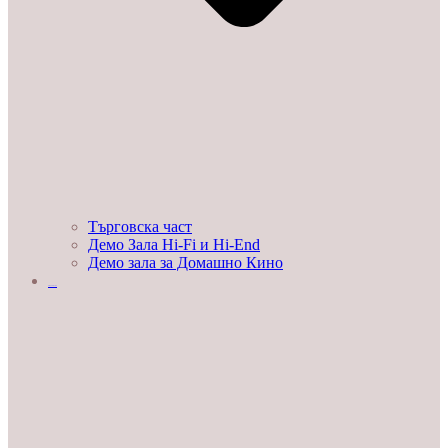
Търговска част
Демо Зала Hi-Fi и Hi-End
Демо зала за Домашно Кино
ЛЮБОПИТНО