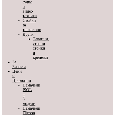
аудио
и
видео
техника
Стойки
за
тонколони
Други
Таванни,
стенни
стойки
и
крепежи
За
Бизнеса
Цени
и
Промоции
Намалени
ISOL
–
8
модели
Намалени
Elipson