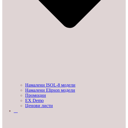
Намалени ISOL-8 модели
Намалени Elipson модели
Промоции
EX Demo
Ценови листи
УСЛУГИ И ПРОЕКТИ