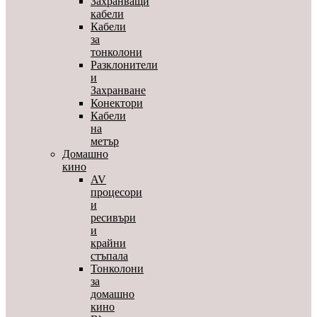
Захранващи
кабели
Кабели
за
тонколони
Разклонители
и
Захранване
Конектори
Кабели
на
метър
Домашно
кино
AV
процесори
и
ресивъри
и
крайни
стъпала
Тонколони
за
домашно
кино