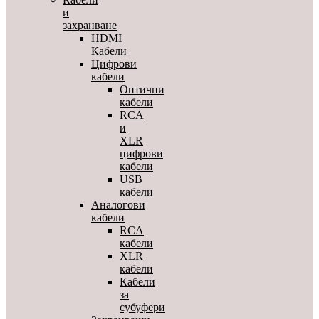
и
захранване
HDMI
Кабели
Цифрови
кабели
Оптични
кабели
RCA
и
XLR
цифрови
кабели
USB
кабели
Аналогови
кабели
RCA
кабели
XLR
кабели
Кабели
за
субуфери