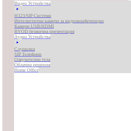
Видео Устройства
H323/SIP Системи
Интелигентни камери за видеоконференции
Камери USB/HDMI
BYOD безжична презентация
Аудио Устройства
Слушалки
SIP Телефони
Озвучителни тела
Облачни решения
Home Office