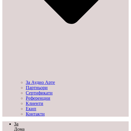
За Аудио Арте
Партньори
Сертификати
Референции
Клиенти
Екип
Контакти
За
Дома