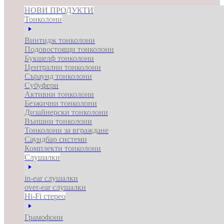
НОВИ ПРОДУКТИ
Тонколони
Винтидж тонколони
Подовостоящи тонколони
Букшелф тонколони
Централни тонколони
Съраунд тонколони
Субуфери
Активни тонколони
Безжични тонколони
Дизайнерски тонколони
Външни тонколони
Тонколони за вграждане
Саундбар системи
Комплекти тонколони
Слушалки
in-ear слушалки
over-ear слушалки
Hi-Fi стерео
Грамофони