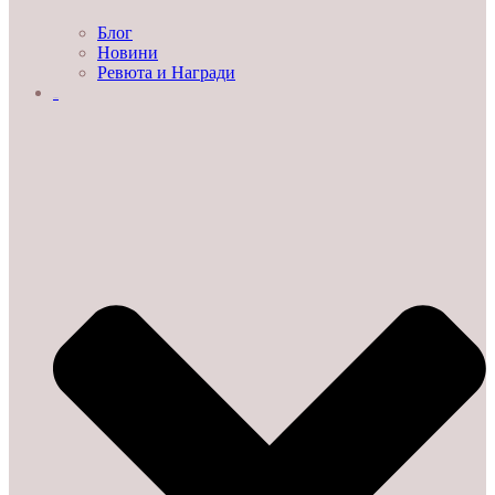
Блог
Новини
Ревюта и Награди
ЗА НАС