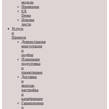
модели
Промоции
EX
Demo
Ценови
листи
Услуги
и
Проекти
Демонстрация
консултация
и
подбор
Планиране
подготовка
и
проектиране
Доставка
и
монтаж,
настройка
и
калибриране
Гаранционна
и