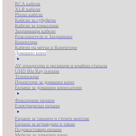
RCA кабели
XLR кабели
Phono кабели
Кабели за субуфери
Кабели за тонколони
Захранващи кабели
Разклонители и Захранване
Конектори
Кабели на метър и Конектори
Домашно кино
AV процесори и ресивъри и крайни стъпала
UHD Blu Ray плеъри
Телевизори
Проектори за домашно кино
Екрани за домашни киносалони
Фиксирани екрани
Електрически екрани
Екрани за таванен и стенен монтаж
Екрани за вграждане в таван
Подовостоящи екрани
Мебели за домашно кино