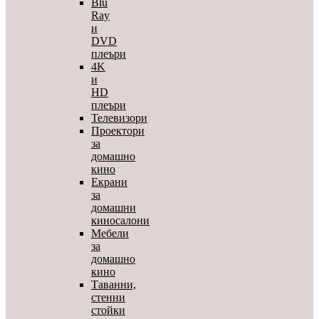
Blu
Ray
и
DVD
плеъри
4K
и
HD
плеъри
Телевизори
Проектори
за
домашно
кино
Екрани
за
домашни
киносалони
Мебели
за
домашно
кино
Таванни,
стенни
стойки