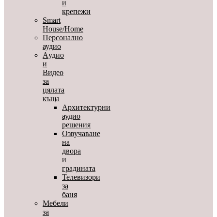
и
крепежи
Smart
House/Home
Персонално
аудио
Aудио
и
Видео
за
цялата
къща
Архитектурни
аудио
решения
Озвучаване
на
двора
и
градината
Телевизори
за
баня
Мебели
за