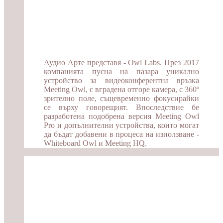
Аудио Арте представя - Owl Labs. През 2017
компанията пусна на пазара уникално
устройство за видеоконферентна връзка
Meeting Owl, с вградена отгоре камера, с 360º
зрително поле, същевременно фокусирайки
се върху говорещият. Впоследствие бе
разработена подобрена версия Meeting Owl
Pro и допълнителни устройства, които могат
да бъдат добавени в процеса на използване -
Whiteboard Owl и Meeting HQ.