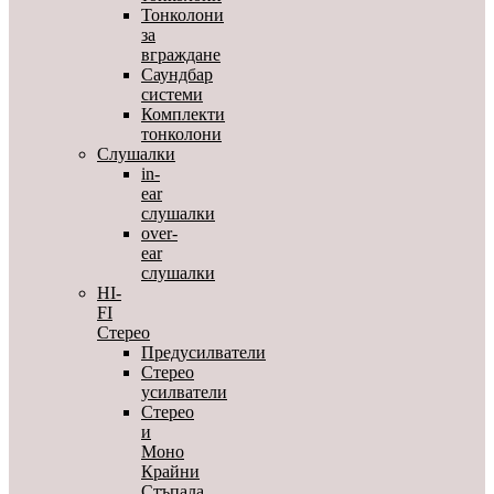
Тонколони
за
вграждане
Саундбар
системи
Комплекти
тонколони
Слушалки
in-
ear
слушалки
over-
ear
слушалки
HI-
FI
Стерео
Предусилватели
Стерео
усилватели
Стерео
и
Моно
Крайни
Стъпала