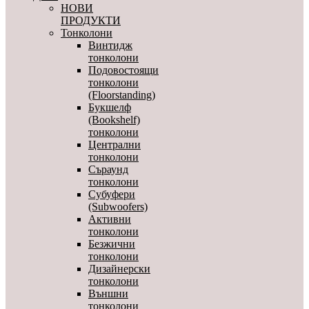
НОВИ
ПРОДУКТИ
Тонколони
Винтидж
тонколони
Подовостоящи
тонколони
(Floorstanding)
Букшелф
(Bookshelf)
тонколони
Централни
тонколони
Съраунд
тонколони
Субуфери
(Subwoofers)
Активни
тонколони
Безжични
тонколони
Дизайнерски
тонколони
Външни
тонколони