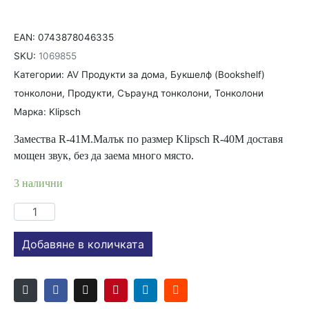
EAN:
0743878046335
SKU:
1069855
Категории:
AV Продукти за дома
,
Букшелф (Bookshelf)
тонколони
,
Продукти
,
Съраунд тонколони
,
Тонколони
Марка:
Klipsch
Замества R-41M.Малък по размер Klipsch R-40M доставя
мощен звук, без да заема много място.
3 налични
количество
за
Букшелф
Добавяне в количката
тонколони
Klipsch
R-