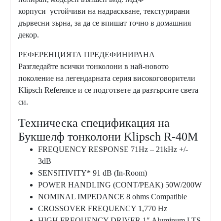
корпуси устойчиви на надраскване, текстурирани
дървесни зърна, за да се впишат точно в домашния
декор.
РЕФЕРЕНЦИЯТА ПРЕДЕФИНИРАНА
Разгледайте всички тонколони в най-новото
поколение на легендарната серия високоговорители
Klipsch Reference и се подгответе да разтърсите света
си.
Техническа спецификация на
Букшелф тонколони Klipsch R-40M
FREQUENCY RESPONSE 71Hz – 21kHz +/-
3dB
SENSITIVITY* 91 dB (In-Room)
POWER HANDLING (CONT/PEAK) 50W/200W
NOMINAL IMPEDANCE 8 ohms Compatible
CROSSOVER FREQUENCY 1,770 Hz
HIGH FREQUENCY DRIVER 1″ Aluminum LTS