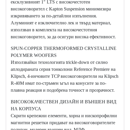
ексклузивният 1″ LTS с високочестотен
високоговорител с Kapton Suspension минимизира
изкривяването за по-детайлни изпълнения.
Алуминият е изключително лек и твърд материал,
използван в комплекта на високочестотния
високоговорител, за да осигури висока ефективност.
SPUN-COPPER THERMOFORMED CRYSTALLINE
POLYMER WOOFERS
Използвайки технологията trickle-down от силно
аплодираната серия тонколони Reference Premiere на
Klipsch, 4-инчовите TCP високоговорители на Klipsch
R-40M имат по-стръмен ъгъл на конусите за по-
плавна реакция и подобрена точност и прозрачност.
ВИСОКОКАЧЕСТВЕН ДИЗАЙН И ВЪНШЕН ВИД
НА КОРПУСА
Скрити крепежни елементи, хорна и нископрофилни
магнитни решетки придават на високоговорителите
полиран, модерен външен вид. МДФ