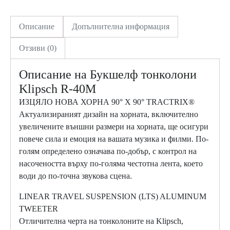
40M
Описание
Допълнителна информация
Отзиви (0)
Описание на
Букшелф тонколони
Klipsch R-40M
ИЗЦЯЛО НОВА ХОРНА 90° X 90° TRACTRIX®
Актуализираният дизайн на хорната, включително
увеличените външни размери на хорната, ще осигури
повече сила и емоция на вашата музика и филми. По-
голям определено означава по-добър, с контрол на
насочеността върху по-голяма честотна лента, което
води до по-точна звукова сцена.
LINEAR TRAVEL SUSPENSION (LTS) ALUMINUM
TWEETER
Отличителна черта на тонколоните на Klipsch,