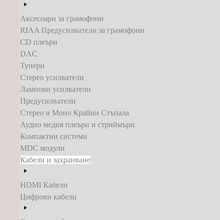
Аксесоари за грамофони
RIAA Предусилватели за грамофони
CD плеъри
DAC
Тунери
Стерео усилватели
Лампови усилватели
Предусилватели
Стерео и Моно Крайни Стъпала
Аудио медия плеъри и стриймъри
Компактни системи
MDC модули
Кабели и захранване
HDMI Кабели
Цифрови кабели