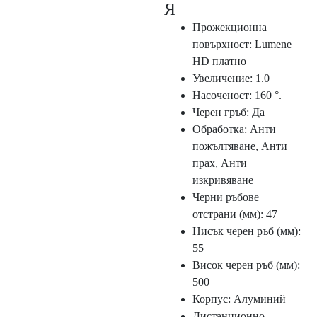
Я
Прожекционна
повърхност: Lumene
HD платно
Увеличение: 1.0
Насоченост: 160 °.
Черен гръб: Да
Обработка: Анти
пожълтяване, Анти
прах, Анти
изкривяване
Черни ръбове
отстрани (мм): 47
Нисък черен ръб (мм):
55
Висок черен ръб (мм):
500
Корпус: Алуминий
Дистанционно