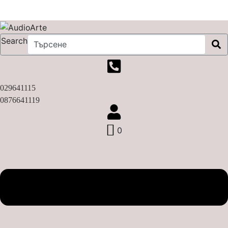
X
Search
029641115
0876641119
0