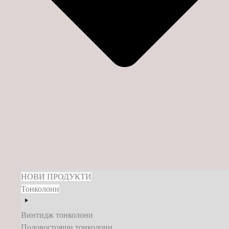
НОВИ ПРОДУКТИ
Тонколони
Винтидж тонколони
Подовостоящи тонколони