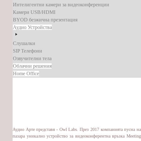
Интелигентни камери за видеоконференции
Камери USB/HDMI
BYOD безжична презентация
Аудио Устройства
Слушалки
SIP Телефони
Озвучителни тела
Облачни решения
Home Office
Аудио Арте представя - Owl Labs. През 2017 компанията пусна на
пазара уникално устройство за видеоконферентна връзка Meeting