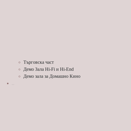
Търговска част
Демо Зала Hi-Fi и Hi-End
Демо зала за Домашно Кино
ЛЮБОПИТНО