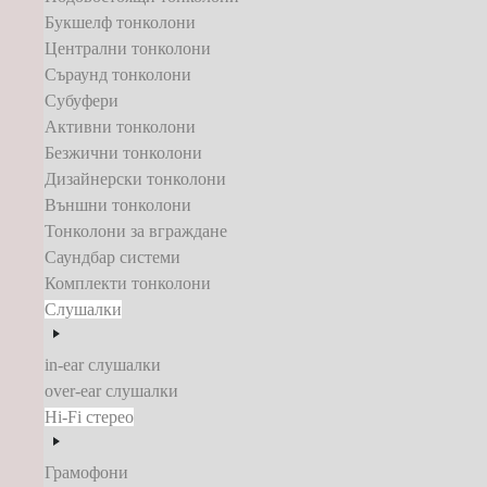
Букшелф тонколони
Централни тонколони
Съраунд тонколони
Субуфери
Активни тонколони
Безжични тонколони
Дизайнерски тонколони
Външни тонколони
Тонколони за вграждане
Саундбар системи
Комплекти тонколони
Слушалки
in-ear слушалки
over-ear слушалки
Hi-Fi стерео
Грамофони