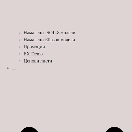
Намалени ISOL-8 модели
Намалени Elipson модели
Промоции
EX Demo
Ценови листи
УСЛУГИ И ПРОЕКТИ