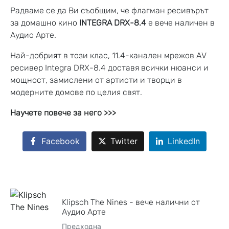
Радваме се да Ви съобщим, че флагман ресивърът
за домашно кино
INTEGRA DRX-8.4
е вече наличен в
Аудио Арте.
Най-добрият в този клас, 11.4-канален мрежов AV
ресивер Integra DRX-8.4 доставя всички нюанси и
мощност, замислени от артисти и творци в
модерните домове по целия свят.
Научете повече за него >>>
Facebook
Twitter
LinkedIn
Klipsch The Nines - вече налични от
Аудио Арте
Предходна