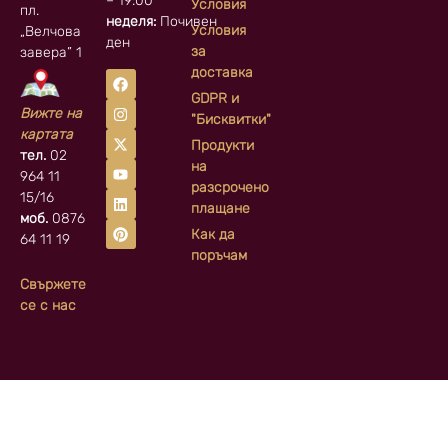
– 19:00
Условия
пл.
неделя:
Почивен
Условия
„Велчова
ден
за
завера” 1
доставка
GDPR и
Вижте на
"Бисквитки"
картата
Продукти
тел.
02
на
964 11
разсрочено
15/16
плащане
моб.
0876
Как да
64 11 19
поръчам
Свържете
се с нас