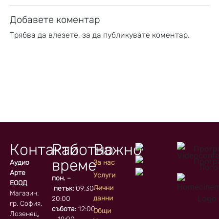
Добавете коментар
Трябва да
влезете
, за да публикувате коментар.
Контакти
Работно
Важно
време
Аудио
За нас
Арте
Услуги
пон. –
ЕООД
Лични
петък:
09:30 –
Магазин:
данни
20:00
гр. София, кв.
събота:
12:00
Общи
Лозенец,