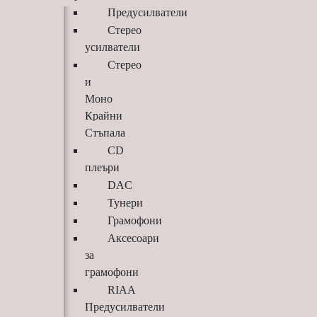
Предусилватели
Стерео
усилватели
Стерео
и
Моно
Крайни
Стъпала
CD
плеъри
DAC
Тунери
Грамофони
Аксесоари
за
грамофони
RIAA
Предусилватели