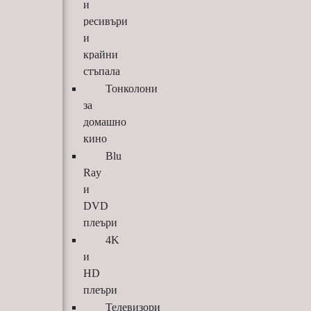
и
ресивъри
и
крайни
стъпала
Тонколони
за
домашно
кино
Blu
Ray
и
DVD
плеъри
4K
и
HD
плеъри
Телевизори