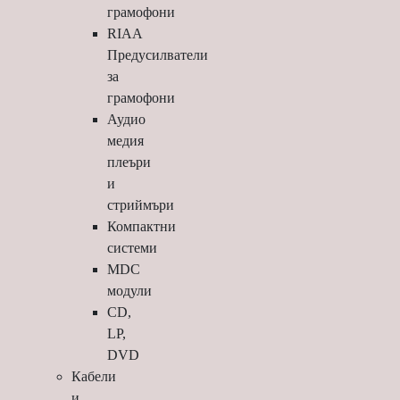
грамофони
RIAA
Предусилватели
за
грамофони
Аудио
медия
плеъри
и
стриймъри
Компактни
системи
MDC
модули
CD,
LP,
DVD
Кабели
и