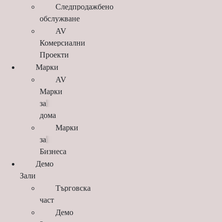
Следпродажбено
обслужване
AV
Комерсиални
Проекти
Марки
AV
Марки
за
дома
Марки
за
Бизнеса
Демо
Зали
Търговска
част
Демо