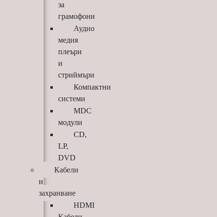
за
грамофони
Аудио
медия
плеъри
и
стриймъри
Компактни
системи
MDC
модули
CD,
LP,
DVD
Кабели
и
захранване
HDMI
Кабели