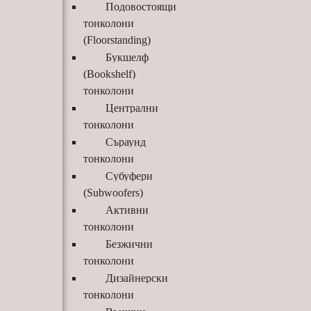
Подовостоящи
тонколони
(Floorstanding)
Букшелф
(Bookshelf)
тонколони
Централни
тонколони
Съраунд
тонколони
Субуфери
(Subwoofers)
Активни
тонколони
Безжични
тонколони
Дизайнерски
тонколони