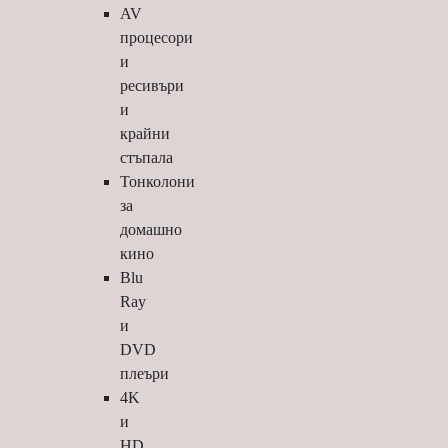
AV
процесори
и
ресивъри
и
крайни
стъпала
Тонколони
за
домашно
кино
Blu
Ray
и
DVD
плеъри
4K
и
HD