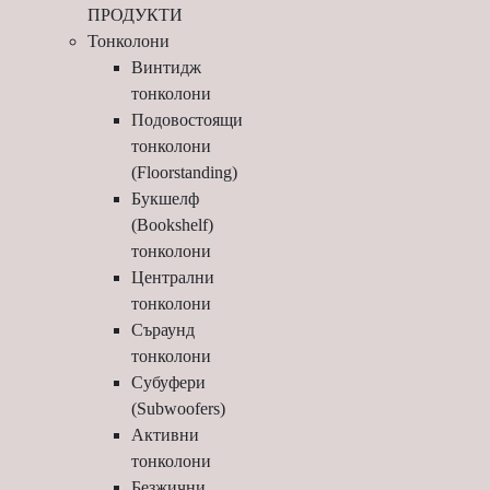
ПРОДУКТИ
Тонколони
Винтидж
тонколони
Подовостоящи
тонколони
(Floorstanding)
Букшелф
(Bookshelf)
тонколони
Централни
тонколони
Съраунд
тонколони
Субуфери
(Subwoofers)
Активни
тонколони
Безжични