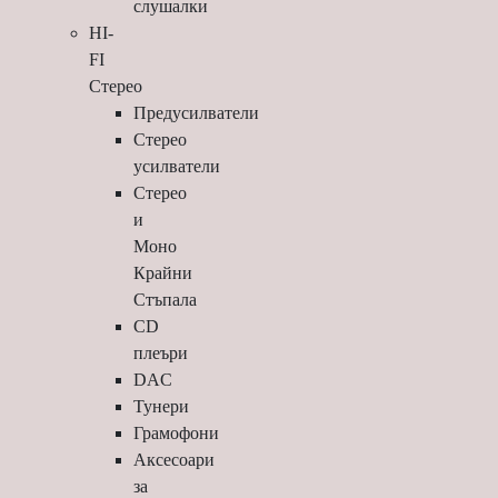
слушалки
HI-
FI
Стерео
Предусилватели
Стерео
усилватели
Стерео
и
Моно
Крайни
Стъпала
CD
плеъри
DAC
Тунери
Грамофони
Аксесоари
за