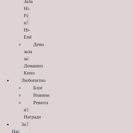
Зала
Hi-
Fi
и
Hi-
End
Демо
зала
за
Домашно
Кино
Любопитно
Блог
Новини
Ревюта
и
Награди
За
Нас