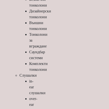
тонколони
Дизайнерски
тонколони
Външни
тонколони
Тонколони
за
вграждане
Саундбар
системи
Комплекти
тонколони
Слушалки
in-
ear
слушалки
over-
ear