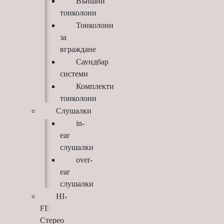
Външни
тонколони
Тонколони
за
вграждане
Саундбар
системи
Комплекти
тонколони
Слушалки
in-
ear
слушалки
over-
ear
слушалки
HI-
FI
Стерео