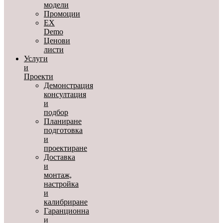
модели
Промоции
EX
Demo
Ценови
листи
Услуги
и
Проекти
Демонстрация
консултация
и
подбор
Планиране
подготовка
и
проектиране
Доставка
и
монтаж,
настройка
и
калибриране
Гаранционна
и