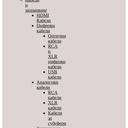
и
захранване
HDMI
Кабели
Цифрови
кабели
Оптични
кабели
RCA
и
XLR
цифрови
кабели
USB
кабели
Аналогови
кабели
RCA
кабели
XLR
кабели
Кабели
за
субуфери