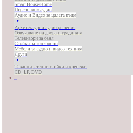
Smart House/Home
Персонално аудио
Аудио и Видео за цялата къща
Архитектурни аудио решения
Озвучаване на двора и градината
Телевизори за баня
Стойки за тонколони
Мебели за аудио и видео техника
Други
Таванни, стенни стойки и крепежи
CD, LP, DVD
ЗА БИЗНЕСА