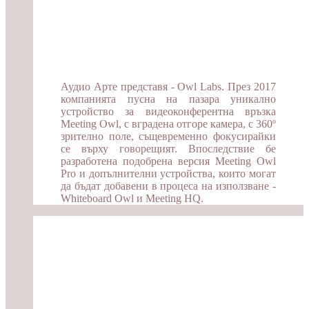
Аудио Арте представя - Owl Labs. През 2017
компанията пусна на пазара уникално
устройство за видеоконферентна връзка
Meeting Owl, с вградена отгоре камера, с 360º
зрително поле, същевременно фокусирайки
се върху говорещият. Впоследствие бе
разработена подобрена версия Meeting Owl
Pro и допълнителни устройства, които могат
да бъдат добавени в процеса на използване -
Whiteboard Owl и Meeting HQ.