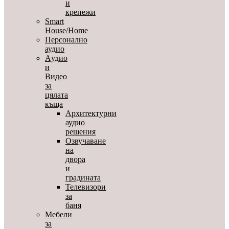
и
крепежи
Smart
House/Home
Персонално
аудио
Aудио
и
Видео
за
цялата
къща
Архитектурни
аудио
решения
Озвучаване
на
двора
и
градината
Телевизори
за
баня
Мебели
за