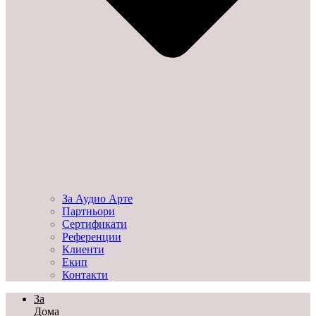
За Аудио Арте
Партньори
Сертификати
Референции
Клиенти
Екип
Контакти
За
Дома