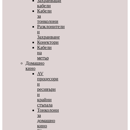
Захранващи
кабели
Кабели
за
тонколони
Разклонители
и
Захранване
Конектори
Кабели
на
метър
Домашно
кино
AV
процесори
и
ресивъри
и
крайни
стъпала
Тонколони
за
домашно
кино