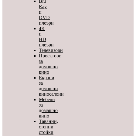
Blu
Ray
и
DVD
плеъри
4K
и
HD
плеъри
Телевизори
Проектори
за
домашно
кино
Екрани
за
домашни
киносалони
Мебели
за
домашно
кино
Таванни,
стенни
стойки