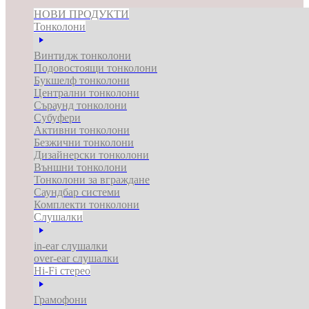
НОВИ ПРОДУКТИ
Тонколони
Винтидж тонколони
Подовостоящи тонколони
Букшелф тонколони
Централни тонколони
Съраунд тонколони
Субуфери
Активни тонколони
Безжични тонколони
Дизайнерски тонколони
Външни тонколони
Тонколони за вграждане
Саундбар системи
Комплекти тонколони
Слушалки
in-ear слушалки
over-ear слушалки
Hi-Fi стерео
Грамофони