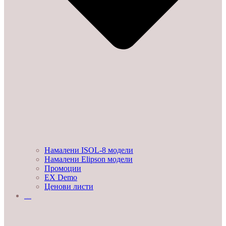
Намалени ISOL-8 модели
Намалени Elipson модели
Промоции
EX Demo
Ценови листи
УСЛУГИ И ПРОЕКТИ