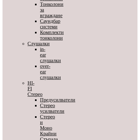
Тонколони
за
вграждане
Саундбар
системи
Комплекти
тонколони
Слушалки
in-
ear
слушалки
over-
ear
слушалки
HI-
FI
Стерео
Предусилватели
Стерео
усилватели
Стерео
и
Моно
Крайни
Стъпала