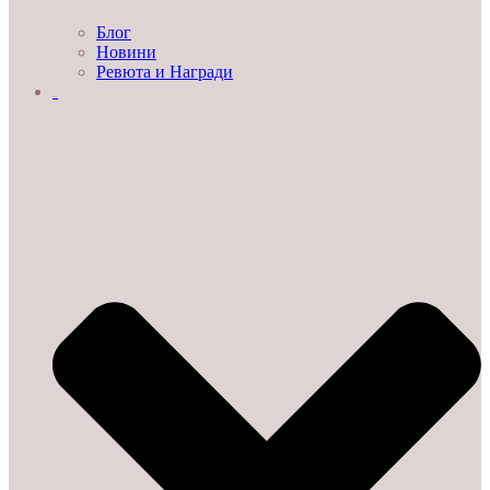
Блог
Новини
Ревюта и Награди
ЗА НАС