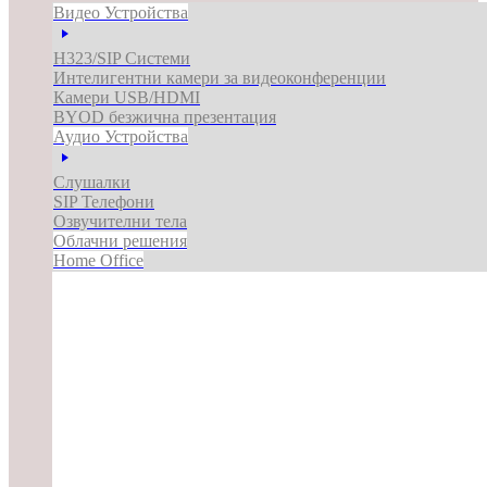
Видео Устройства
H323/SIP Системи
Интелигентни камери за видеоконференции
Камери USB/HDMI
BYOD безжична презентация
Аудио Устройства
Слушалки
SIP Телефони
Озвучителни тела
Облачни решения
Home Office