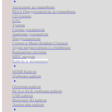
Аксесоари за грамофони
RIAA Предусилватели за грамофони
CD плеъри
DAC
Тунери
Стерео усилватели
Лампови усилватели
Предусилватели
Стерео и Моно Крайни Стъпала
Аудио медия плеъри и стриймъри
Компактни системи
MDC модули
Кабели и захранване
HDMI Кабели
Цифрови кабели
Оптични кабели
RCA и XLR цифрови кабели
USB кабели
Интернет RJ кабели
Аналогови кабели