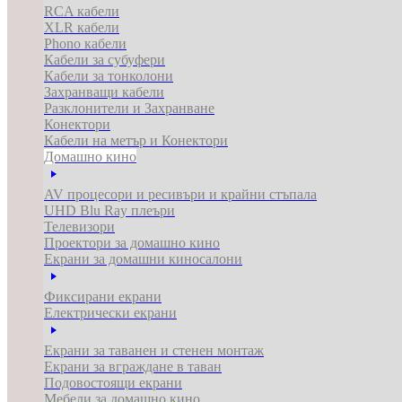
RCA кабели
XLR кабели
Phono кабели
Кабели за субуфери
Кабели за тонколони
Захранващи кабели
Разклонители и Захранване
Конектори
Кабели на метър и Конектори
Домашно кино
AV процесори и ресивъри и крайни стъпала
UHD Blu Ray плеъри
Телевизори
Проектори за домашно кино
Екрани за домашни киносалони
Фиксирани екрани
Електрически екрани
Екрани за таванен и стенен монтаж
Екрани за вграждане в таван
Подовостоящи екрани
Мебели за домашно кино