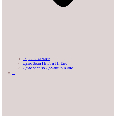
Търговска част
Демо Зала Hi-Fi и Hi-End
Демо зала за Домашно Кино
ЛЮБОПИТНО