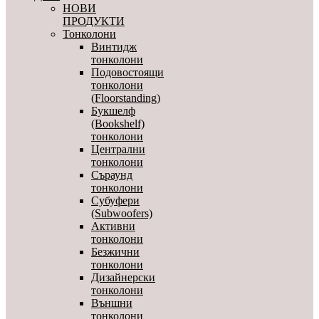
НОВИ
ПРОДУКТИ
Тонколони
Винтидж
тонколони
Подовостоящи
тонколони
(Floorstanding)
Букшелф
(Bookshelf)
тонколони
Централни
тонколони
Съраунд
тонколони
Субуфери
(Subwoofers)
Активни
тонколони
Безжични
тонколони
Дизайнерски
тонколони
Външни
тонколони