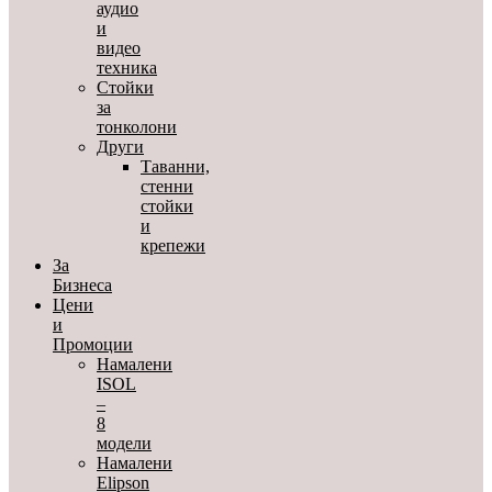
аудио
и
видео
техника
Стойки
за
тонколони
Други
Таванни,
стенни
стойки
и
крепежи
За
Бизнеса
Цени
и
Промоции
Намалени
ISOL
–
8
модели
Намалени
Elipson