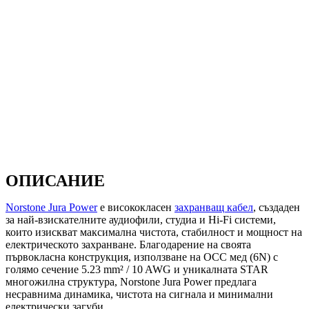
ОПИСАНИЕ
Norstone Jura Power
е висококласен
захранващ кабел
, създаден
за най-взискателните аудиофили, студиа и Hi‑Fi системи,
които изискват максимална чистота, стабилност и мощност на
електрическото захранване. Благодарение на своята
първокласна конструкция, използване на OCC мед (6N) с
голямо сечение 5.23 mm² / 10 AWG и уникалната STAR
многожилна структура, Norstone Jura Power предлага
несравнима динамика, чистота на сигнала и минимални
електрически загуби.