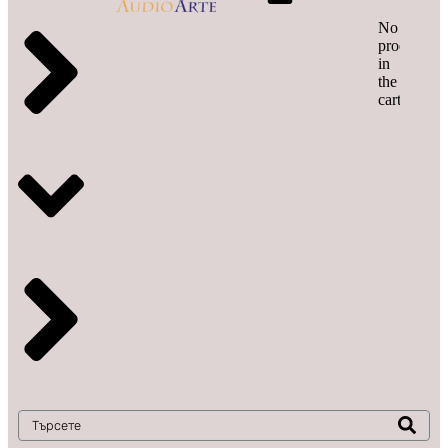
No
products
in
the
cart.