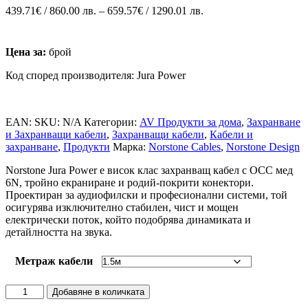
439.71
€
/ 860.00 лв.
–
659.57
€
/ 1290.01 лв.
Цена за:
брой
Код според производителя: Jura Power
EAN:
SKU:
N/A
Категории:
AV Продукти за дома
,
Захранване
и Захранващи кабели
,
Захранващи кабели
,
Кабели и
захранване
,
Продукти
Марка:
Norstone Cables
,
Norstone Design
Norstone Jura Power е висок клас захранващ кабел с OCC мед
6N, тройно екраниране и родий‑покрити конектори.
Проектиран за аудиофилски и професионални системи, той
осигурява изключително стабилен, чист и мощен
електрически поток, който подобрява динамиката и
детайлността на звука.
Метраж кабели
Добавяне в количката