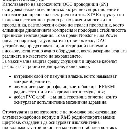
Използването на високочисти OCC проводници (6N)
осигурява изключително ниско вътрешно съпротивление и
оптимизиран пренос на електрически ток. STAR структурата
включва шест концентрично разположени многожилни
проводника, разположени около централен проводник, което
елиминира динамичната компресия и подобрява стабилността
при високи натоварвания. Това прави Norstone Jura Power
идеален партньор за усилватели от висок клас, DAC
устройства, предусилватели, интегрирани системи и
високочувствително аудио оборудване, което разкрива веднага
разликата в качеството на захранването.
За максимална защита срещу смущения и шумове кабелът
разполага с тройно екраниране, включващо:
вътрешен слой от памучни влакна, които намаляват
микровибрациите;
алуминиево‑миарно фолио, което блокира RFI/EMI
радиочестотни и електромагнитни смущения;
дебел PVC слой + външна текстилна оплетка, които
осигуряват допълнителна механична здравина.
Структурата на конекторите е не по-малко впечатляваща:
алумиево‑карбонов корпус и Rh45 родий‑покрити медни
щифтове, създадени да осигуряват изключителна
проводимост, устойчивост на корозия и стабилен контакт.