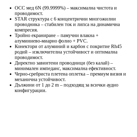
OCC мед 6N (99.9999%) – максимална чистота и
проводимост.
STAR структура с 6 концентрични многожилни
проводника – стабилен ток и липса на динамична
компресия.
Тройно екраниране – памучни влакна +
алуминиево‑миарно фолио + PVC.
Конектори от алуминий и карбон с покритие Rh45
родий – изключителна устойчивост и оптимална
проводимост.
Директно завинтени проводници (без калай) –
минимален импеданс, максимална ефективност.
Черно‑сребриста плетена оплетка – премиум визия и
механична устойчивост.
Дължини от 1 до 2 m – подходящ за всички аудио
конфигурации.