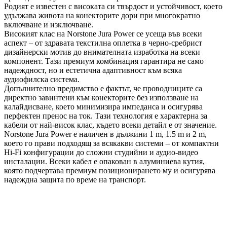
Родият е известен с високата си твърдост и устойчивост, което
удължава живота на конекторите дори при многократно
включване и изключване.
Високият клас на Norstone Jura Power се усеща във всеки
аспект – от здравата текстилна оплетка в черно‑сребрист
дизайнерски мотив до внимателната изработка на всеки
компонент. Тази премиум комбинация гарантира не само
надеждност, но и естетична адаптивност към всяка
аудиофилска система.
Допълнително предимство е фактът, че проводниците са
директно завинтени към конекторите без използване на
калайдисване, което минимизира импеданса и осигурява
перфектен пренос на ток. Тази технология е характерна за
кабели от най-висок клас, където всеки детайл е от значение.
Norstone Jura Power е наличен в дължини 1 m, 1.5 m и 2 m,
което го прави подходящ за всякакви системи – от компактни
Hi‑Fi конфигурации до сложни студийни и аудио‑видео
инсталации. Всеки кабел е опакован в алуминиева кутия,
която подчертава премиум позиционирането му и осигурява
надеждна защита по време на транспорт.