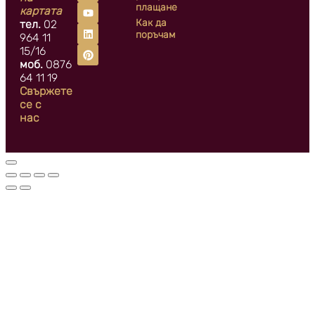
плащане
картата
Как да
тел.
02
поръчам
964 11
15/16
моб.
0876
64 11 19
Свържете
се с
нас