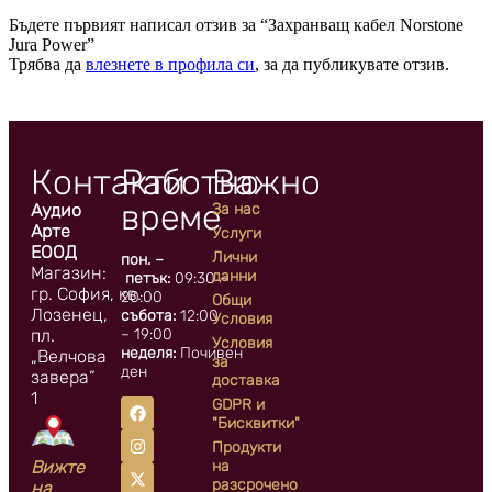
Бъдете първият написал отзив за “Захранващ кабел Norstone
Jura Power”
Трябва да
влезнете в профила си
, за да публикувате отзив.
Контакти
Работно
Важно
време
Аудио
За нас
Арте
Услуги
ЕООД
Лични
пон. –
Магазин:
данни
петък:
09:30 –
гр. София, кв.
20:00
Общи
Лозенец,
събота:
12:00
Условия
пл.
– 19:00
Условия
неделя:
Почивен
„Велчова
за
ден
завера”
доставка
1
GDPR и
"Бисквитки"
Продукти
Вижте
на
разсрочено
на