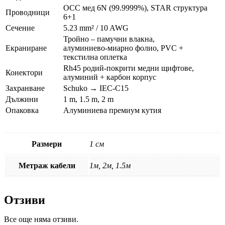
OCC мед 6N (99.9999%), STAR структура
Проводници
6+1
Сечение
5.23 mm² / 10 AWG
Тройно – памучни влакна,
Екраниране
алуминиево‑миарно фолио, PVC +
текстилна оплетка
Rh45 родий‑покрити медни щифтове,
Конектори
алуминий + карбон корпус
Захранване
Schuko → IEC‑C15
Дължини
1 m, 1.5 m, 2 m
Опаковка
Алуминиева премиум кутия
Размери
1 см
Метраж кабели
1м, 2м, 1.5м
Отзиви
Все още няма отзиви.