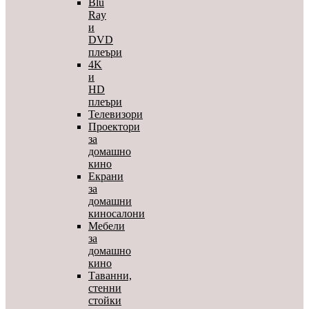
Blu
Ray
и
DVD
плеъри
4K
и
HD
плеъри
Телевизори
Проектори
за
домашно
кино
Екрани
за
домашни
киносалони
Мебели
за
домашно
кино
Таванни,
стенни
стойки