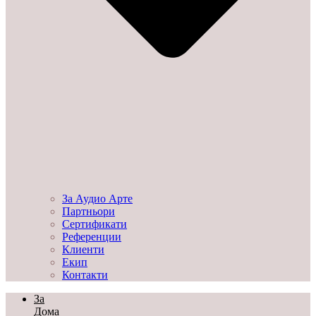
За Аудио Арте
Партньори
Сертификати
Референции
Клиенти
Екип
Контакти
За
Дома