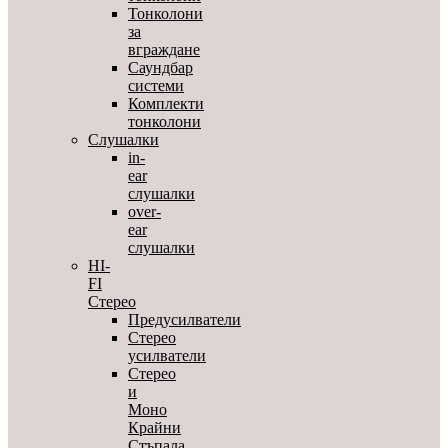
Тонколони
за
вграждане
Саундбар
системи
Комплекти
тонколони
Слушалки
in-
ear
слушалки
over-
ear
слушалки
HI-
FI
Стерео
Предусилватели
Стерео
усилватели
Стерео
и
Моно
Крайни
Стъпала