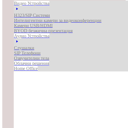
Видео Устройства
H323/SIP Системи
Интелигентни камери за видеоконференции
Камери USB/HDMI
BYOD безжична презентация
Аудио Устройства
Слушалки
SIP Телефони
Озвучителни тела
Облачни решения
Home Office