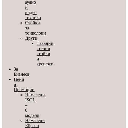
аудио
и
видео
техника
Стойки
за
тонколони
Други
Таванни,
стенни
стойки
и
крепежи
За
Бизнеса
Цени
и
Промоции
Намалени
ISOL
–
8
модели
Намалени
Elipson