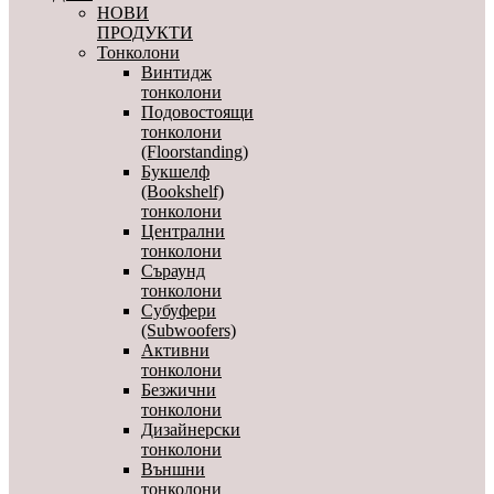
НОВИ
ПРОДУКТИ
Тонколони
Винтидж
тонколони
Подовостоящи
тонколони
(Floorstanding)
Букшелф
(Bookshelf)
тонколони
Централни
тонколони
Съраунд
тонколони
Субуфери
(Subwoofers)
Активни
тонколони
Безжични
тонколони
Дизайнерски
тонколони
Външни
тонколони