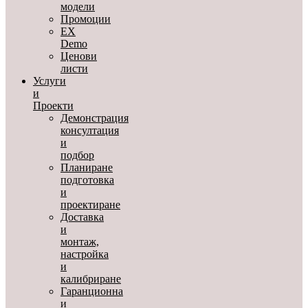
модели
Промоции
EX
Demo
Ценови
листи
Услуги
и
Проекти
Демонстрация
консултация
и
подбор
Планиране
подготовка
и
проектиране
Доставка
и
монтаж,
настройка
и
калибриране
Гаранционна
и