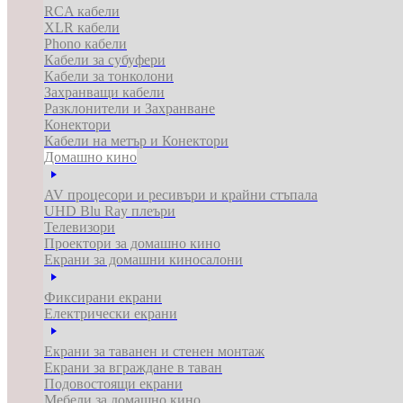
RCA кабели
XLR кабели
Phono кабели
Кабели за субуфери
Кабели за тонколони
Захранващи кабели
Разклонители и Захранване
Конектори
Кабели на метър и Конектори
Домашно кино
AV процесори и ресивъри и крайни стъпала
UHD Blu Ray плеъри
Телевизори
Проектори за домашно кино
Екрани за домашни киносалони
Фиксирани екрани
Електрически екрани
Екрани за таванен и стенен монтаж
Екрани за вграждане в таван
Подовостоящи екрани
Мебели за домашно кино