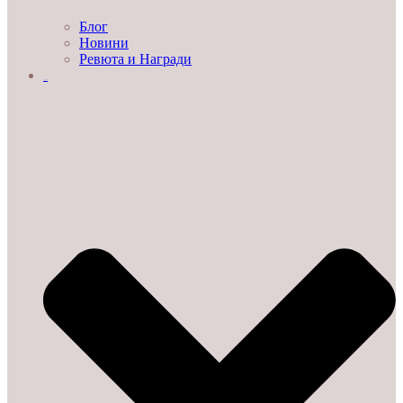
Блог
Новини
Ревюта и Награди
ЗА НАС