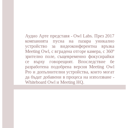
Аудио Арте представя - Owl Labs. През 2017
компанията пусна на пазара уникално
устройство за видеоконферентна връзка
Meeting Owl, с вградена отгоре камера, с 360º
зрително поле, същевременно фокусирайки
се върху говорещият. Впоследствие бе
разработена подобрена версия Meeting Owl
Pro и допълнителни устройства, които могат
да бъдат добавени в процеса на използване -
Whiteboard Owl и Meeting HQ.