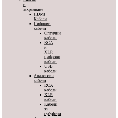
и
захранване
HDMI
Кабели
Цифрови
кабели
Оптични
кабели
RCA
и
XLR
цифрови
кабели
USB
кабели
Аналогови
кабели
RCA
кабели
XLR
кабели
Кабели
за
субуфери