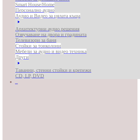
Smart House/Home
Персонално аудио
Аудио и Видео за цялата къща
Архитектурни аудио решения
Озвучаване на двора и градината
Телевизори за баня
Стойки за тонколони
Мебели за аудио и видео техника
Други
Таванни, стенни стойки и крепежи
CD, LP, DVD
ЗА БИЗНЕСА