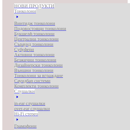
НОВИ ПРОДУКТИ
Тонколони
Винтидж тонколони
Подовостоящи тонколони
Букшелф тонколони
Централни тонколони
Съраунд тонколони
Субуфери
Активни тонколони
Безжични тонколони
Дизайнерски тонколони
Външни тонколони
Тонколони за вграждане
Саундбар системи
Комплекти тонколони
Слушалки
in-ear слушалки
over-ear слушалки
Hi-Fi стерео
Грамофони