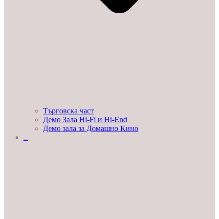
Търговска част
Демо Зала Hi-Fi и Hi-End
Демо зала за Домашно Кино
ЛЮБОПИТНО