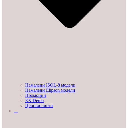
Намалени ISOL-8 модели
Намалени Elipson модели
Промоции
EX Demo
Ценови листи
УСЛУГИ И ПРОЕКТИ