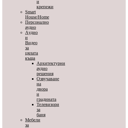
и
крепежи
Smart
House/Home
Персонално
аудио
Aудио
и
Видео
за
цялата
къща
Архитектурни
аудио
решения
Озвучаване
на
двора
и
градината
Телевизори
за
баня
Мебели
за