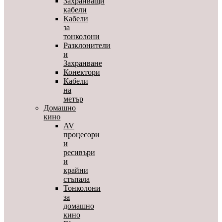
Захранващи
кабели
Кабели
за
тонколони
Разклонители
и
Захранване
Конектори
Кабели
на
метър
Домашно
кино
AV
процесори
и
ресивъри
и
крайни
стъпала
Тонколони
за
домашно
кино