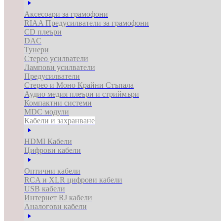
Аксесоари за грамофони
RIAA Предусилватели за грамофони
CD плеъри
DAC
Тунери
Стерео усилватели
Лампови усилватели
Предусилватели
Стерео и Моно Крайни Стъпала
Аудио медия плеъри и стриймъри
Компактни системи
MDC модули
Кабели и захранване
HDMI Кабели
Цифрови кабели
Оптични кабели
RCA и XLR цифрови кабели
USB кабели
Интернет RJ кабели
Аналогови кабели