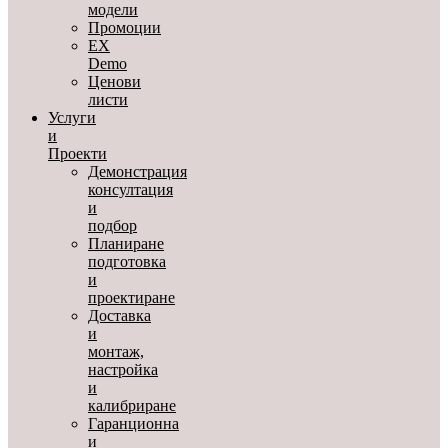
модели
Промоции
EX
Demo
Ценови
листи
Услуги
и
Проекти
Демонстрация
консултация
и
подбор
Планиране
подготовка
и
проектиране
Доставка
и
монтаж,
настройка
и
калибриране
Гаранционна
и