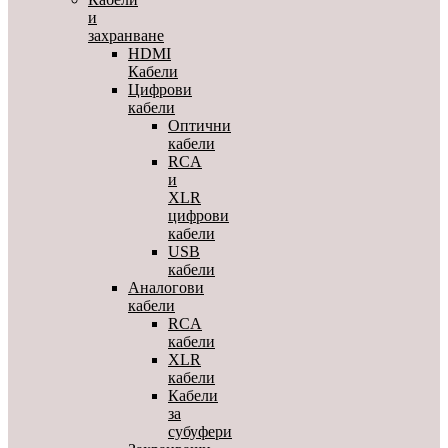
и
захранване
HDMI
Кабели
Цифрови
кабели
Оптични
кабели
RCA
и
XLR
цифрови
кабели
USB
кабели
Аналогови
кабели
RCA
кабели
XLR
кабели
Кабели
за
субуфери