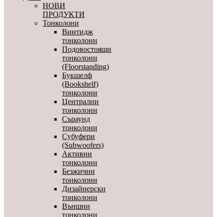
НОВИ
ПРОДУКТИ
Тонколони
Винтидж
тонколони
Подовостоящи
тонколони
(Floorstanding)
Букшелф
(Bookshelf)
тонколони
Централни
тонколони
Съраунд
тонколони
Субуфери
(Subwoofers)
Активни
тонколони
Безжични
тонколони
Дизайнерски
тонколони
Външни
тонколони