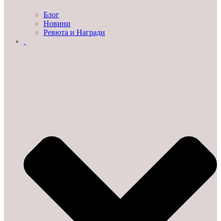
Блог
Новини
Ревюта и Награди
ЗА НАС