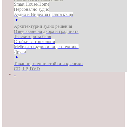
Smart House/Home
Персонално аудио
Аудио и Видео за цялата къща
Архитектурни аудио решения
Озвучаване на двора и градината
Телевизори за баня
Стойки за тонколони
Мебели за аудио и видео техника
Други
Таванни, стенни стойки и крепежи
CD, LP, DVD
ЗА БИЗНЕСА