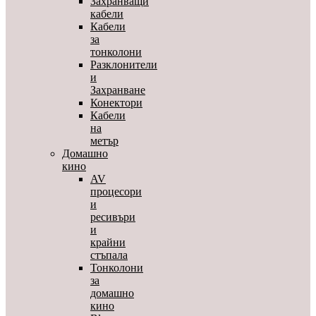
Захранващи
кабели
Кабели
за
тонколони
Разклонители
и
Захранване
Конектори
Кабели
на
метър
Домашно
кино
AV
процесори
и
ресивъри
и
крайни
стъпала
Тонколони
за
домашно
кино