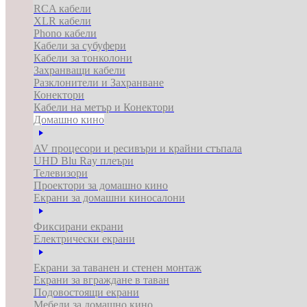
RCA кабели
XLR кабели
Phono кабели
Кабели за субуфери
Кабели за тонколони
Захранващи кабели
Разклонители и Захранване
Конектори
Кабели на метър и Конектори
Домашно кино
AV процесори и ресивъри и крайни стъпала
UHD Blu Ray плеъри
Телевизори
Проектори за домашно кино
Екрани за домашни киносалони
Фиксирани екрани
Електрически екрани
Екрани за таванен и стенен монтаж
Екрани за вграждане в таван
Подовостоящи екрани
Мебели за домашно кино