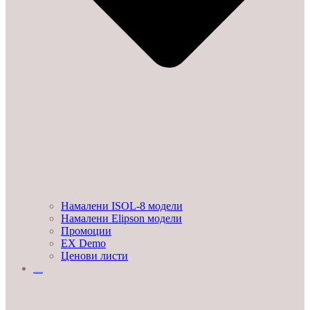
Намалени ISOL-8 модели
Намалени Elipson модели
Промоции
EX Demo
Ценови листи
УСЛУГИ И ПРОЕКТИ