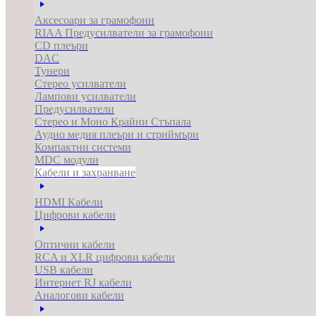
Аксесоари за грамофони
RIAA Предусилватели за грамофони
CD плеъри
DAC
Тунери
Стерео усилватели
Лампови усилватели
Предусилватели
Стерео и Моно Крайни Стъпала
Аудио медия плеъри и стриймъри
Компактни системи
MDC модули
Кабели и захранване
HDMI Кабели
Цифрови кабели
Оптични кабели
RCA и XLR цифрови кабели
USB кабели
Интернет RJ кабели
Аналогови кабели