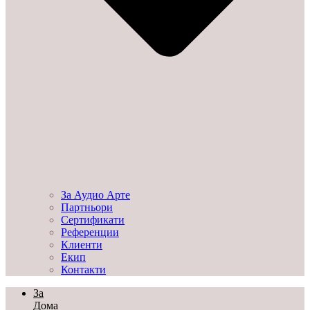
За Аудио Арте
Партньори
Сертификати
Референции
Клиенти
Екип
Контакти
За
Дома