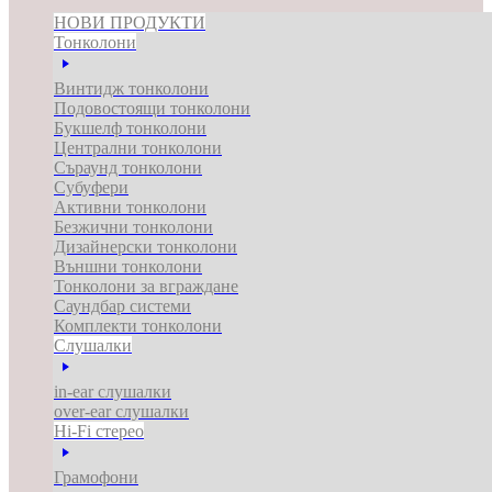
НОВИ ПРОДУКТИ
Тонколони
Винтидж тонколони
Подовостоящи тонколони
Букшелф тонколони
Централни тонколони
Съраунд тонколони
Субуфери
Активни тонколони
Безжични тонколони
Дизайнерски тонколони
Външни тонколони
Тонколони за вграждане
Саундбар системи
Комплекти тонколони
Слушалки
in-ear слушалки
over-ear слушалки
Hi-Fi стерео
Грамофони