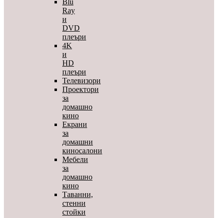
Blu
Ray
и
DVD
плеъри
4K
и
HD
плеъри
Телевизори
Проектори
за
домашно
кино
Екрани
за
домашни
киносалони
Мебели
за
домашно
кино
Таванни,
стенни
стойки