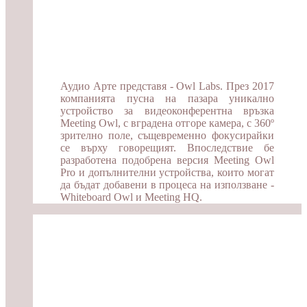
Аудио Арте представя - Owl Labs. През 2017
компанията пусна на пазара уникално
устройство за видеоконферентна връзка
Meeting Owl, с вградена отгоре камера, с 360º
зрително поле, същевременно фокусирайки
се върху говорещият. Впоследствие бе
разработена подобрена версия Meeting Owl
Pro и допълнителни устройства, които могат
да бъдат добавени в процеса на използване -
Whiteboard Owl и Meeting HQ.