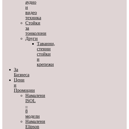
аудио
и
видео
техника
Стойки
за
тонколони
Други
Таванни,
стенни
стойки
и
крепежи
За
Бизнеса
Цени
и
Промоции
Намалени
ISOL
–
8
модели
Намалени
Elipson