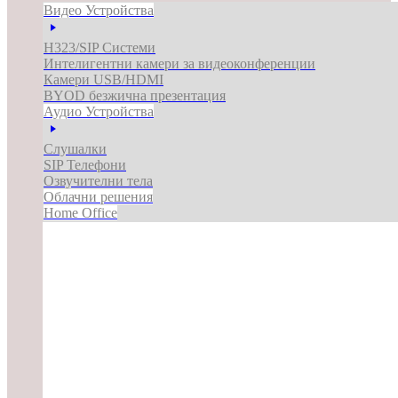
Видео Устройства
H323/SIP Системи
Интелигентни камери за видеоконференции
Камери USB/HDMI
BYOD безжична презентация
Аудио Устройства
Слушалки
SIP Телефони
Озвучителни тела
Облачни решения
Home Office