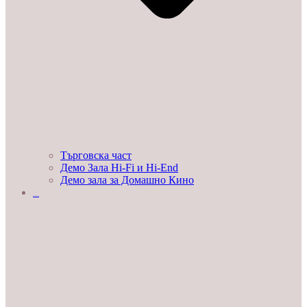
Търговска част
Демо Зала Hi-Fi и Hi-End
Демо зала за Домашно Кино
ЛЮБОПИТНО