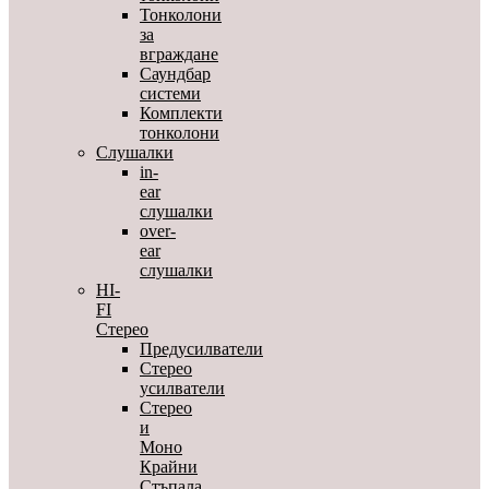
Тонколони
за
вграждане
Саундбар
системи
Комплекти
тонколони
Слушалки
in-
ear
слушалки
over-
ear
слушалки
HI-
FI
Стерео
Предусилватели
Стерео
усилватели
Стерео
и
Моно
Крайни
Стъпала