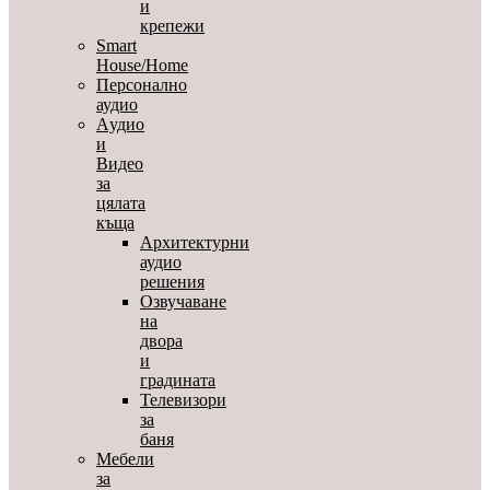
и
крепежи
Smart
House/Home
Персонално
аудио
Aудио
и
Видео
за
цялата
къща
Архитектурни
аудио
решения
Озвучаване
на
двора
и
градината
Телевизори
за
баня
Мебели
за