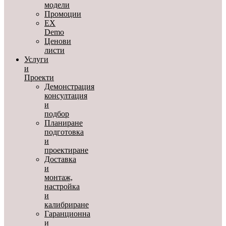
модели
Промоции
EX
Demo
Ценови
листи
Услуги
и
Проекти
Демонстрация
консултация
и
подбор
Планиране
подготовка
и
проектиране
Доставка
и
монтаж,
настройка
и
калибриране
Гаранционна
и