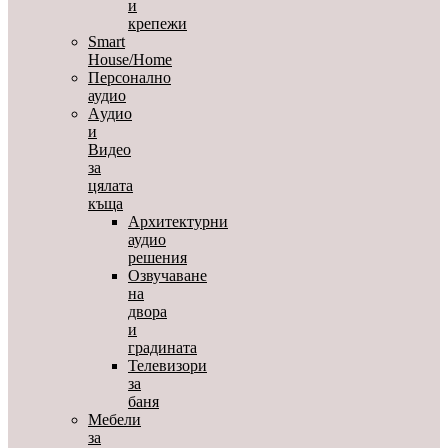
и
крепежи
Smart
House/Home
Персонално
аудио
Aудио
и
Видео
за
цялата
къща
Архитектурни
аудио
решения
Озвучаване
на
двора
и
градината
Телевизори
за
баня
Мебели
за