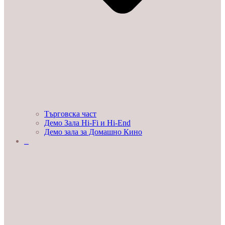
Търговска част
Демо Зала Hi-Fi и Hi-End
Демо зала за Домашно Кино
ЛЮБОПИТНО