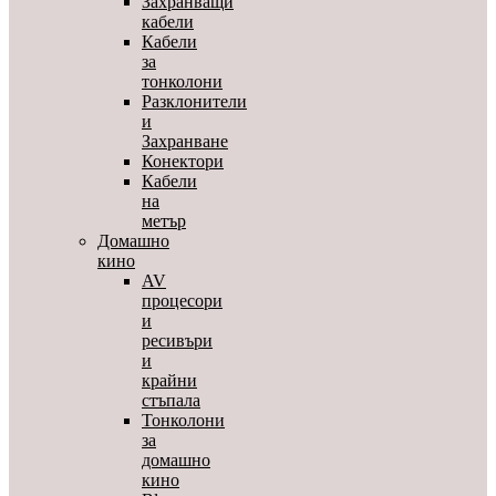
Захранващи
кабели
Кабели
за
тонколони
Разклонители
и
Захранване
Конектори
Кабели
на
метър
Домашно
кино
AV
процесори
и
ресивъри
и
крайни
стъпала
Тонколони
за
домашно
кино