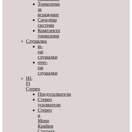
Тонколони
за
вграждане
Саундбар
системи
Комплекти
тонколони
Слушалки
in-
ear
слушалки
over-
ear
слушалки
HI-
FI
Стерео
Предусилватели
Стерео
усилватели
Стерео
и
Моно
Крайни
Стъпала