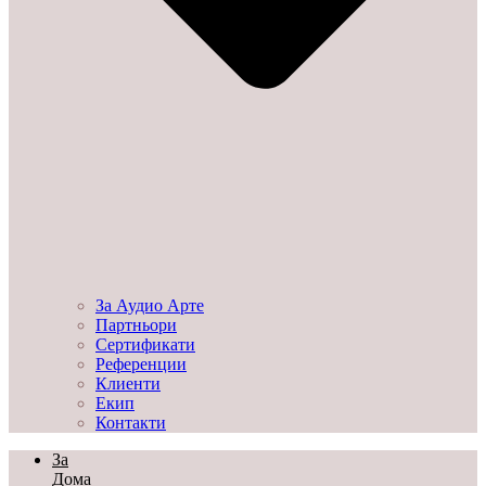
За Аудио Арте
Партньори
Сертификати
Референции
Клиенти
Екип
Контакти
За
Дома