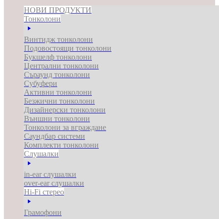
НОВИ ПРОДУКТИ
Тонколони
Винтидж тонколони
Подовостоящи тонколони
Букшелф тонколони
Централни тонколони
Съраунд тонколони
Субуфери
Активни тонколони
Безжични тонколони
Дизайнерски тонколони
Външни тонколони
Тонколони за вграждане
Саундбар системи
Комплекти тонколони
Слушалки
in-ear слушалки
over-ear слушалки
Hi-Fi стерео
Грамофони