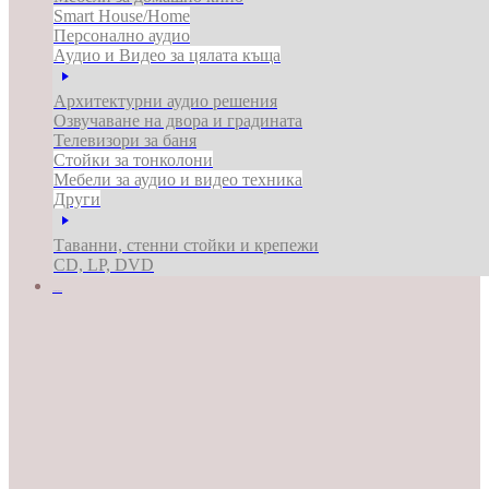
Smart House/Home
Персонално аудио
Аудио и Видео за цялата къща
Архитектурни аудио решения
Озвучаване на двора и градината
Телевизори за баня
Стойки за тонколони
Мебели за аудио и видео техника
Други
Таванни, стенни стойки и крепежи
CD, LP, DVD
ЗА БИЗНЕСА