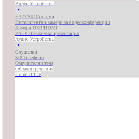
Видео Устройства
H323/SIP Системи
Интелигентни камери за видеоконференции
Камери USB/HDMI
BYOD безжична презентация
Аудио Устройства
Слушалки
SIP Телефони
Озвучителни тела
Облачни решения
Home Office