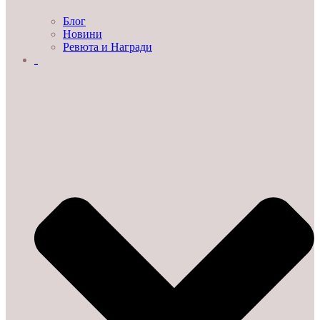
Блог
Новини
Ревюта и Награди
ЗА НАС