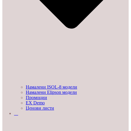
Намалени ISOL-8 модели
Намалени Elipson модели
Промоции
EX Demo
Ценови листи
УСЛУГИ И ПРОЕКТИ