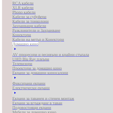
RCA кабели
XLR кабели
Phono кабели
Кабели за субуфери
Кабели за тонколони
Захранващи кабели
Разклонители и Захранване
Конектори
Кабели на метър и Конектори
Домашно кино
AV процесори и ресивъри и крайни стъпала
UHD Blu Ray плеъри
Телевизори
Проектори за домашно кино
Екрани за домашни киносалони
Фиксирани екрани
Електрически екрани
Екрани за таванен и стенен монтаж
Екрани за вграждане в таван
Подовостоящи екрани
Мебели за домашно кино