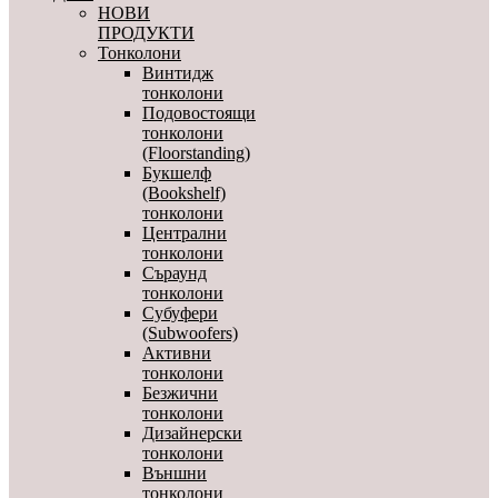
НОВИ
ПРОДУКТИ
Тонколони
Винтидж
тонколони
Подовостоящи
тонколони
(Floorstanding)
Букшелф
(Bookshelf)
тонколони
Централни
тонколони
Съраунд
тонколони
Субуфери
(Subwoofers)
Активни
тонколони
Безжични
тонколони
Дизайнерски
тонколони
Външни
тонколони