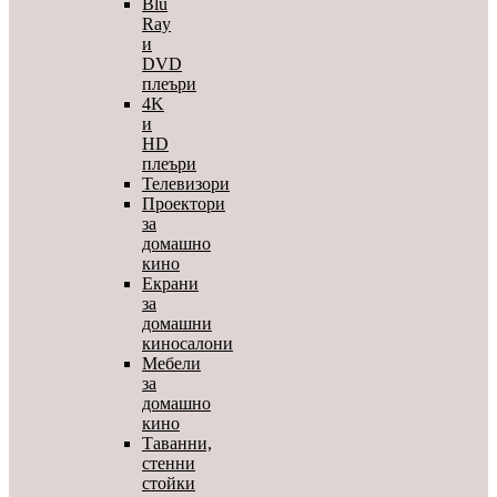
Blu
Ray
и
DVD
плеъри
4K
и
HD
плеъри
Телевизори
Проектори
за
домашно
кино
Екрани
за
домашни
киносалони
Мебели
за
домашно
кино
Таванни,
стенни
стойки