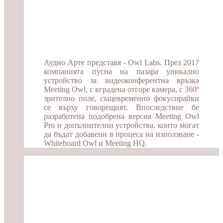
Аудио Арте представя - Owl Labs. През 2017
компанията пусна на пазара уникално
устройство за видеоконферентна връзка
Meeting Owl, с вградена отгоре камера, с 360º
зрително поле, същевременно фокусирайки
се върху говорещият. Впоследствие бе
разработена подобрена версия Meeting Owl
Pro и допълнителни устройства, които могат
да бъдат добавени в процеса на използване -
Whiteboard Owl и Meeting HQ.