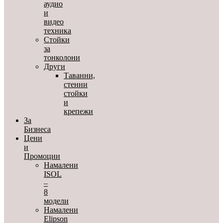
аудио
и
видео
техника
Стойки
за
тонколони
Други
Таванни,
стенни
стойки
и
крепежи
За
Бизнеса
Цени
и
Промоции
Намалени
ISOL
–
8
модели
Намалени
Elipson