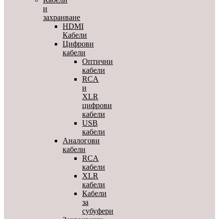
и
захранване
HDMI
Кабели
Цифрови
кабели
Оптични
кабели
RCA
и
XLR
цифрови
кабели
USB
кабели
Аналогови
кабели
RCA
кабели
XLR
кабели
Кабели
за
субуфери