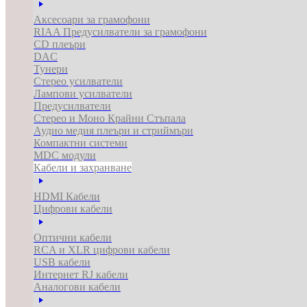
Аксесоари за грамофони
RIAA Предусилватели за грамофони
CD плеъри
DAC
Тунери
Стерео усилватели
Лампови усилватели
Предусилватели
Стерео и Моно Крайни Стъпала
Аудио медия плеъри и стриймъри
Компактни системи
MDC модули
Кабели и захранване
HDMI Кабели
Цифрови кабели
Оптични кабели
RCA и XLR цифрови кабели
USB кабели
Интернет RJ кабели
Аналогови кабели