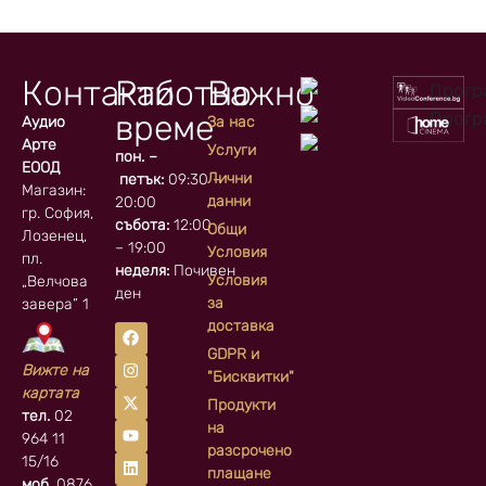
Контакти
Работно
Важно
време
Аудио
За нас
Арте
Услуги
пон. –
ЕООД
Лични
петък:
09:30 –
Магазин:
данни
20:00
гр. София, кв.
събота:
12:00
Общи
Лозенец,
– 19:00
Условия
пл.
неделя:
Почивен
Условия
„Велчова
ден
за
завера” 1
доставка
GDPR и
Вижте на
"Бисквитки"
картата
Продукти
тел.
02
на
964 11
разсрочено
15/16
плащане
моб.
0876