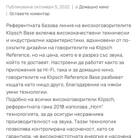
Публикувана
октомври 5, 2022
в
Домашно кино
Оставете коментар
Референтната базова линия на високоговорителите
Klipsch Base включва висококачествени технически
и индустриални характеристики, вдъхновени от по-
скъпите дизайни на говорителите на Klipsch
Reference, но на цена, която е в разрез със звука,
който те доставят. Настроени да работят както за
приложения за Hi-Fi, така и за домашно кино,
говорителите на Klipsch Reference Base разбиват
къщата като нищо друго, благодарение на някои
умни технологии.
Подобно на всички високоговорители Klipsch,
референтната гама 2018 използва „Horn“
технологията, за да осигури несравнима
производителност на звука. Таззи технология
позволява контролирана насоченост, като се
гарантира, че високочестотната енергия е насочена