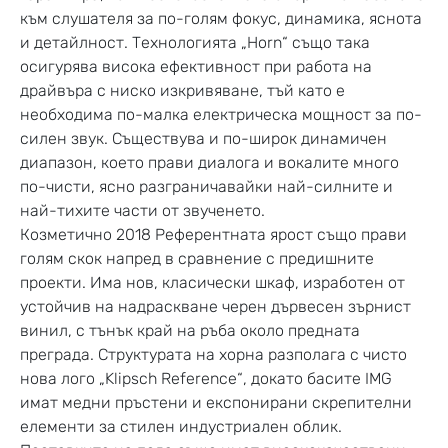
към слушателя за по-голям фокус, динамика, яснота
и детайлност. Технологията „Horn“ също така
осигурява висока ефективност при работа на
драйвъра с ниско изкривяване, тъй като е
необходима по-малка електрическа мощност за по-
силен звук. Съществува и по-широк динамичен
диапазон, което прави диалога и вокалите много
по-чисти, ясно разграничавайки най-силните и
най-тихите части от звученето.
Козметично 2018 Референтната ярост също прави
голям скок напред в сравнение с предишните
проекти. Има нов, класически шкаф, изработен от
устойчив на надраскване черен дървесен зърнист
винил, с тънък край на ръба около предната
преграда. Структурата на хорна разполага с чисто
нова лого „Klipsch Reference“, докато басите IMG
имат медни пръстени и експонирани скрепителни
елементи за стилен индустриален облик.