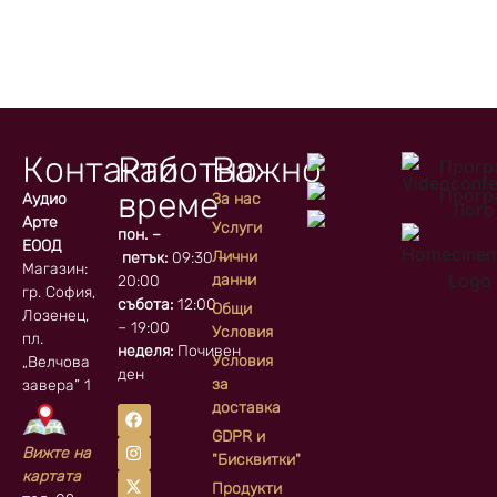
Контакти
Работно
Важно
време
Аудио
За нас
Арте
Услуги
пон. –
ЕООД
Лични
петък:
09:30 –
Магазин:
данни
20:00
гр. София, кв.
събота:
12:00
Общи
Лозенец,
– 19:00
Условия
пл.
неделя:
Почивен
Условия
„Велчова
ден
за
завера” 1
доставка
GDPR и
Вижте на
"Бисквитки"
картата
Продукти