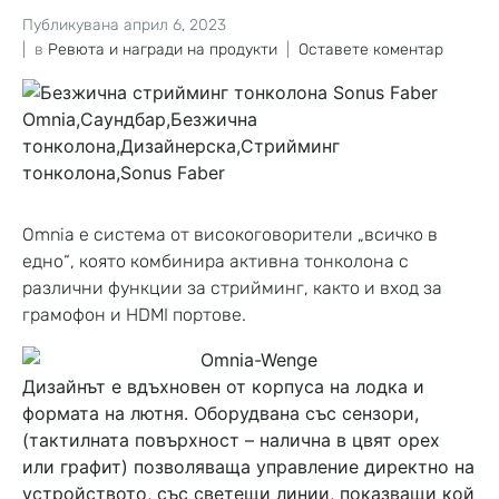
Публикувана
април 6, 2023
в
Ревюта и награди на продукти
Оставете коментар
Omnia
е система от високоговорители „всичко в
едно“, която комбинира активна тонколона с
различни функции за стрийминг, както и вход за
грамофон и HDMI портове.
Дизайнът е вдъхновен от корпуса на лодка и
формата на лютня. Оборудвана със сензори,
(тактилната повърхност – налична в цвят орех
или графит) позволяваща управление директно на
устройството, със светещи линии, показващи кой