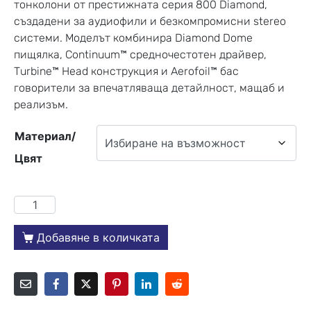
тонколони от престижната серия 800 Diamond,
създадени за аудиофили и безкомпромисни stereo
системи. Моделът комбинира Diamond Dome
пищялка, Continuum™ средночестотен драйвер,
Turbine™ Head конструкция и Aerofoil™ бас
говорители за впечатляваща детайлност, мащаб и
реализъм.
Материал/
Цвят
Добавяне в количката