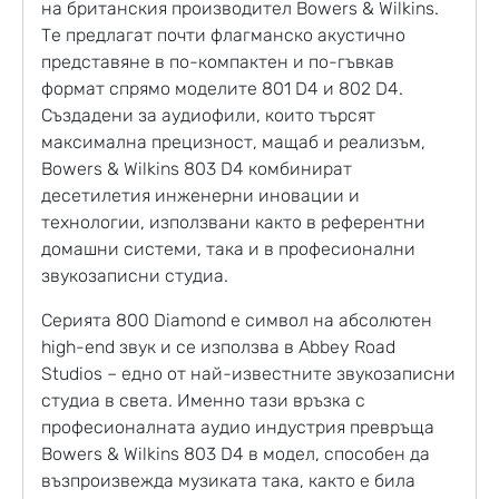
на британския производител Bowers & Wilkins.
Те предлагат почти флагманско акустично
представяне в по-компактен и по-гъвкав
формат спрямо моделите 801 D4 и 802 D4.
Създадени за аудиофили, които търсят
максимална прецизност, мащаб и реализъм,
Bowers & Wilkins 803 D4 комбинират
десетилетия инженерни иновации и
технологии, използвани както в референтни
домашни системи, така и в професионални
звукозаписни студиа.
Серията 800 Diamond е символ на абсолютен
high-end звук и се използва в Abbey Road
Studios – едно от най-известните звукозаписни
студиа в света. Именно тази връзка с
професионалната аудио индустрия превръща
Bowers & Wilkins 803 D4 в модел, способен да
възпроизвежда музиката така, както е била