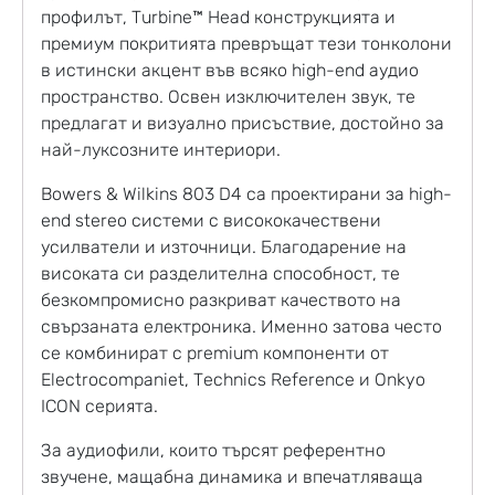
профилът, Turbine™ Head конструкцията и
премиум покритията превръщат тези тонколони
в истински акцент във всяко high-end аудио
пространство. Освен изключителен звук, те
предлагат и визуално присъствие, достойно за
най-луксозните интериори.
Bowers & Wilkins 803 D4 са проектирани за high-
end stereo системи с висококачествени
усилватели и източници. Благодарение на
високата си разделителна способност, те
безкомпромисно разкриват качеството на
свързаната електроника. Именно затова често
се комбинират с premium компоненти от
Electrocompaniet, Technics Reference и Onkyo
ICON серията.
За аудиофили, които търсят референтно
звучене, мащабна динамика и впечатляваща