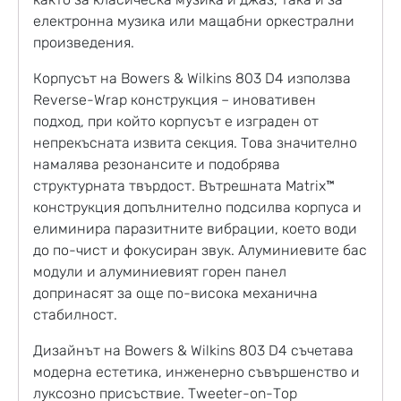
електронна музика или мащабни оркестрални
произведения.
Корпусът на Bowers & Wilkins 803 D4 използва
Reverse-Wrap конструкция – иновативен
подход, при който корпусът е изграден от
непрекъсната извита секция. Това значително
намалява резонансите и подобрява
структурната твърдост. Вътрешната Matrix™
конструкция допълнително подсилва корпуса и
елиминира паразитните вибрации, което води
до по-чист и фокусиран звук. Алуминиевите бас
модули и алуминиевият горен панел
допринасят за още по-висока механична
стабилност.
Дизайнът на Bowers & Wilkins 803 D4 съчетава
модерна естетика, инженерно съвършенство и
луксозно присъствие. Tweeter-on-Top