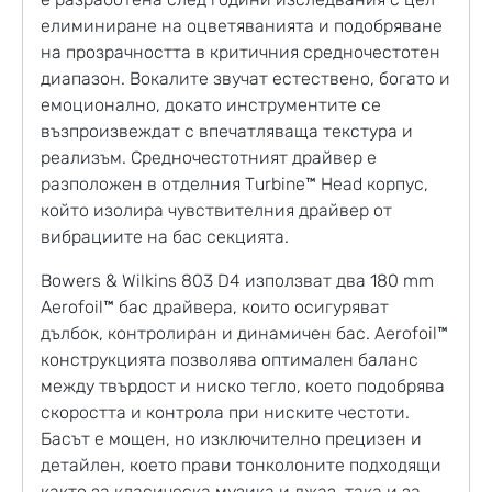
елиминиране на оцветяванията и подобряване
на прозрачността в критичния средночестотен
диапазон. Вокалите звучат естествено, богато и
емоционално, докато инструментите се
възпроизвеждат с впечатляваща текстура и
реализъм. Средночестотният драйвер е
разположен в отделния Turbine™ Head корпус,
който изолира чувствителния драйвер от
вибрациите на бас секцията.
Bowers & Wilkins 803 D4 използват два 180 mm
Aerofoil™ бас драйвера, които осигуряват
дълбок, контролиран и динамичен бас. Aerofoil™
конструкцията позволява оптимален баланс
между твърдост и ниско тегло, което подобрява
скоростта и контрола при ниските честоти.
Басът е мощен, но изключително прецизен и
детайлен, което прави тонколоните подходящи
както за класическа музика и джаз, така и за