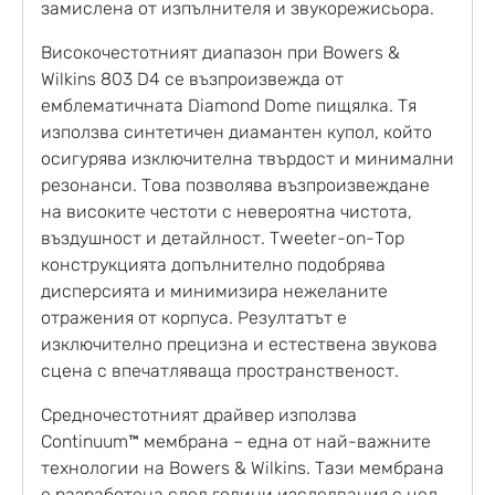
замислена от изпълнителя и звукорежисьора.
Високочестотният диапазон при Bowers &
Wilkins 803 D4 се възпроизвежда от
емблематичната Diamond Dome пищялка. Тя
използва синтетичен диамантен купол, който
осигурява изключителна твърдост и минимални
резонанси. Това позволява възпроизвеждане
на високите честоти с невероятна чистота,
въздушност и детайлност. Tweeter-on-Top
конструкцията допълнително подобрява
дисперсията и минимизира нежеланите
отражения от корпуса. Резултатът е
изключително прецизна и естествена звукова
сцена с впечатляваща пространственост.
Средночестотният драйвер използва
Continuum™ мембрана – една от най-важните
технологии на Bowers & Wilkins. Тази мембрана
е разработена след години изследвания с цел