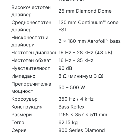
Високочестотен
25 mm Diamond Dome
драйвер
Средночестотен
130 mm Continuum™ cone
драйвер
FST
Нискочестотни
2 x 180 mm Aerofoil™ bass
драйвери
Честотен диапазон
19 Hz – 28 kHz (±3 dB)
Честотен обхват
16 Hz – 35 kHz
Чувствителност
90 dB
Импеданс
8 Ω (минимум 3 Ω)
Препоръчителна
50 – 500 W
мощност
Кросоувър
350 Hz / 4 kHz
Конструкция
Bass Reflex
Размери
1165 x 357 x 511 mm
Тегло
62.15 kg
Серия
800 Series Diamond