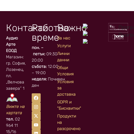
Контакти
Работно
Важно
време
Аудио
За нас
Арте
Услуги
пон. –
ЕООД
Лични
петък:
09:30 –
Магазин:
данни
20:00
гр. София, кв.
събота:
12:00
Общи
Лозенец,
– 19:00
Условия
пл.
неделя:
Почивен
Условия
„Велчова
ден
за
завера” 1
доставка
GDPR и
Вижте на
"Бисквитки"
картата
Продукти
тел.
02
на
964 11
разсрочено
15/16