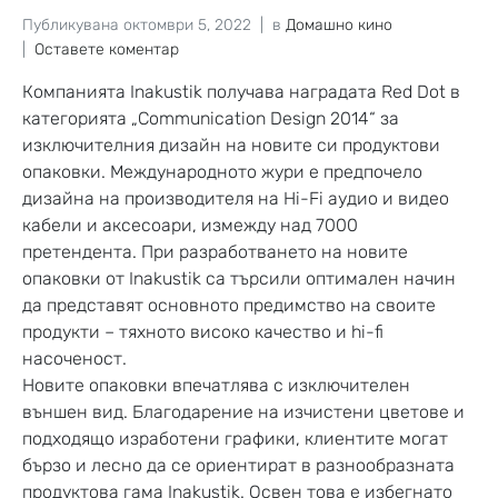
Публикувана
октомври 5, 2022
в
Домашно кино
Оставете коментар
Компанията Inakustik получава наградата Red Dot в
категорията „Communication Design 2014“ за
изключителния дизайн на новите си продуктови
опаковки. Международното жури е предпочело
дизайна на производителя на Hi-Fi аудио и видео
кабели и аксесоари, измежду над 7000
претендента. При разработването на новите
опаковки от Inakustik са търсили оптимален начин
да представят основното предимство на своите
продукти – тяхното високо качество и hi-fi
насоченост.
Новите опаковки впечатлява с изключителен
външен вид. Благодарение на изчистени цветове и
подходящо изработени графики, клиентите могат
бързо и лесно да се ориентират в разнообразната
продуктова гама Inakustik. Освен това е избегнато