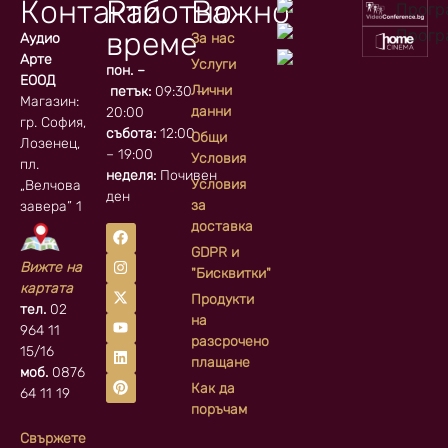
Контакти
Работно
Важно
време
Аудио
За нас
Арте
Услуги
пон. –
ЕООД
Лични
петък:
09:30 –
Магазин:
данни
20:00
гр. София, кв.
събота:
12:00
Общи
Лозенец,
– 19:00
Условия
пл.
неделя:
Почивен
Условия
„Велчова
ден
за
завера” 1
доставка
GDPR и
Вижте на
"Бисквитки"
картата
Продукти
тел.
02
на
964 11
разсрочено
15/16
плащане
моб.
0876
Как да
64 11 19
поръчам
Свържете