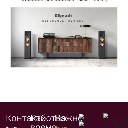
Контакти
Работно
Важно
време
Аудио
За нас