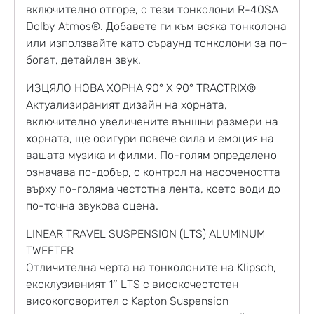
включително отгоре, с тези тонколони R-40SA
Dolby Atmos®. Добавете ги към всяка тонколона
или използвайте като съраунд тонколони за по-
богат, детайлен звук.
ИЗЦЯЛО НОВА ХОРНА 90° X 90° TRACTRIX®
Актуализираният дизайн на хорната,
включително увеличените външни размери на
хорната, ще осигури повече сила и емоция на
вашата музика и филми. По-голям определено
означава по-добър, с контрол на насочеността
върху по-голяма честотна лента, което води до
по-точна звукова сцена.
LINEAR TRAVEL SUSPENSION (LTS) ALUMINUM
TWEETER
Отличителна черта на тонколоните на Klipsch,
ексклузивният 1″ LTS с високочестотен
високоговорител с Kapton Suspension