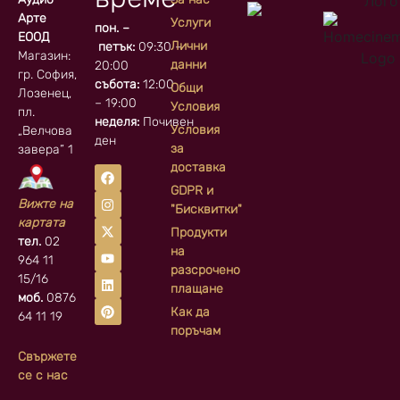
Арте
Услуги
пон. –
ЕООД
Лични
петък:
09:30 –
Магазин:
данни
20:00
гр. София, кв.
събота:
12:00
Общи
Лозенец,
– 19:00
Условия
пл.
неделя:
Почивен
Условия
„Велчова
ден
за
завера” 1
доставка
GDPR и
Вижте на
"Бисквитки"
картата
Продукти
тел.
02
на
964 11
разсрочено
15/16
плащане
моб.
0876
Как да
64 11 19
поръчам
Свържете
се с нас