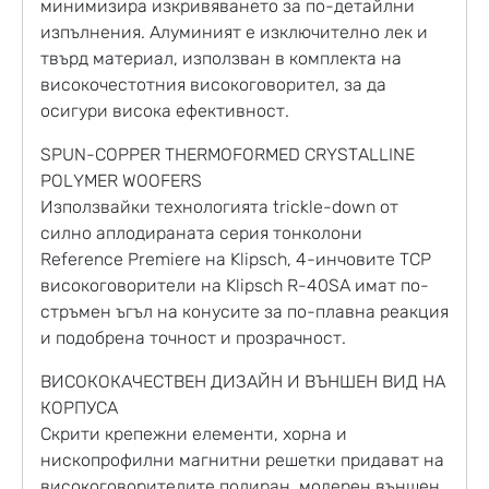
минимизира изкривяването за по-детайлни
изпълнения. Алуминият е изключително лек и
твърд материал, използван в комплекта на
високочестотния високоговорител, за да
осигури висока ефективност.
SPUN-COPPER THERMOFORMED CRYSTALLINE
POLYMER WOOFERS
Използвайки технологията trickle-down от
силно аплодираната серия тонколони
Reference Premiere на Klipsch, 4-инчовите TCP
високоговорители на Klipsch R-40SA имат по-
стръмен ъгъл на конусите за по-плавна реакция
и подобрена точност и прозрачност.
ВИСОКОКАЧЕСТВЕН ДИЗАЙН И ВЪНШЕН ВИД НА
КОРПУСА
Скрити крепежни елементи, хорна и
нископрофилни магнитни решетки придават на
високоговорителите полиран, модерен външен