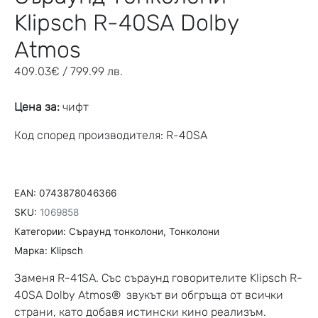
Klipsch R-40SA Dolby
Atmos
409.03
€
/ 799.99 лв.
Цена за:
чифт
Код според производителя: R-40SA
EAN:
0743878046366
SKU:
1069858
Категории:
Съраунд тонколони
,
Тонколони
Марка:
Klipsch
Заменя R-41SA. Със съраунд говорителите Klipsch R-
40SA Dolby Atmos® звукът ви обгръща от всички
страни, като добавя истински кино реализъм.