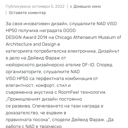
Публикувана
октомври 5, 2022
в
Домашно кино
Оставете коментар
За своя иновативен дизайн, слушалките NAD VISO
НР50 получиха наградата GOOD
DESIGN Award 2014 на Chicago Athenaeum Museum of
Architecture and Design в
категорията потребителска електроника. Дизайнът
е дело на Дейвид Фараж от
нюйоркското дизайнерско ателие DF-ID. Според
организаторите, слушалките NAD
VISO НР50 са перфектната комбинация от
елегантност, комфорт, стил и
съвременна акустика с RoomFeel технология.
„Промишленият дизайн постоянно
се развива. Спечелването на тази награда е
доказателство, че вървим в
правилната посока“, сподели Дейвид Фараж. „Да
работя с NAD е творческо