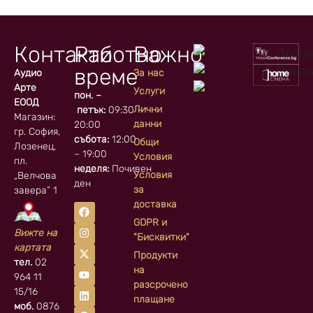
Контакти
Работно
Важно
време
Аудио
За нас
Арте
Услуги
пон. –
ЕООД
Лични
петък:
09:30 –
Магазин:
данни
20:00
гр. София, кв.
събота:
12:00
Общи
Лозенец,
– 19:00
Условия
пл.
неделя:
Почивен
Условия
„Велчова
ден
за
завера” 1
доставка
GDPR и
Вижте на
"Бисквитки"
картата
Продукти
тел.
02
на
964 11
разсрочено
15/16
плащане
моб.
0876