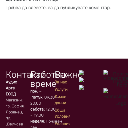
Трябва да
влезете
, за да публикувате коментар.
Контакти
Работно
Важно
време
Аудио
За нас
Арте
Услуги
пон. –
ЕООД
Лични
петък:
09:30 –
Магазин:
данни
20:00
гр. София, кв.
събота:
12:00
Общи
Лозенец,
– 19:00
Условия
пл.
неделя:
Почивен
Условия
„Велчова
ден