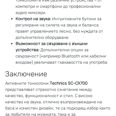
тонколоните към различни устройства – от
компютри и смартфони до професионални
аудио миксери.
Контрол на звука:
Интуитивните бутони за
регулиране на силата на звука и баланса
правят управлението лесно, без нуждата от
допълнително оборудване.
Възможност за свързване с външни
устройства:
Допълнителни опции за
свързаност (например Bluetooth или кабелни
входове) увеличават гъвкавостта на употреба.
Заключение
Активните тонколони
Technics SC-CX700
представляват страхотно съчетание между
качество, функционалност и стил. С високо
качество на звука, отлично възпроизвеждане на
баса и изчистен дизайн, те са подходящ избор както
за любители на музиката, така и за