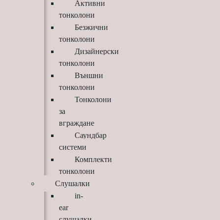
Активни
тонколони
Безжични
тонколони
Дизайнерски
тонколони
Външни
тонколони
Тонколони
за
вграждане
Саундбар
системи
Комплекти
тонколони
Слушалки
in-
ear
слушалки