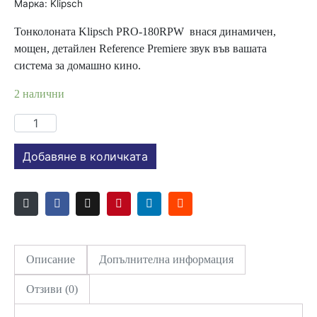
Марка:
Klipsch
Тонколоната Klipsch PRO-180RPW внася динамичен,
мощен, детайлен Reference Premiere звук във вашата
система за домашно кино.
2 налични
количество
за
Тонколона
Добавяне в количката
за
вграждане
Klipsch
PRO-
180RPW
in
Описание
Допълнителна информация
Wall
Отзиви (0)