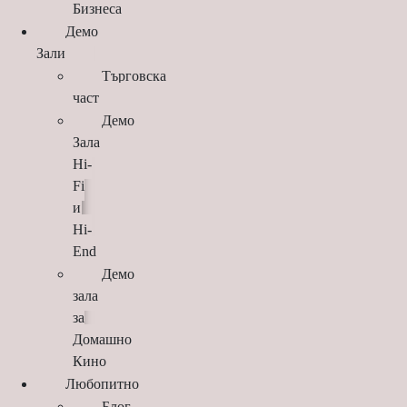
Бизнеса
Демо
Зали
Търговска
част
Демо
Зала
Hi-
Fi
и
Hi-
End
Демо
зала
за
Домашно
Кино
Любопитно
Блог