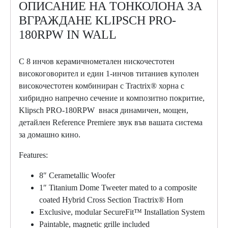
ОПИСАНИЕ НА ТОНКОЛОНА ЗА
ВГРАЖДАНЕ KLIPSCH PRO-
180RPW IN WALL
С 8 инчов керамичнометален нискочестотен
високоговорител и един 1-инчов титаниев куполен
високочестотен комбиниран с Tractrix® хорна с
хибридно напречно сечение и композитно покритие,
Klipsch PRO-180RPW внася динамичен, мощен,
детайлен Reference Premiere звук във вашата система
за домашно кино.
Features:
8″ Cerametallic Woofer
1″ Titanium Dome Tweeter mated to a composite
coated Hybrid Cross Section Tractrix® Horn
Exclusive, modular SecureFit™ Installation System
Paintable, magnetic grille included