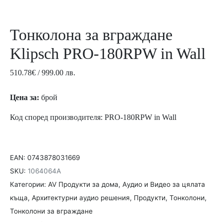
Тонколона за вграждане
Klipsch PRO-180RPW in Wall
510.78
€
/ 999.00 лв.
Цена за:
брой
Код според производителя: PRO-180RPW in Wall
EAN:
0743878031669
SKU:
1064064A
Категории:
AV Продукти за дома
,
Aудио и Видео за цялата
къща
,
Архитектурни аудио решения
,
Продукти
,
Тонколони
,
Тонколони за вграждане