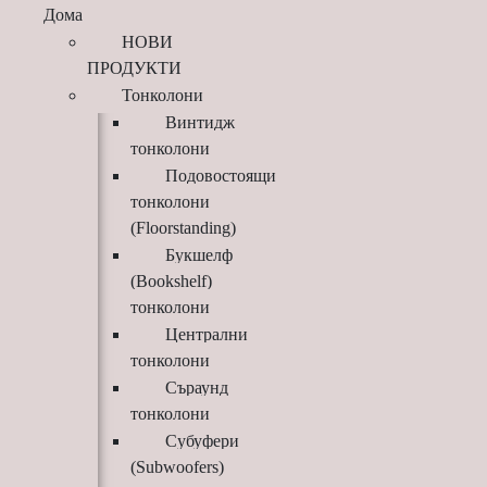
Дома
НОВИ
ПРОДУКТИ
Тонколони
Винтидж
тонколони
Подовостоящи
тонколони
(Floorstanding)
Букшелф
(Bookshelf)
тонколони
Централни
тонколони
Съраунд
тонколони
Субуфери
(Subwoofers)