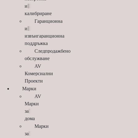
и
калибриране
Гаранционна
и
извънгаранционна
поддръжка
Следпродажбено
обслужване
AV
Комерсиални
Проекти
Марки
AV
Марки
за
дома
Марки
за