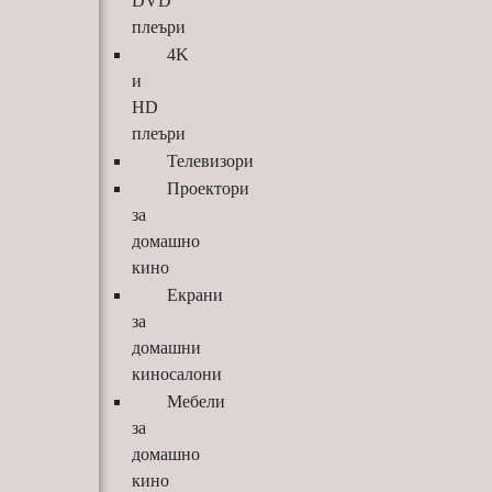
DVD
плеъри
4K
и
HD
плеъри
Телевизори
Проектори
за
домашно
кино
Екрани
за
домашни
киносалони
Мебели
за
домашно
кино