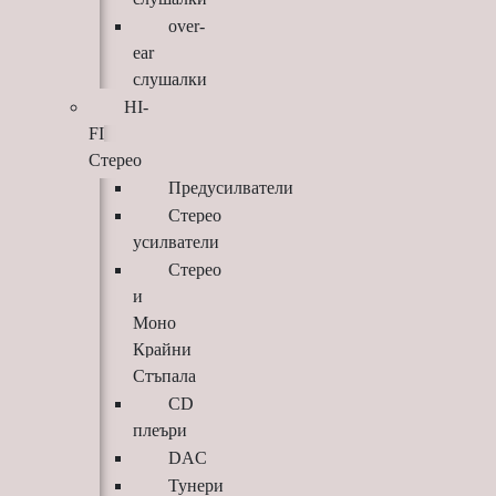
over-
ear
слушалки
HI-
FI
Стерео
Предусилватели
Стерео
усилватели
Стерео
и
Моно
Крайни
Стъпала
CD
плеъри
DAC
Тунери