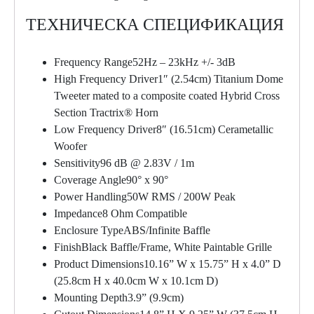
ТЕХНИЧЕСКА СПЕЦИФИКАЦИЯ
Frequency Range52Hz – 23kHz +/- 3dB
High Frequency Driver1″ (2.54cm) Titanium Dome
Tweeter mated to a composite coated Hybrid Cross
Section Tractrix® Horn
Low Frequency Driver8″ (16.51cm) Cerametallic
Woofer
Sensitivity96 dB @ 2.83V / 1m
Coverage Angle90° x 90°
Power Handling50W RMS / 200W Peak
Impedance8 Ohm Compatible
Enclosure TypeABS/Infinite Baffle
FinishBlack Baffle/Frame, White Paintable Grille
Product Dimensions10.16” W x 15.75” H x 4.0” D
(25.8cm H x 40.0cm W x 10.1cm D)
Mounting Depth3.9” (9.9cm)