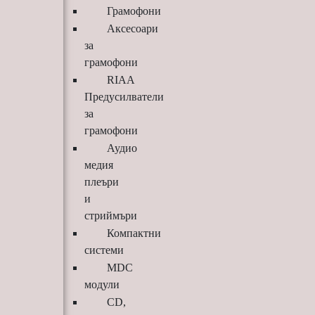
Грамофони
Аксесоари
за
грамофони
RIAA
Предусилватели
за
грамофони
Аудио
медия
плеъри
и
стриймъри
Компактни
системи
MDC
модули
CD,