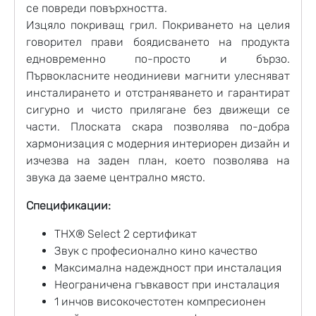
се повреди повърхността.
Изцяло покриващ грил. Покриването на целия
говорител прави боядисването на продукта
едновременно по-просто и бързо.
Първокласните неодиниеви магнити улесняват
инсталирането и отстраняването и гарантират
сигурно и чисто прилягане без движещи се
части. Плоската скара позволява по-добра
хармонизация с модерния интериорен дизайн и
изчезва на заден план, което позволява на
звука да заеме централно място.
Спецификации:
THX® Select 2 сертификат
Звук с професионално кино качество
Максимална надеждност при инсталация
Неограничена гъвкавост при инсталация
1 инчов високочестотен компресионен