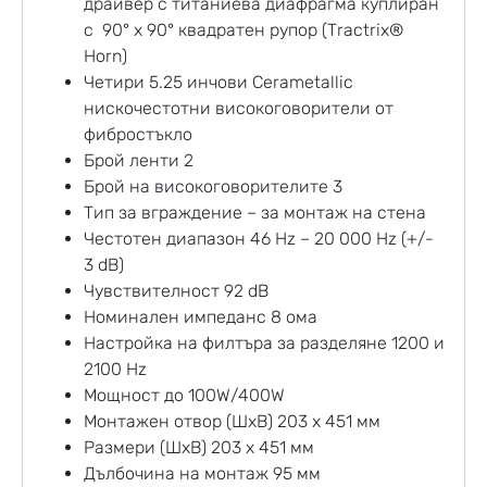
драйвер с титаниева диафрагма куплиран
с 90° x 90° квадратен рупор (Tractrix®
Horn)
Четири 5.25 инчови Cerametallic
нискочестотни високоговорители от
фибростъкло
Брой ленти 2
Брой на високоговорителите 3
Тип за вграждение – за монтаж на стена
Честотен диапазон 46 Hz – 20 000 Hz (+/-
3 dB)
Чувствителност 92 dB
Номинален импеданс 8 ома
Настройка на филтъра за разделяне 1200 и
2100 Hz
Мощност до 100W/400W
Монтажен отвор (ШхВ) 203 х 451 мм
Размери (ШхВ) 203 х 451 мм
Дълбочина на монтаж 95 мм