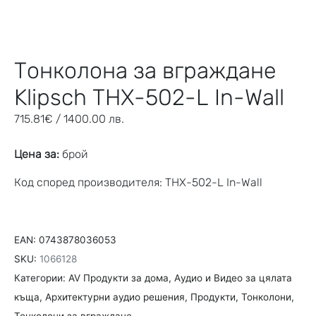
Тонколона за вграждане
Klipsch THX-502-L In-Wall
715.81
€
/ 1400.00 лв.
Цена за:
брой
Код според производителя: THX-502-L In-Wall
EAN:
0743878036053
SKU:
1066128
Категории:
AV Продукти за дома
,
Aудио и Видео за цялата
къща
,
Архитектурни аудио решения
,
Продукти
,
Тонколони
,
Тонколони за вграждане