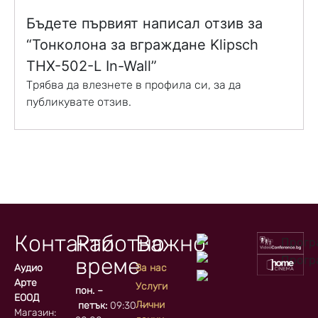
Бъдете първият написал отзив за
“Тонколона за вграждане Klipsch
THX-502-L In-Wall”
Трябва да
влезнете в профила си
, за да
публикувате отзив.
Контакти
Работно
Важно
време
Аудио
За нас
Арте
Услуги
пон. –
ЕООД
Лични
петък:
09:30 –
Магазин: