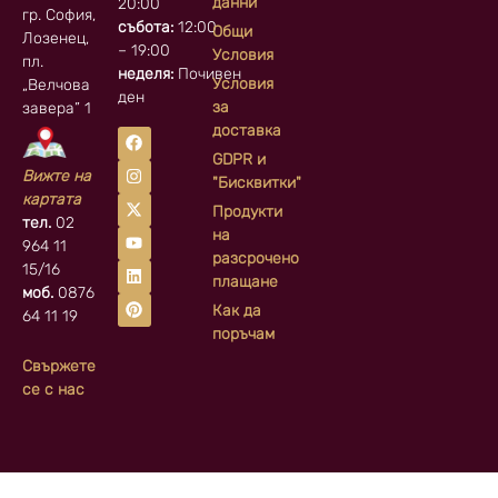
данни
20:00
гр. София, кв.
събота:
12:00
Общи
Лозенец,
– 19:00
Условия
пл.
неделя:
Почивен
Условия
„Велчова
ден
за
завера” 1
доставка
GDPR и
Вижте на
"Бисквитки"
картата
Продукти
тел.
02
на
964 11
разсрочено
15/16
плащане
моб.
0876
Как да
64 11 19
поръчам
Свържете
се с нас