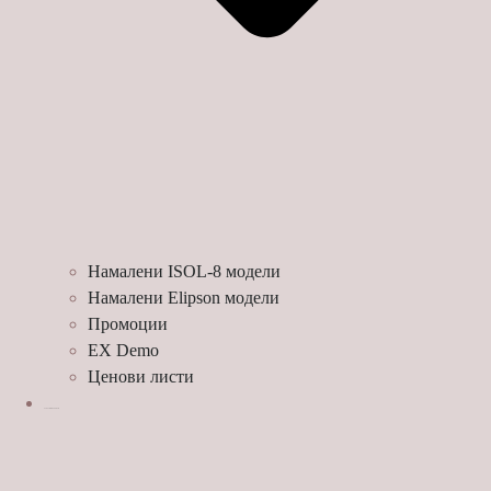
Намалени ISOL-8 модели
Намалени Elipson модели
Промоции
EX Demo
Ценови листи
УСЛУГИ И ПРОЕКТИ