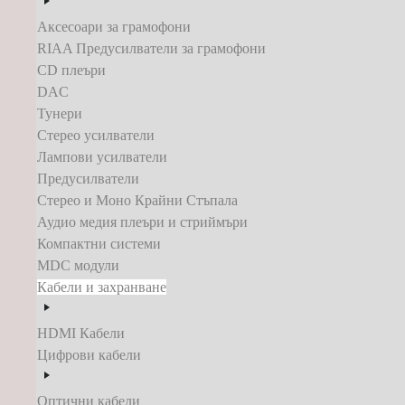
Аксесоари за грамофони
RIAA Предусилватели за грамофони
CD плеъри
DAC
Тунери
Стерео усилватели
Лампови усилватели
Предусилватели
Стерео и Моно Крайни Стъпала
Аудио медия плеъри и стриймъри
Компактни системи
MDC модули
Кабели и захранване
HDMI Кабели
Цифрови кабели
Оптични кабели