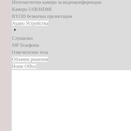
Интелигентни камери за видеоконференции
Камери USB/HDMI
BYOD безжична презентация
Аудио Устройства
Слушалки
SIP Телефони
Озвучителни тела
Облачни решения
Home Office