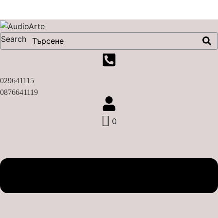
X
Search
029641115
0876641119
0