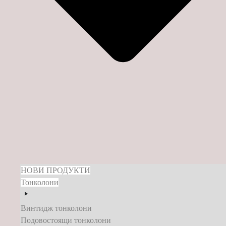
НОВИ ПРОДУКТИ
Тонколони
Винтидж тонколони
Подовостоящи тонколони