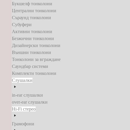
Букшелф тонколони
Централни тонколони
Съраунд тонколони
Субуфери
Активни тонколони
Безжични тонколони
Дизайнерски тонколони
Външни тонколони
Тонколони за вграждане
Саундбар системи
Комплекти тонколони
Слушалки
in-ear слушалки
over-ear слушалки
Hi-Fi стерео
Грамофони