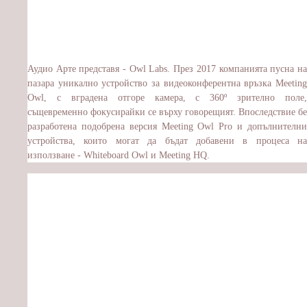
Аудио Арте представя - Owl Labs. През 2017 компанията пусна на
пазара уникално устройство за видеоконферентна връзка Meeting
Owl, с вградена отгоре камера, с 360º зрително поле,
същевременно фокусирайки се върху говорещият. Впоследствие бе
разработена подобрена версия Meeting Owl Pro и допълнителни
устройства, които могат да бъдат добавени в процеса на
използване - Whiteboard Owl и Meeting HQ.