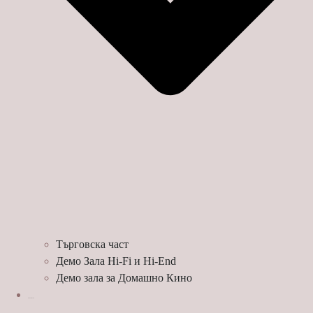
Търговска част
Демо Зала Hi-Fi и Hi-End
Демо зала за Домашно Кино
ЛЮБОПИТНО