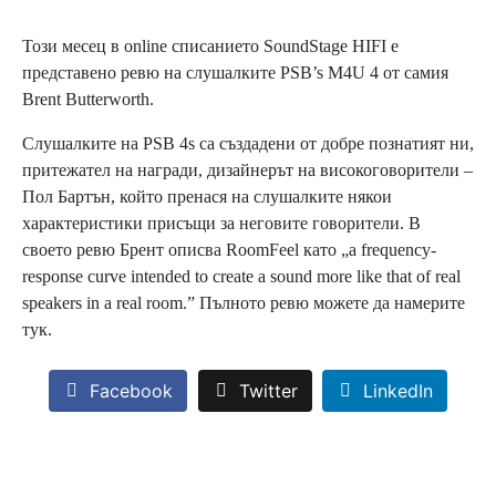
Този месец в online списанието SoundStage HIFI е
представено ревю на слушалките PSB’s M4U 4 от самия
Brent Butterworth.
Слушалките на PSB 4s са създадени от добре познатият ни,
притежател на награди, дизайнерът на високоговорители –
Пол Бартън, който пренася на слушалките някои
характеристики присъщи за неговите говорители. В
своето ревю Брент описва RoomFeel като „a frequency-
response curve intended to create a sound more like that of real
speakers in a real room.” Пълното ревю можете да намерите
тук.
Facebook
Twitter
LinkedIn