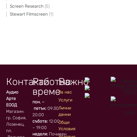
Screen Research
5
Stewart Filmscreen
1
Контакти
Работно
Важно
време
Аудио
За нас
Арте
Услуги
пон. –
ЕООД
Лични
петък:
09:30 –
Магазин:
данни
20:00
гр. София, кв.
събота:
12:00
Общи
Лозенец,
– 19:00
Условия
пл.
неделя:
Почивен
Условия