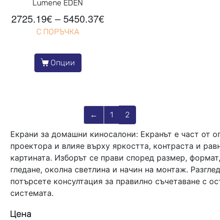
Lumene EDEN
2725.19
€
–
5450.37
€
С ПОРЪЧКА
Опции
←
1
2
Екрани за домашни киносалони: Екранът е част от о
проектора и влияе върху яркостта, контраста и рав
картината. Изборът се прави според размер, формат, 
гледане, околна светлина и начин на монтаж. Разгле
потърсете консултация за правилно съчетаване с ос
системата.
Цена