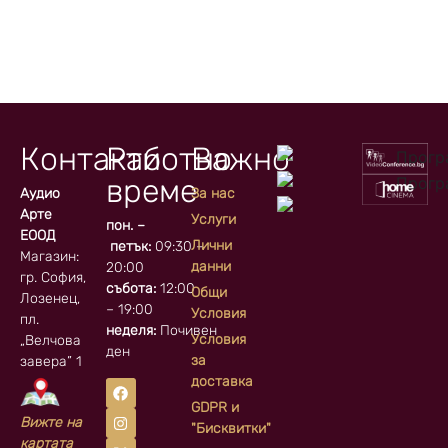
Контакти
Работно
Важно
време
Аудио
За нас
Арте
Услуги
пон. –
ЕООД
Лични
петък:
09:30 –
Магазин:
данни
20:00
гр. София, кв.
събота:
12:00
Общи
Лозенец,
– 19:00
Условия
пл.
неделя:
Почивен
Условия
„Велчова
ден
за
завера” 1
доставка
GDPR и
Вижте на
"Бисквитки"
картата