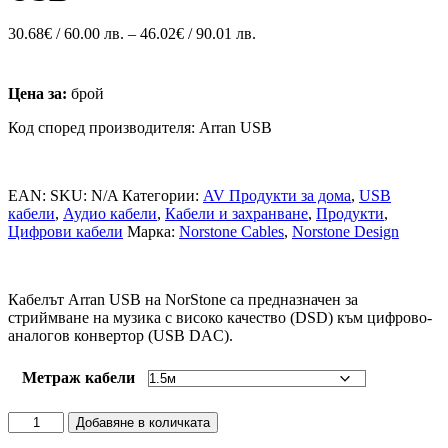
30.68
€
/ 60.00 лв.
–
46.02
€
/ 90.01 лв.
Цена за:
брой
Код според производителя: Arran USB
EAN:
SKU:
N/A
Категории:
AV Продукти за дома
,
USB
кабели
,
Аудио кабели
,
Кабели и захранване
,
Продукти
,
Цифрови кабели
Марка:
Norstone Cables
,
Norstone Design
Кабелът Arran USB на NorStone са предназначен за
стриймване на музика с високо качество (DSD) към цифрово-
аналогов конвертор (USB DAC).
Метраж кабели
Добавяне в количката