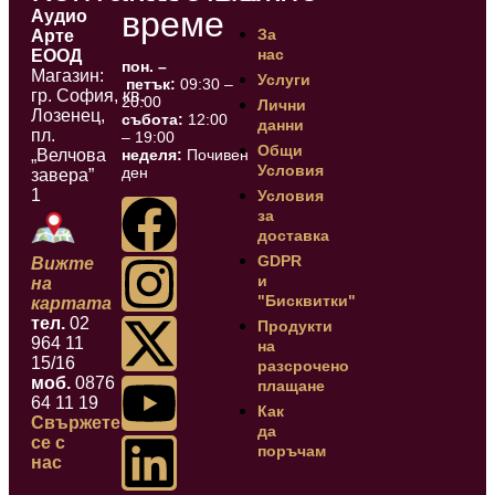
време
Аудио
За
Арте
нас
ЕООД
пон. –
Магазин:
Услуги
петък:
09:30 –
гр. София, кв.
20:00
Лични
Лозенец,
събота:
12:00
данни
пл.
– 19:00
Общи
„Велчова
неделя:
Почивен
Условия
ден
завера”
1
Условия
за
доставка
GDPR
Вижте
и
на
"Бисквитки"
картата
тел.
02
Продукти
964 11
на
15/16
разсрочено
моб.
0876
плащане
64 11 19
Как
Свържете
да
се с
поръчам
нас