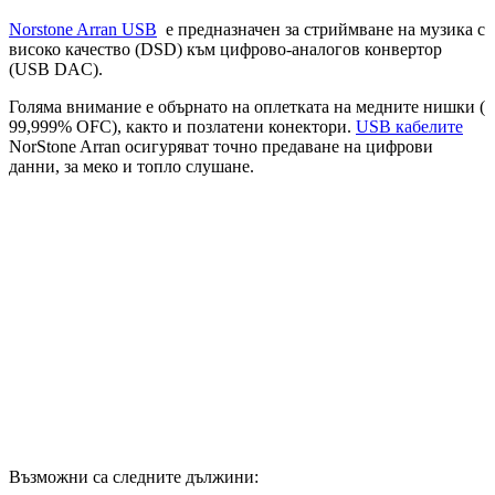
Norstone Arran USB
e предназначен за стриймване на музика с
високо качество (DSD) към цифрово-аналогов конвертор
(USB DAC).
Голяма внимание е обърнато на оплетката на медните нишки (
99,999% OFC), както и позлатени конектори.
USB кабелите
NorStone Arran осигуряват точно предаване на цифрови
данни, за меко и топло слушане.
Възможни са следните дължини: