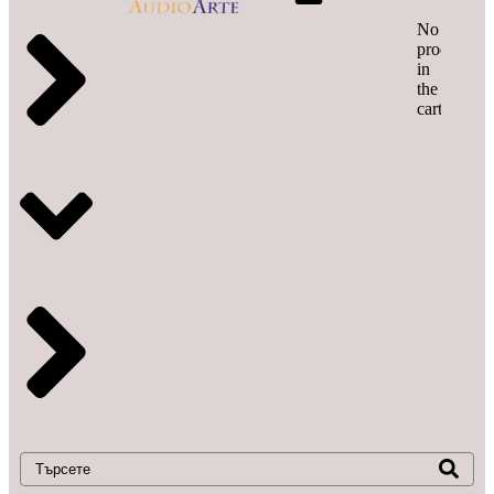
No
products
in
the
cart.